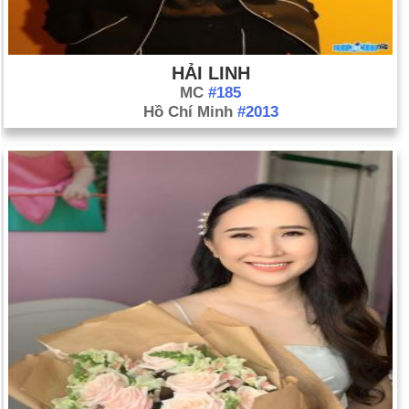
HẢI LINH
MC
#185
Hồ Chí Minh
#2013