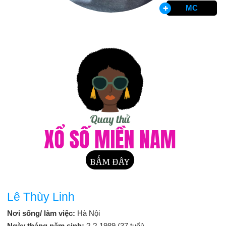
MC
Lê Thùy Linh
Nơi sống/ làm việc:
Hà Nội
Ngày tháng năm sinh:
?-?-1989 (37 tuổi)