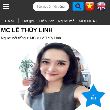
Ca sĩ
Hot girl
Diễn viên
Người mẫu
MỚI NHẤT
MC LÊ THÙY LINH
Người nổi tiếng
>
MC
>
Lê Thùy Linh
#
181