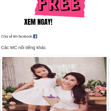
Mikhail S. Gorbachev được bầu làm Tổng thống Liên Xô (ngày
25 tháng 5).
P. W. Botha từ chức Tổng thống Nam Phi (ngày 14 tháng 8).
Đặng Tiểu Bình từ chức lãnh đạo Trung Quốc (ngày 9 tháng
11).
Sau 28 năm, Bức tường Berlin mở cửa về phía Tây (ngày 11
tháng 11).
Các MC nổi tiếng khác
Quốc hội Séc chấm dứt vai trò thống trị của những người
Cộng sản (ngày 30 tháng 11).
Cuộc nổi dậy ở Romania lật đổ chính phủ Cộng sản (ngày 15
tháng 12 và tiếp theo); Tổng thống Ceausescu và phu nhân bị
hành quyết (ngày 25 tháng 12).
Quân đội Hoa Kỳ xâm lược Panama, tìm cách bắt giữ Tướng
Manuel Noriega (ngày 20 tháng 12).