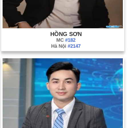
HỒNG SƠN
MC
#182
Hà Nội
#2147