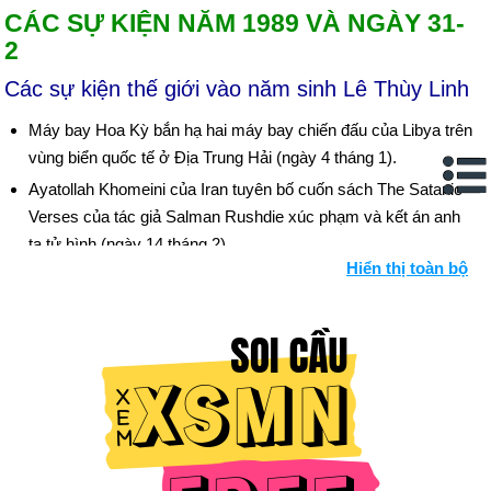
CÁC SỰ KIỆN NĂM 1989 VÀ NGÀY 31-
2
Các sự kiện thế giới vào năm sinh Lê Thùy Linh
Máy bay Hoa Kỳ bắn hạ hai máy bay chiến đấu của Libya trên
vùng biển quốc tế ở Địa Trung Hải (ngày 4 tháng 1).
Ayatollah Khomeini của Iran tuyên bố cuốn sách The Satanic
Verses của tác giả Salman Rushdie xúc phạm và kết án anh
ta tử hình (ngày 14 tháng 2).
Hiển thị toàn bộ
Hàng chục nghìn sinh viên Trung Quốc tiếp quản Quảng
trường Thiên An Môn của Bắc Kinh trong cuộc biểu tình đòi
dân chủ (ngày 19 tháng 4 và tiếp theo). Hơn một triệu người ở
Bắc Kinh biểu tình cho dân chủ; hỗn loạn lan rộng khắp quốc
gia (giữa tháng 5 và tiếp theo). Hàng nghìn người thiệt mạng
tại Quảng trường Thiên An Môn khi các nhà lãnh đạo Trung
Quốc có đường lối cứng rắn đối với những người biểu tình
(ngày 4 tháng 6 và tiếp theo).