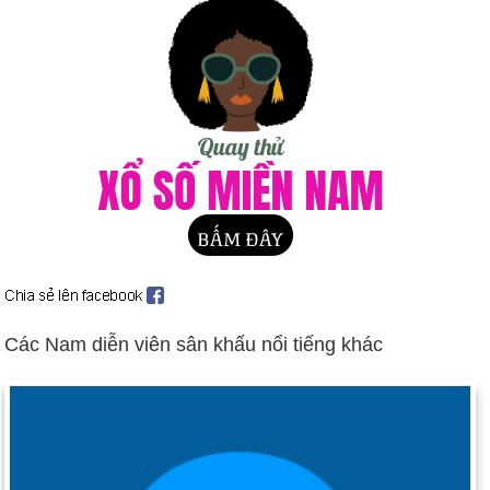
Triển lãm Armory ở New York giới thiệu đến người Mỹ nghệ
thuật hiện đại của châu Âu cũng như Trường phái Ashcan của
Mỹ.
Ngày sinh Kenneth Spencer (25-4) trong lịch sử
Ngày 25-4 năm 1901:
New York trở thành tiểu bang đầu tiên
yêu cầu biển số xe ô tô.
Ngày 25-4 năm 1915:
Các lực lượng Anh, Úc và New Zealand
đổ bộ vào Gallipoli.
Ngày 25-4 năm 1928:
Con chó có mắt nhìn thấy đầu tiên đã
được trao cho Morris S. Frank.
Ngày 25-4 năm 1945:
Các đại biểu đã họp tại San Francisco
Các Nam diễn viên sân khấu nổi tiếng khác
để tổ chức Liên hợp quốc.
Ngày 25-4 năm 1953:
Bài báo của Francis Crick và James
Watson mô tả chuỗi xoắn kép của DNA được đăng trên tạp chí
Nature.
Ngày 25-4 năm 1959:
Đường biển St. Lawrence đã mở cửa