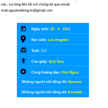
xác, vui lòng liên hệ với chúng tôi qua email:
mail.nguoinoitieng.tv@gmail.com
Ngày sinh:
25
-
4
-
1913
Nơi sinh:
Los Angeles
Tuổi:
113
Con giáp:
Quý Sửu
Cung hoàng đạo:
Kim Ngưu
Những người nổi tiếng tên
Spencer
Những người nổi tiếng tên
Kenneth Spencer