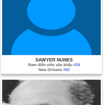
để vận chuyển.
Ngày 25-4 năm 1990:
Violeta Barrios de Chamorro là tổng
thống mới của Nicaragua.
Ngày 25-4 năm 1992:
Các lực lượng Hồi giáo đã chiếm hầu
hết Kabul, Afghanistan sau khi chính phủ do Liên Xô kiểm soát
sụp đổ.
Ngày 25-4 năm 2003:
Cơ quan lập pháp Georgia đã bỏ phiếu
để loại bỏ thiết kế "cờ Liên minh" khỏi lá cờ tiểu bang của
mình.
SAWYER NUNES
Nam diễn viên sân khấu
#24
New Orleans
#52