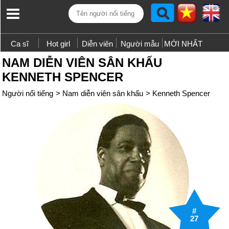
Ca sĩ
Hot girl
Diễn viên
Người mẫu
MỚI NHẤT
NAM DIỄN VIÊN SÂN KHẤU
KENNETH SPENCER
Người nổi tiếng
>
Nam diễn viên sân khấu
>
Kenneth Spencer
#
27