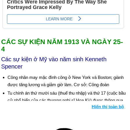
CÁC SỰ KIỆN NĂM 1913 VÀ NGÀY 25-
4
Các sự kiện ở Mỹ vào năm sinh Kenneth
Spencer
Công nhân may mặc đình công ở New York và Boston; giành
được tăng lương và giảm giờ làm. Cơ sở: Công đoàn
Tu chính án thứ mười sáu (thuế thu nhập) và thứ 17 (cuộc bầu
cử phổ biến của các thượng nghị sĩ Hoa Kỳ) được thông qua.
Hiển thị toàn bộ
Bối cảnh: Sửa đổi Hiến pháp
Dự luật tạo Hệ thống Dự trữ Liên bang Hoa Kỳ trở thành luật.
Woodrow Wilson trở thành Tổng thống thứ 28 của Hoa Kỳ.