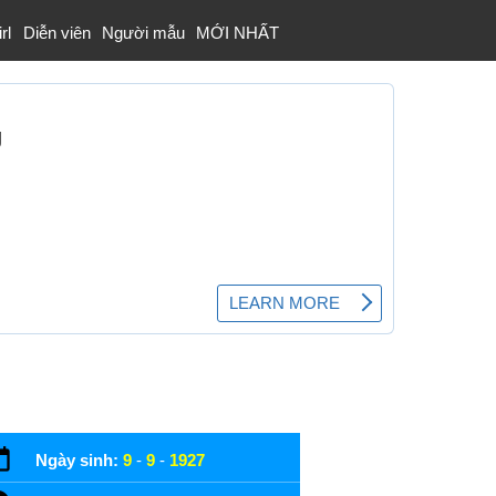
rl
Diễn viên
Người mẫu
MỚI NHẤT
Ngày sinh:
9
-
9
-
1927