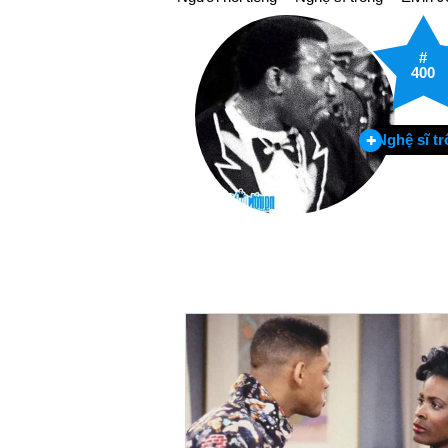
#
400
Nghệ sĩ t