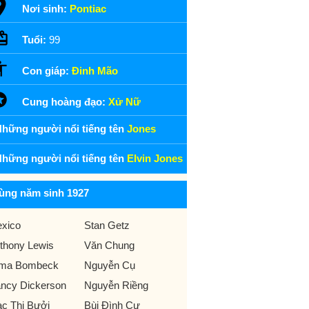
Nơi sinh:
Pontiac
Tuổi:
99
Con giáp:
Đinh Mão
Cung hoàng đạo:
Xử Nữ
hững người nổi tiếng tên
Jones
hững người nổi tiếng tên
Elvin Jones
ùng năm sinh 1927
xico
Stan Getz
thony Lewis
Văn Chung
ma Bombeck
Nguyễn Cụ
ncy Dickerson
Nguyễn Riềng
c Thị Bưởi
Bùi Đình Cư