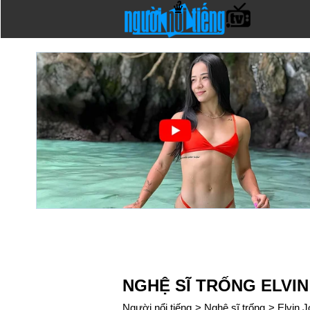
NGHỆ SĨ TRỐNG ELVI
Người nổi tiếng
>
Nghệ sĩ trống
>
Elvin 