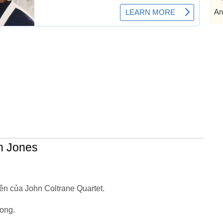
An
in Jones
iên của John Coltrane Quartet.
ong.