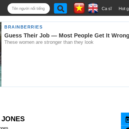
Ca sĩ
Hot gi
N JONES
Jones