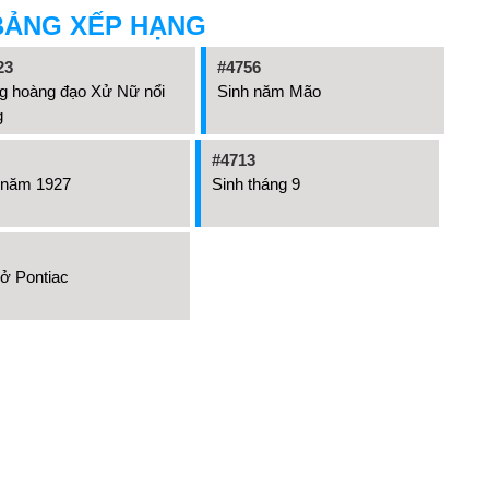
BẢNG XẾP HẠNG
23
#4756
g hoàng đạo Xử Nữ nổi
Sinh năm Mão
g
#4713
 năm 1927
Sinh tháng 9
 ở Pontiac