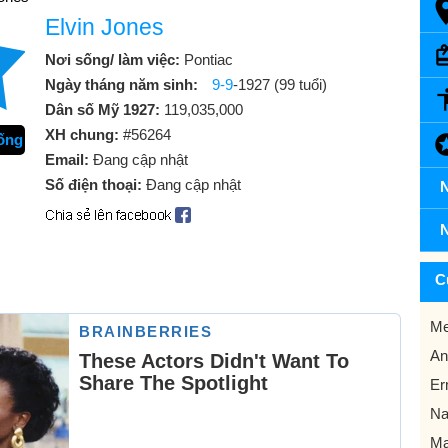
Elvin Jones
Nơi sống/ làm việc:
Pontiac
Ngày tháng năm sinh:
9-9
-1927 (99 tuổi)
Dân số Mỹ 1927:
119,035,000
XH chung:
#56264
rống
Email:
Đang cập nhật
Số điện thoại:
Đang cập nhật
N
N
C
Me
An
Er
Na
Mạ