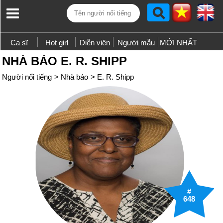
Ca sĩ
Hot girl
Diễn viên
Người mẫu
MỚI NHẤT
NHÀ BÁO E. R. SHIPP
Người nổi tiếng
>
Nhà báo
>
E. R. Shipp
#
648