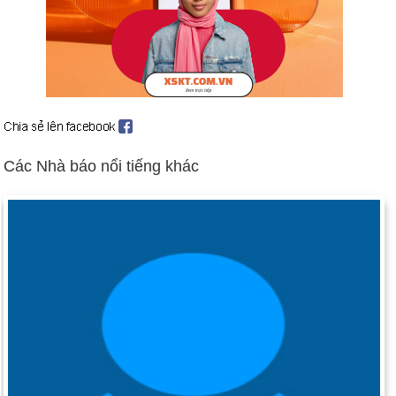
Ngày 6-6 năm 1934:
Ủy ban Chứng khoán và Giao dịch
(SEC) được thành lập để bảo vệ các nhà đầu tư và duy trì tính
toàn vẹn của thị trường chứng khoán.
Ngày 6-6 năm 1944:
Hàng nghìn quân Đồng minh đã xâm
chiếm các bãi biển của Normandy, Pháp, vào ngày D-Day.
Ngày 6-6 năm 1982:
Israel xâm lược Lebanon để đánh bật Tổ
chức Giải phóng Palestine (PLO).
Các Nhà báo nổi tiếng khác
Ngày 6-6 năm 2001:
Thượng nghị sĩ James Jeffords của
đảng Cộng hòa Vermont đã rời đảng để trở thành một người
độc lập, trao quyền kiểm soát Thượng viện lại cho đảng Dân
chủ.
Ngày 6-6 năm 2002:
Tổng thống Bush đề xuất một bộ phận
Nội các mới: Bộ An ninh Nội địa.