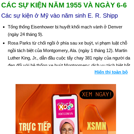
CÁC SỰ KIỆN NĂM 1955 VÀ NGÀY 6-6
Các sự kiện ở Mỹ vào năm sinh E. R. Shipp
Tổng thống Eisenhower bị huyết khối mạch vành ở Denver
(ngày 24 tháng 9).
Rosa Parks từ chối ngồi ở phía sau xe buýt, vi phạm luật chỗ
ngồi tách biệt của Montgomery, Ala. (ngày 1 tháng 12). Martin
Luther King, Jr., dẫn đầu cuộc tẩy chay 381 ngày của người da
đen đối với hệ thống xe buýt Montgomery; dịch vụ tách biệt bắt
Hiển thị toàn bộ
đầu vào ngày 21 tháng 12 năm 1956. Bối cảnh: Quyền dân sự
AFL và CIO hợp nhất để trở thành AFL-CIO (ngày 5 tháng 12).
Ngày sinh E. R. Shipp (6-6) trong lịch sử
Ngày 6-6 năm 1844:
Hiệp hội Cơ đốc nhân nam (YMCA)
được thành lập tại Luân Đôn.
Ngày 6-6 năm 1933:
Rạp chiếu phim lái xe đầu tiên được mở
ở Camden, New Jersey.