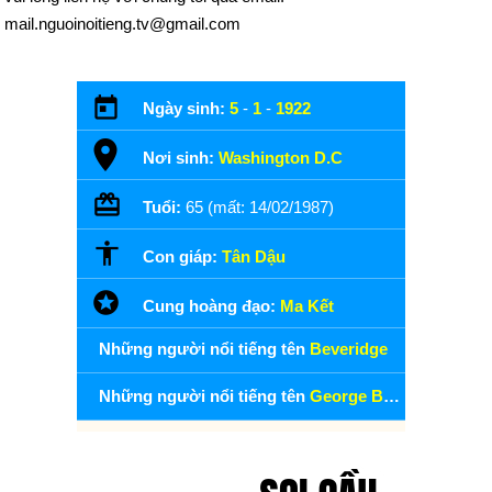
mail.nguoinoitieng.tv@gmail.com
Ngày sinh:
5
-
1
-
1922
Nơi sinh:
Washington D.C
Tuổi:
65 (mất: 14/02/1987)
Con giáp:
Tân Dậu
Cung hoàng đạo:
Ma Kết
Những người nổi tiếng tên
Beveridge
Những người nổi tiếng tên
George Beveridge