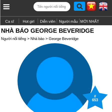
Ca sĩ
Hot girl
Diễn viên
Người mẫu
MỚI NHẤT
NHÀ BÁO GEORGE BEVERIDGE
Người nổi tiếng
>
Nhà báo
>
George Beveridge
#
653