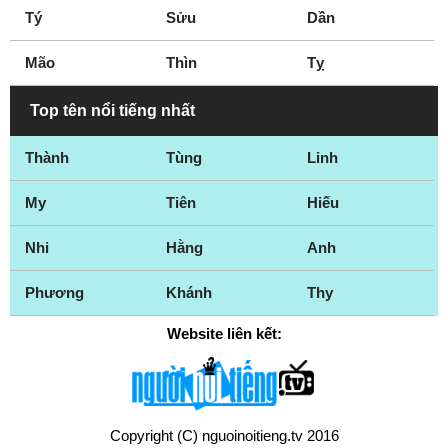
Tý
Sửu
Dần
Mão
Thìn
Tỵ
Top tên nổi tiếng nhất
Thành
Tùng
Linh
My
Tiên
Hiếu
Nhi
Hằng
Anh
Phương
Khánh
Thy
Website liên kết:
Copyright (C) nguoinoitieng.tv 2016