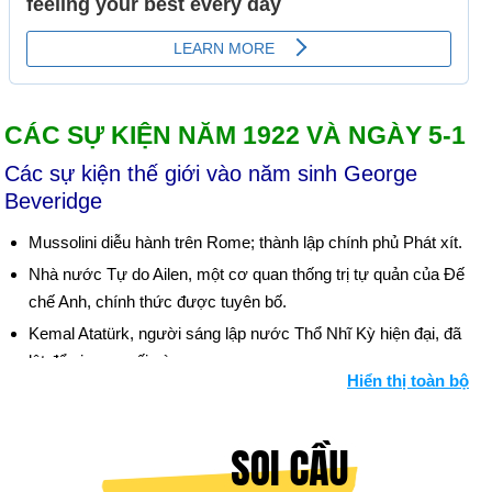
CÁC SỰ KIỆN NĂM 1922 VÀ NGÀY 5-1
Các sự kiện thế giới vào năm sinh George
Beveridge
Mussolini diễu hành trên Rome; thành lập chính phủ Phát xít.
Nhà nước Tự do Ailen, một cơ quan thống trị tự quản của Đế
chế Anh, chính thức được tuyên bố.
Kemal Atatürk, người sáng lập nước Thổ Nhĩ Kỳ hiện đại, đã
lật đổ vị vua cuối cùng.
Hiển thị toàn bộ
Ủy ban bồi thường ấn định trách nhiệm pháp lý của Đức ở
mức 132 tỷ mark vàng. Lạm phát ở Đức bắt đầu.
Ngày sinh George Beveridge (5-1) trong lịch sử