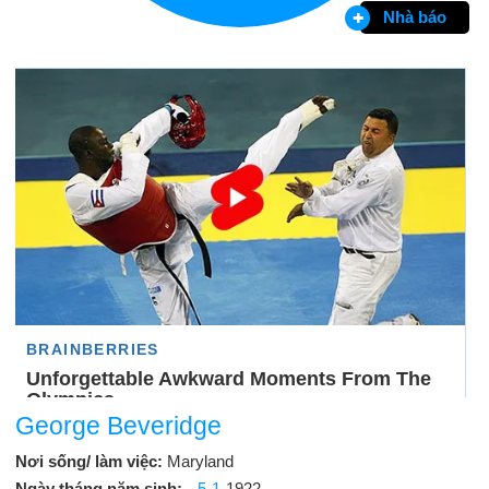
Nhà báo
George Beveridge
Nơi sống/ làm việc:
Maryland
Ngày tháng năm sinh:
5-1
-1922