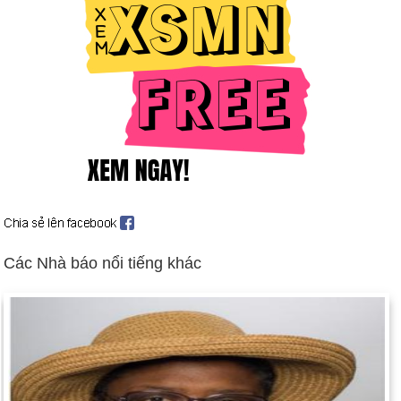
Ngày 5-1 năm 1896:
Một tờ báo Đức đưa tin nhà vật lý người
Đức Wilhelm Roentgen đã phát hiện ra tia X.
Ngày 5-1 năm 1914:
Henry Ford đưa ra mức lương tối thiểu 5
đô la một ngày.
Ngày 5-1 năm 1925:
Nellie Tayloe Ross trở thành nữ thống
đốc đầu tiên của một bang (Wyoming).
Ngày 5-1 năm 1972:
Tổng thống Nixon đã ra lệnh phát triển
tàu con thoi.
Ngày 5-1 năm 2000:
Ủy viên INS Doris Meissner đã ra phán
quyết rằng Elian Gonzalez, 6 tuổi phải được trả lại Cuba.
Các Nhà báo nổi tiếng khác