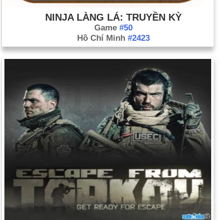
NINJA LÀNG LÁ: TRUYỀN KỲ
Game
#50
Hồ Chí Minh
#2423