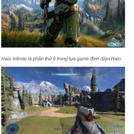
Halo Infinite là phần thứ 6 trong tựa game đình đám Halo