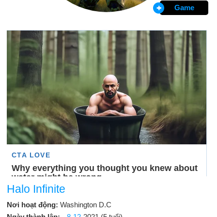
Game
Halo Infinite
Nơi hoạt động:
Washington D.C
Ngày thành lập:
8-12
-2021 (5 tuổi)