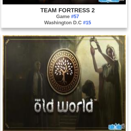
TEAM FORTRESS 2
Game
#57
Washington D.C
#15