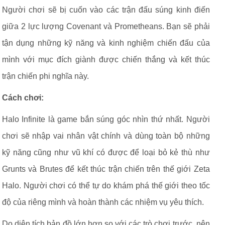
Người chơi sẽ bị cuốn vào các trận đấu súng kinh điến
giữa 2 lực lượng Covenant và Prometheans. Bạn sẽ phải
tận dụng những kỹ năng và kinh nghiệm chiến đấu của
mình với mục đích giành được chiến thắng và kết thúc
trận chiến phi nghĩa này.
Cách chơi:
Halo Infinite là game bắn súng góc nhìn thứ nhất. Người
chơi sẽ nhập vai nhân vật chính và dùng toàn bộ những
kỹ năng cũng như vũ khí có được để loại bỏ kẻ thù như
Grunts và Brutes để kết thúc trận chiến trên thế giới Zeta
Halo. Người chơi có thể tự do khám phá thế giới theo tốc
độ của riêng mình và hoàn thành các nhiệm vụ yêu thích.
Do diện tích bản đồ lớn hơn so với các trò chơi trước, nên