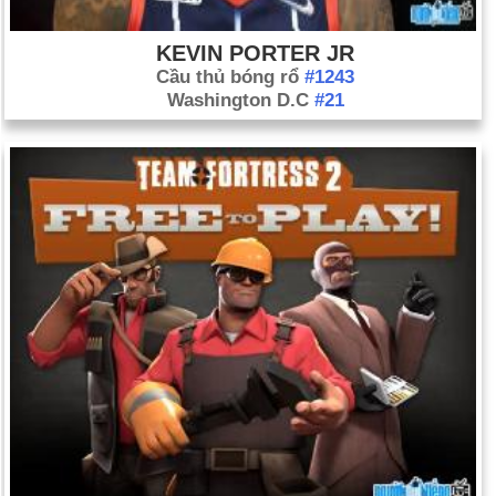
KEVIN PORTER JR
Cầu thủ bóng rổ
#1243
Washington D.C
#21