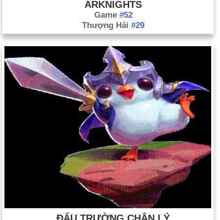
ARKNIGHTS
Game
#52
Thượng Hải
#29
ĐẤU TRƯỜNG CHÂN LÝ