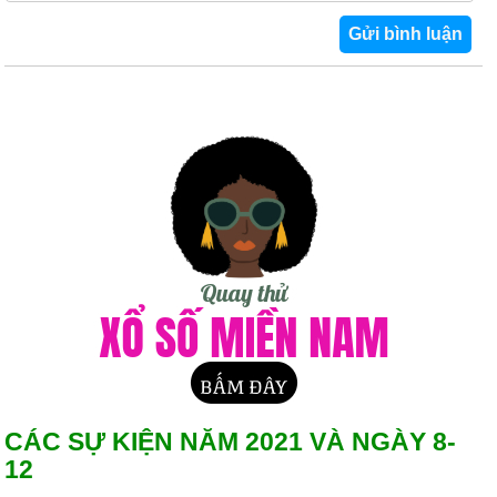
CÁC SỰ KIỆN NĂM 2021 VÀ NGÀY 8-
12