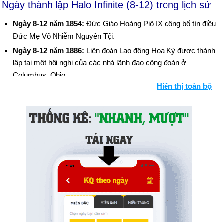
Ngày thành lập Halo Infinite (8-12) trong lịch sử
Ngày 8-12 năm 1854:
Đức Giáo Hoàng Piô IX công bố tín điều
Đức Mẹ Vô Nhiễm Nguyên Tội.
Ngày 8-12 năm 1886:
Liên đoàn Lao động Hoa Kỳ được thành
lập tại một hội nghị của các nhà lãnh đạo công đoàn ở
Columbus, Ohio.
Hiển thị toàn bộ
Ngày 8-12 năm 1941:
Quốc hội tuyên chiến với Nhật Bản và
Hoa Kỳ bước vào Thế chiến thứ hai.
Ngày 8-12 năm 1949:
Các cuộc tấn công của cộng sản đã
buộc chính phủ Quốc dân đảng phải chạy ra đảo Formosa
(Đài Loan).
Ngày 8-12 năm 1978:
Cựu thủ tướng Israel Golda Meir qua
đời.
Ngày 8-12 năm 1980:
John Lennon, cựu thành viên của The
Beatles, đã bị bắn chết tại thành phố New York bởi một người
hâm mộ loạn trí.
Ngày 8-12 năm 1987:
Tổng thống Reagan và nhà lãnh đạo