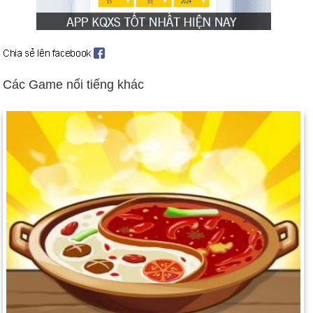
Liên Xô Mikhail Gorbachev đã ký hiệp ước đầu tiên nhằm cắt
giảm kho vũ khí hạt nhân của hai siêu cường.
Ngày 8-12 năm 1993:
Tổng thống Bill Clinton đã ký Hiệp định
Thương mại Tự do Bắc Mỹ (NAFTA) thành luật.
Các Game nổi tiếng khác