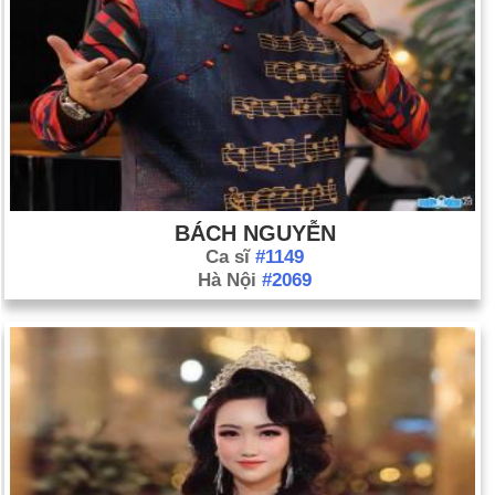
BÁCH NGUYỄN
Ca sĩ
#1149
Hà Nội
#2069