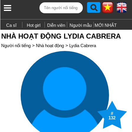
Ca sĩ
Hot girl
Diễn viên
Người mẫu
MỚI NHẤT
NHÀ HOẠT ĐỘNG LYDIA CABRERA
Người nổi tiếng
>
Nhà hoạt động
>
Lydia Cabrera
#
132