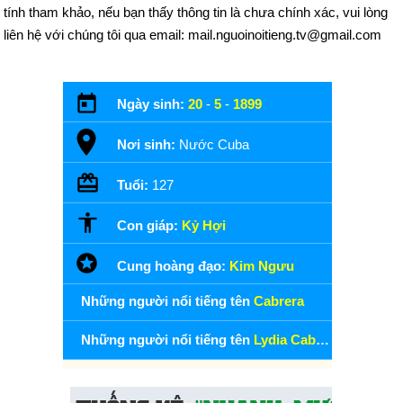
tính tham khảo, nếu bạn thấy thông tin là chưa chính xác, vui lòng
liên hệ với chúng tôi qua email: mail.nguoinoitieng.tv@gmail.com
Ngày sinh:
20
-
5
-
1899
Nơi sinh:
Nước Cuba
Tuổi:
127
Con giáp:
Kỷ Hợi
Cung hoàng đạo:
Kim Ngưu
Những người nổi tiếng tên
Cabrera
Những người nổi tiếng tên
Lydia Cabrera