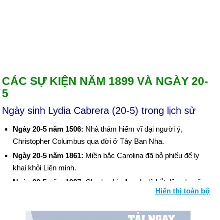
CÁC SỰ KIỆN NĂM 1899 VÀ NGÀY 20-
5
Ngày sinh Lydia Cabrera (20-5) trong lịch sử
Ngày 20-5 năm 1506:
Nhà thám hiểm vĩ đại người ý,
Christopher Columbus qua đời ở Tây Ban Nha.
Ngày 20-5 năm 1861:
Miền bắc Carolina đã bỏ phiếu để ly
khai khỏi Liên minh.
Ngày 20-5 năm 1927:
Charles Lindbergh đã bắt đầu chuyến
Hiển thị toàn bộ
bay xuyên Đại Tây Dương đơn lẻ đầu tiên, khởi hành từ Long
Island trên tàu Spirit of Saint Louis.