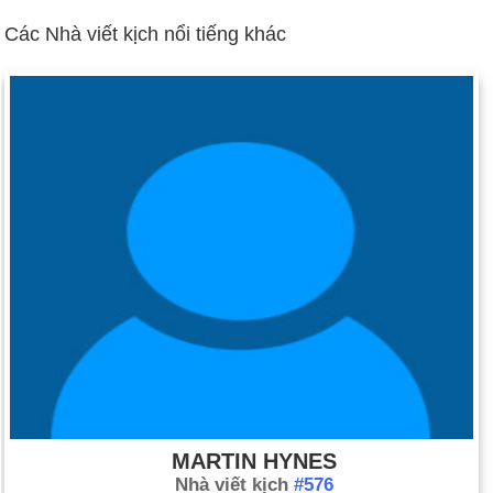
phát biểu nổi tiếng "Tôi có một giấc mơ" tại Đài tưởng niệm
Các Nhà viết kịch nổi tiếng khác
Lincoln cho những người biểu tình dân quyền.
Ngày 28-8 năm 1968:
Những người biểu tình chống chiến
tranh Việt Nam và cảnh sát đã đụng độ trên đường phố
Chicago trong khi Hội nghị Quốc gia đảng Dân chủ đề cử
Hubert H. Humphrey làm tổng thống.
Ngày 28-8 năm 1981:
Trung tâm Kiểm soát Dịch bệnh thông
báo một đội đặc nhiệm y tế đã được thành lập để xem xét tỷ lệ
mắc bệnh sarcoma Kaposi và bệnh viêm màng phổi ở nam
giới đồng tính luyến ái. AIDS sau đó đã được tìm ra là nguyên
nhân.
MARTIN HYNES
Nhà viết kịch
#576