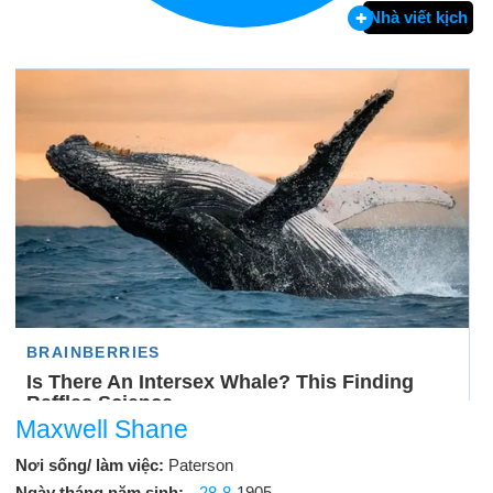
Nhà viết kịch
Maxwell Shane
Nơi sống/ làm việc:
Paterson
Ngày tháng năm sinh:
28-8
-1905