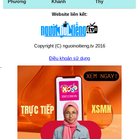
Phương
Khánh
Thy
Website liên kết:
Copyright (C) nguoinoitieng.tv 2016
Điều khoản sử dụng
Chính sách quyền riêng tư
Liên hệ:
mail.nguoinoitieng.tv@gmail.com