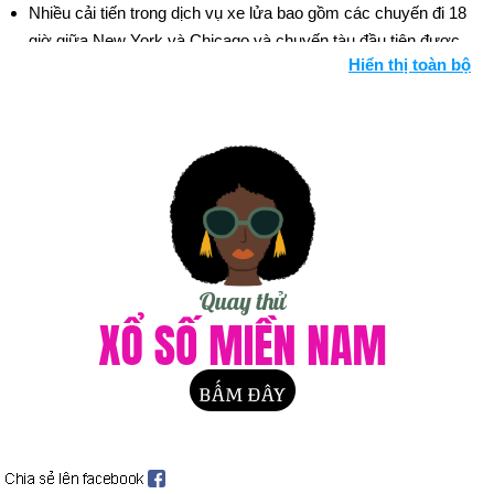
Nhiều cải tiến trong dịch vụ xe lửa bao gồm các chuyến đi 18
giờ giữa New York và Chicago và chuyến tàu đầu tiên được
Hiển thị toàn bộ
trang bị đèn điện. Bối cảnh: Đường sắt
Ngày sinh Maxwell Shane (28-8) trong lịch sử
Ngày 28-8 năm 1609:
Nhà thám hiểm người Anh Henry
Hudson đã tìm ra Vịnh Delaware, Hoa kỳ.
Ngày 28-8 năm 1850:
Vở opera của Richard Wagner,
Lohengrin, công chiếu lần đầu tiên tại Weimar, Đức.
Ngày 28-8 năm 1922:
Đoạn quảng cáo đầu tiên được phát
sóng trên đài phát thanh trên đài WEAF ở thành phố New York.
Quảng cáo 10 phút cho Công ty Queensboro Realty có giá 100
đô la.
Ngày 28-8 năm 1955:
Emmett Till, một thiếu niên da đen đến
từ Chicago, đã bị bắt cóc bởi những người đàn ông da trắng
sau khi anh ta được cho là huýt sáo với một phụ nữ da trắng ở
Mississippi. Vụ án được mở lại vào năm 2005.
Ngày 28-8 năm 1963:
Tiến sĩ Martin Luther King, Jr đã có bài