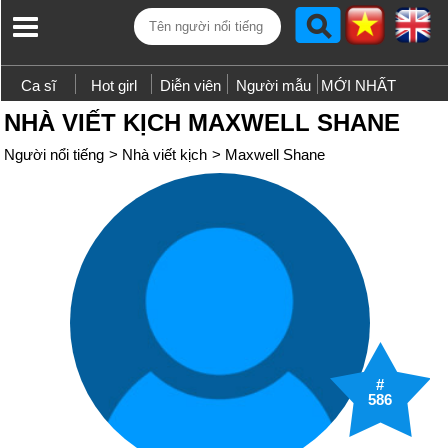
Ca sĩ
Hot girl
Diễn viên
Người mẫu
MỚI NHẤT
NHÀ VIẾT KỊCH MAXWELL SHANE
Người nổi tiếng
>
Nhà viết kịch
>
Maxwell Shane
#
586