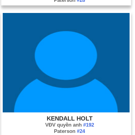
Paterson
#28
KENDALL HOLT
VĐV quyền anh
#192
Paterson
#24