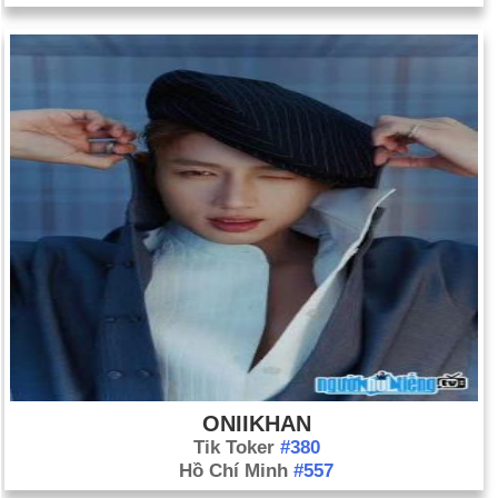
ONIIKHAN
Tik Toker
#380
Hồ Chí Minh
#557