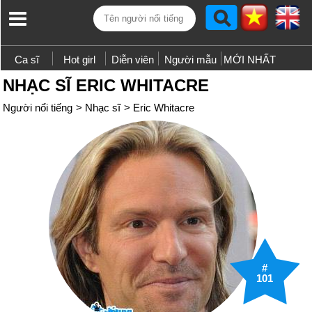
Ca sĩ
Hot girl
Diễn viên
Người mẫu
MỚI NHẤT
NHẠC SĨ ERIC WHITACRE
Người nổi tiếng
>
Nhạc sĩ
>
Eric Whitacre
#
101