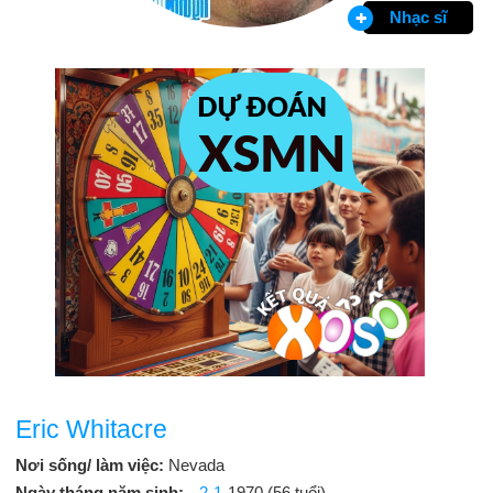
Nhạc sĩ
Eric Whitacre
Nơi sống/ làm việc:
Nevada
Ngày tháng năm sinh:
2-1
-1970 (56 tuổi)