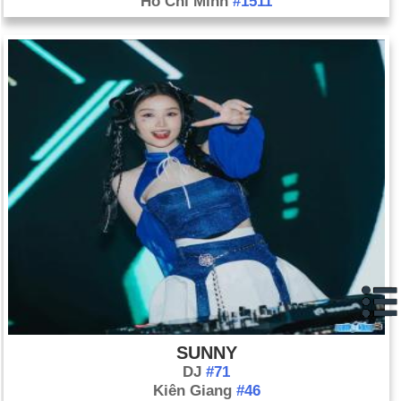
Hồ Chí Minh
#1511
SUNNY
DJ
#71
Kiên Giang
#46