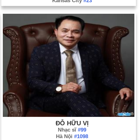
Kansas City
#23
ĐỖ HỮU VỊ
Nhạc sĩ
#99
Hà Nội
#1098