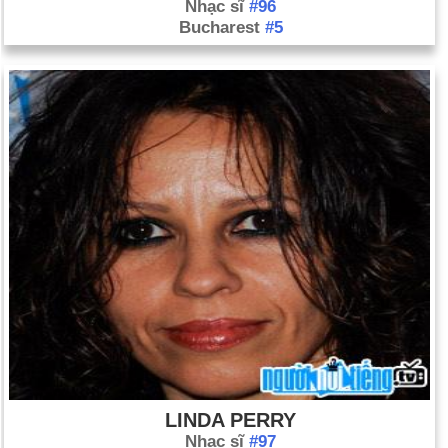
Nhạc sĩ
#96
Bucharest
#5
LINDA PERRY
Nhạc sĩ
#97