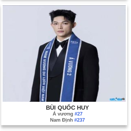
BÙI QUỐC HUY
Á vương
#27
Nam Định
#237