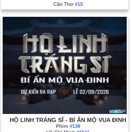
Cần Thơ
#15
HỘ LINH TRÁNG SĨ - BÍ ẨN MỘ VUA ĐINH
Phim
#139