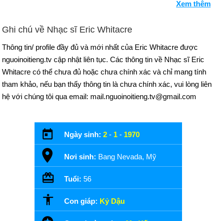
Xem thêm
Ghi chú về Nhạc sĩ Eric Whitacre
Thông tin/ profile đầy đủ và mới nhất của Eric Whitacre được
nguoinoitieng.tv cập nhật liên tục. Các thông tin về Nhạc sĩ Eric
Whitacre có thể chưa đủ hoặc chưa chính xác và chỉ mang tính
tham khảo, nếu bạn thấy thông tin là chưa chính xác, vui lòng liên
hệ với chúng tôi qua email: mail.nguoinoitieng.tv@gmail.com
Ngày sinh:
2
-
1
-
1970
Nơi sinh:
Bang Nevada, Mỹ
Tuổi:
56
Con giáp:
Kỷ Dậu