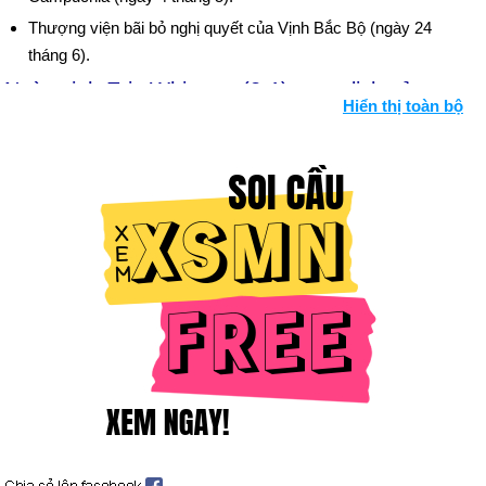
Thượng viện bãi bỏ nghị quyết của Vịnh Bắc Bộ (ngày 24
tháng 6).
Ngày sinh Eric Whitacre (2-1) trong lịch sử
Hiển thị toàn bộ
Ngày 2-1 năm 1492:
Muhammad XI đã đầu hàng Vua
Ferdinand II và Nữ hoàng Isabella I.
Ngày 2-1 năm 1788:
Bang Georgia đã được kết nạp vào Liên
minh với tư cách là tiểu bang thứ 4 phê chuẩn hiến pháp Hoa
Kỳ.
Ngày 2-1 năm 1839:
Louis Jacques Mandé Daguerre đã chụp
bức ảnh đầu tiên về Mặt trăng.
Ngày 2-1 năm 1905:
Chiến tranh Nga-Nhật kết thúc.
Ngày 2-1 năm 1923:
Thị trấn Rosewood, Fla. Của người Mỹ
gốc Phi, đã bị đốt cháy bởi một đám đông da trắng.
Ngày 2-1 năm 1935:
Phiên tòa xét xử Bruno R. Hauptmann
bắt đầu cho vụ bắt cóc và giết hại em bé Lindbergh.
Ngày 2-1 năm 1959:
Tàu vũ trụ đầu tiên bay trên Mặt trăng và