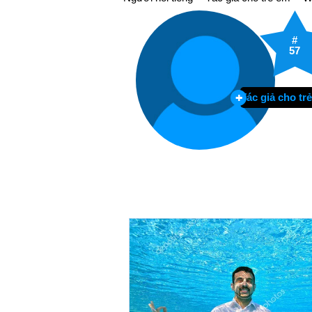
#
57
Tác giả cho tr