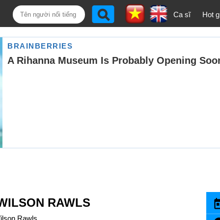
Ca sĩ
Hot gi
 WILSON RAWLS
ilson Rawls