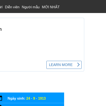
rl
Diễn viên
Người mẫu
MỚI NHẤT
Ngày sinh:
24
-
9
-
1913