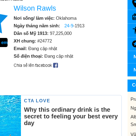
Wilson Rawls
Nơi sống/ làm việc:
Oklahoma
Ngày tháng năm sinh:
24-9
-1913
Dân số Mỹ 1913:
97,225,000
XH chung:
#24772
ẻ em
Email:
Đang cập nhật
Số điện thoại:
Đang cập nhật
N
N
C
Pr
Ng
Al
Sm
Vũ