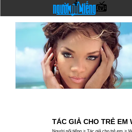
TÁC GIẢ CHO TRẺ EM
Người nổi tiếng
>
Tác giả cho trẻ em
>
W