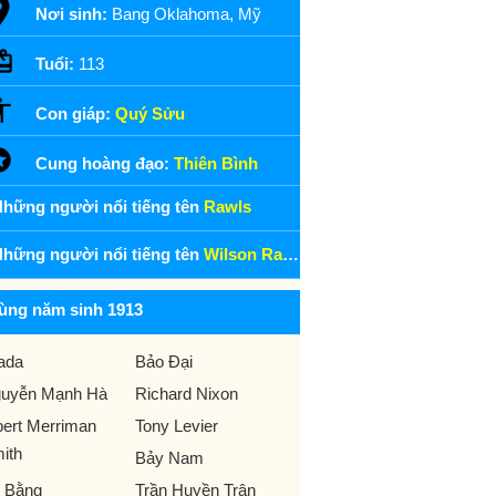
Nơi sinh:
Bang Oklahoma, Mỹ
Tuổi:
113
Con giáp:
Quý Sửu
Cung hoàng đạo:
Thiên Bình
hững người nổi tiếng tên
Rawls
hững người nổi tiếng tên
Wilson Rawls
ùng năm sinh 1913
ada
Bảo Đại
uyễn Mạnh Hà
Richard Nixon
bert Merriman
Tony Levier
ith
Bảy Nam
 Bằng
Trần Huyền Trân