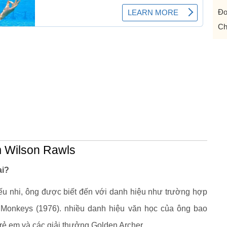
Đo
Ch
m Wilson Rawls
ai?
iếu nhi, ông được biết đến với danh hiệu như trường hợp
Monkeys (1976). nhiều danh hiệu văn học của ông bao
ẻ em và các giải thưởng Golden Archer.