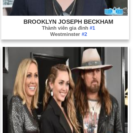
Chính phủ đã đình chỉ ở Bắc Ireland để phản đối việc nghi ngờ
có đường dây gián điệp của IRA (ngày 14 tháng 10).
BROOKLYN JOSEPH BECKHAM‬‬
Triều Tiên thừa nhận phát triển vũ khí hạt nhân bất chấp hiệp
Thành viên gia đình
#1
ước (ngày 16 tháng 10).
Westminster
#2
Phiến quân Chechnya bắt 763 con tin tại nhà hát ở Moscow
(ngày 23 tháng 10). Các nhà chức trách Nga đã thả một khí
gas vào nhà hát, giết chết 116 con tin và giải thoát những
người còn lại (ngày 26 tháng 10). Bối cảnh: Dòng thời gian
Chechnya
Giang Trạch Dân của Trung Quốc chính thức thôi giữ chức
tổng bí thư; Hồ Cẩm Đào được đặt tên là người kế nhiệm
(ngày 14 tháng 11).
Hội đồng Bảo an Liên Hợp Quốc thông qua nghị quyết nhất trí
kêu gọi Iraq giải giáp vũ khí nếu không sẽ phải đối mặt với
"hậu quả nghiêm trọng". (Ngày 8 tháng 11).
Các thanh tra vũ khí của Liên Hợp Quốc trở lại Iraq (ngày 18