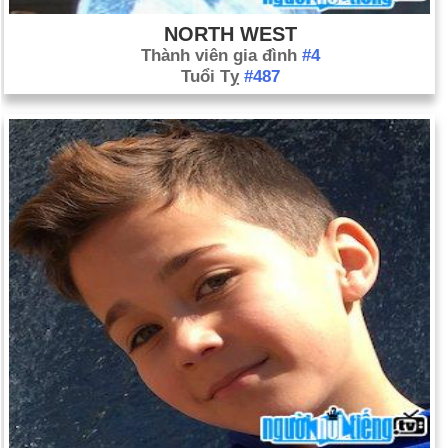
NORTH WEST
Thành viên gia đình
#4
Tuổi Tỵ
#487