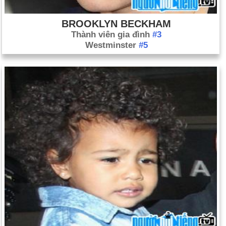
dặm.
BROOKLYN BECKHAM
Ngày 1-9 năm 2004:
Những kẻ khủng bố Chechnya đã bắt
Thành viên gia đình
#3
khoảng 1.200 học sinh và những người khác làm con tin ở
Westminster
#5
Beslan, Nga. Biệt kích tấn công trường học vào ngày 3 tháng
9.