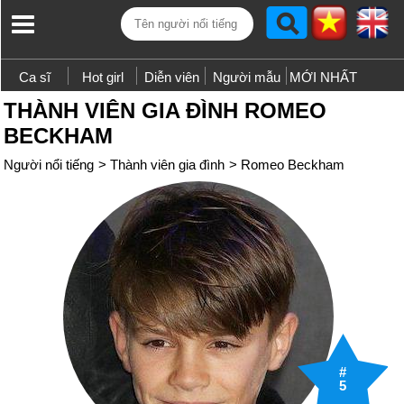
Ca sĩ
Hot girl
Diễn viên
Người mẫu
MỚI NHẤT
THÀNH VIÊN GIA ĐÌNH ROMEO
BECKHAM
Người nổi tiếng
>
Thành viên gia đình
>
Romeo Beckham
#
5