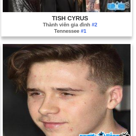
tháng 11).
Ngày sinh Romeo Beckham (1-9) trong lịch sử
TISH CYRUS
Ngày 1-9 năm 1807:
Cựu phó tổng thống Hoa Kỳ Aaron Burr
Thành viên gia đình
#2
được kết luận vô tội vì tội phản quốc.
Tennessee
#1
Ngày 1-9 năm 1923:
Một trận động đất kinh hoàng đã xảy ra ở
các thành phố Tokyo và Yokohama của Nhật Bản. Gần
150.000 người thiệt mạng và hơn hai triệu người mất nhà cửa.
Ngày 1-9 năm 1939:
Chiến tranh thế giới thứ hai bắt đầu khi
Đức Quốc xã xâm lược Ba Lan.
Ngày 1-9 năm 1969:
Một cuộc đảo chính ở Libya đã lật đổ chế
độ quân chủ của Vua Idris và đưa Muammar al-Qaddafi lên
nắm quyền.
Ngày 1-9 năm 1983:
Một chiếc Boeing 747 của Korean Air
Lines đã bị một máy bay phản lực của Liên Xô bắn rơi, khiến
toàn bộ 269 người trên máy bay thiệt mạng.
Ngày 1-9 năm 1985:
Một đoàn thám hiểm của Mỹ-Pháp đã
tìm thấy xác con tàu Titanic cách bờ biển Newfoundland 560