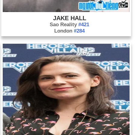
JAKE HALL
Sao Reality
#421
London
#284