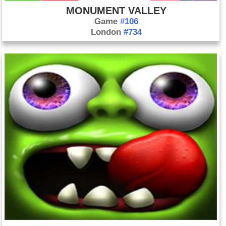
MONUMENT VALLEY
Game
#106
London
#734