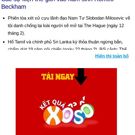
Beckham
Phiên tòa xét xử cựu lãnh đạo Nam Tư Slobodan Milosevic về
tội danh chống lại loài người sẽ mở tại The Hague (ngày 12
tháng 2).
Hổ Tamil và chính phủ Sri Lanka ký thỏa thuận ngừng bắn,
chấm dứt 19 năm nội chiến (ngày 22 tháng 2). Bối cảnh: Thế
Hiển thị toàn bộ
giới được đánh giá
Bạo lực Ấn Độ giáo-Hồi giáo tồi tệ nhất trong một thập kỷ đã
làm rung chuyển bang Gujarat sau khi một đám đông Hồi giáo
phóng hỏa đánh bom một đoàn tàu, giết chết các nhà hoạt
động Ấn Độ giáo. Những người theo đạo Hindu đã trả đũa, và
hơn 1.000 người đã chết trong cuộc đổ máu (ngày 27 tháng 2
và tiếp theo). Bối cảnh: Thế giới được đánh giá
Hoa Kỳ và quân đội Afghanistan phát động Chiến dịch
Anaconda chống lại các chiến binh al-Qaeda và Taliban còn lại
ở Afghanistan (ngày 2 tháng 3). Bối cảnh: Dòng thời gian của
Taliban và Afghanistan