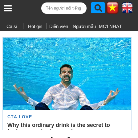
Ca sĩ
Hot girl
Diễn viên
Người mẫu
MỚI NHẤT