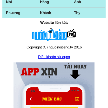
Nhi
Hằng
Anh
Phương
Khánh
Thy
Website liên kết:
Copyright (C) nguoinoitieng.tv 2016
Điều khoản sử dụng
Chính sách quyền riêng tư
Liên hệ:
mail.nguoinoitieng.tv@gmail.com