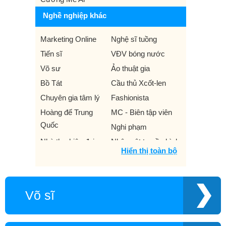
Nghề nghiệp khác
Marketing Online
Nghệ sĩ tuồng
Tiến sĩ
VĐV bóng nước
Võ sư
Ảo thuật gia
Bồ Tát
Cầu thủ Xcốt-len
Chuyên gia tâm lý
Fashionista
Hoàng đế Trung
MC - Biên tập viên
Quốc
Nghi phạm
Nhà thơ hiện đại
Nhân vật truyền hình
Hiển thị toàn bộ
Siêu mẫu
Thí sinh The Voice
VĐV đi bộ
VĐV leo núi đá
Cô đồng
Diễn viên múa
Võ sĩ
Dược sĩ
Giải thưởng
Nhóm nhảy
Quân nhân