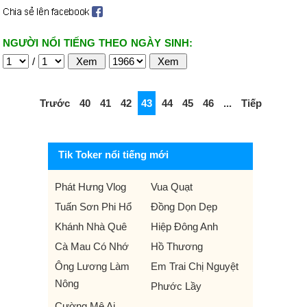
NGƯỜI NỔI TIẾNG THEO NGÀY SINH:
/
Trước
40
41
42
43
44
45
46
...
Tiếp
Tik Toker nổi tiếng mới
Phát Hưng Vlog
Vua Quạt
Tuấn Sơn Phi Hổ
Đồng Dọn Dẹp
Khánh Nhà Quê
Hiệp Đông Anh
Cà Mau Có Nhớ
Hồ Thương
Ông Lương Làm
Em Trai Chị Nguyệt
Nông
Phước Lầy
Cường Mê Ai