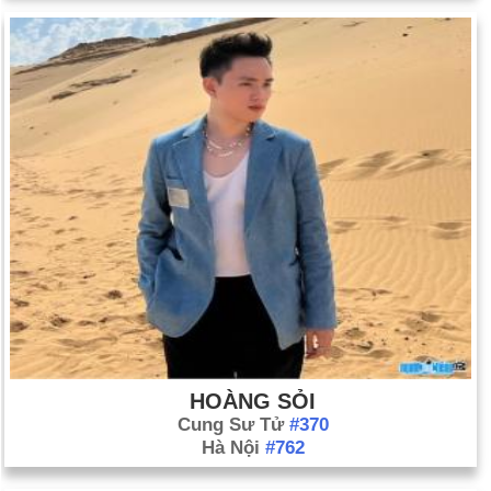
HOÀNG SỎI
Cung Sư Tử
#370
Hà Nội
#762