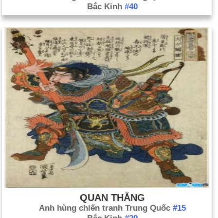
chết hàng chục người Palestine, và gọi lên hàng ngàn dự bị
Bắc Kinh
#40
cho một hoạt động mặt đất tiềm năng. 17 tháng 7: Israel tiến
hành một cuộc tấn công mặt đất vào Gaza. 24 tháng 7: 16
người Palestine thiệt mạng và hơn 100 người bị thương trong
một cuộc tấn công vào một trường tiểu học của LHQ tại Gaza.
Israel từ chối tung ra các cuộc tấn công, nói rằng các chiến
binh Hamas phải chịu trách nhiệm, thiếu mục tiêu của họ.
Ngày 26 tháng 8: Sau khi chiến đấu bảy tuần và cố gắng nhiều
trong ngắn hạn ngừng cháy, Israel và Hamas đồng ý với một
lệnh ngừng bắn kết thúc mở. Thỏa thuận này là trung gian của
Ai Cập. Kể từ khi cuộc xung đột bắt đầu từ tháng trước, 2.143
người Palestine đã thiệt mạng, chủ yếu là dân thường, với hơn
11.000 người bị thương và 100.000 người mất nhà cửa. Về
phía Israel, 64 binh sĩ và sáu dân thường đã bị giết chết.
Tháng Tám 5:. Thiếu tướng Harold Greene là bị bắn hạ bởi
một người lính Afghanistan trong chuyến lưu diễn một học viện
QUAN THẮNG
đào tạo quân sự gần thủ đô Kabul, Afghanistan. Ông là vị
Anh hùng chiến tranh Trung Quốc
#15
tướng đầu tiên thiệt mạng trong cuộc chiến kể từ Chiến tranh