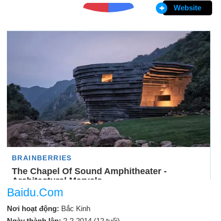
Website
Baidu.Com
Nơi hoạt động:
Bắc Kinh
Ngày thành lập:
?-?-2014 (12 tuổi)