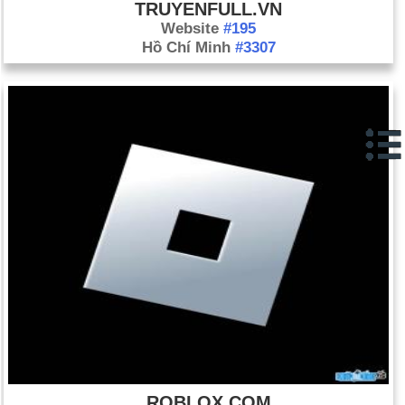
TRUYENFULL.VN
ổn định và mối quan hệ ấm áp hơn.
Website
#195
Tháng Hai 17: Hội đồng Nhân quyền Liên Hiệp Quốc phát hành
Hồ Chí Minh
#3307
một báo cáo cáo buộc Bắc Triều Tiên của tội ác chống lại nhân
loại và so sánh các chế độ đó của Đức Quốc Xã. Báo cáo này
là cảnh quan tuyệt đẹp trong mô tả đồ họa của nó trong những
nỗi kinh hoàng phải chịu đựng bởi các tù nhân chính trị-người
đánh số từ 80.000 đến 120.000. Hội đồng khuyến cáo rằng
Bắc Triều Tiên được chuyển đến Tòa án Hình sự Quốc tế.
Tháng Ba 10: Bắc Triều Tiên tổ chức bầu cử lập pháp. Được
coi là một cuộc bầu cử giả tạo cho Quốc hội bù nhìn, chỉ có
một ứng cử viên xuất hiện trên lá phiếu cho mỗi quận. Không
một phiếu biểu quyết được đúc chống lại ứng cử viên ủng hộ
chính phủ, và các cử tri đi bầu là 100%.
Tháng Ba 24: Một thẩm phán tại Ai Cập câu 529 người đến
chết cho việc giết hại một sĩ quan cảnh sát trong các cuộc
biểu tình chống lại việc lật đổ Tổng thống Hồi giáo Mohamed
Morsi vào tháng năm 2013. Khoảng 400 người bị kết án vắng
ROBLOX.COM