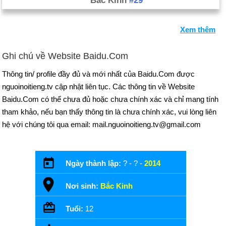
Bắc Kinh
#29
Việt Nam.
Tháng Chín 2: Sau khi được sự ủng hộ rộng rãi từ cả hai
Xem thêm
người Shia và Sunni, các Houthis nhập vào vốn Yemen, Sana,
và dựng trại ở đó. Tổng thống Yemen, Abdel Rabbo Mansour
Ghi chú về Website Baidu.Com
Hadi, đồng ý thành lập chính phủ mới, với Houthis đề cử thủ
tướng. Các Houthis, tuy nhiên, từ chối nhượng bộ của mình.
Thông tin/ profile đầy đủ và mới nhất của Baidu.Com được
Chiến đấu vỡ ra giữa các phiến quân và các lực lượng an ninh
nguoinoitieng.tv cập nhật liên tục. Các thông tin về Website
trong ngày Sana sau đó và tiếp tục cho đến khi Houthis kiểm
Baidu.Com có thể chưa đủ hoặc chưa chính xác và chỉ mang tính
soát của Sana. 20 tháng chín: Nhân viên môi giới của Liên
tham khảo, nếu bạn thấy thông tin là chưa chính xác, vui lòng liên
Hiệp Quốc một thỏa thuận hòa bình giữa các Houthis và chính
hệ với chúng tôi qua email: mail.nguoinoitieng.tv@gmail.com
phủ. 21 tháng 9: Thủ tướng Mohammed Basindwa tuyên bố từ
chức. Là một phần của thỏa thuận các Houthis đồng ý rút khỏi
Sana, và Hadi cho biết ông sẽ phục hồi các trợ cấp nhiên liệu,
Ngày thành lập:
? - ? -
2014
và một "chính phủ quốc gia kỹ trị" sẽ được thiết lập. 13 tháng
Nơi sinh:
Bắc Kinh
10:. Khaled Bahah, cựu đại sứ tại Liên Hợp Quốc, được đặt
tên là Thủ tướng mới của Yemen
Tuổi:
12
Tháng Chín 18: Trong một cuộc trưng cầu độc lập, các cử tri