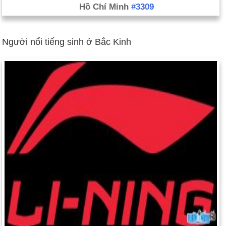
Hồ Chí Minh
#3309
20 tháng 5: Tướng Prayuth Chan-ocha, các chỉ huy quân đội,
tuyên bố thiết quân luật trên toàn Thái Lan. Ông nói rằng động
thái này là để khôi phục lại hòa bình và trật tự và yêu cầu cả
Người nổi tiếng sinh ở Bắc Kinh
hai bên ngừng phản đối. Ông rõ ràng nói rằng quân đội không
được tung ra một cuộc đảo chính, một cái gì đó nó đã được
thực hiện nhiều lần. Tháng năm 22: Tướng Prayuth thông báo
rằng anh đã thực sự nắm quyền lực từ chính phủ lâm thời
trong một cuộc đảo chính. Đây là cuộc đảo chính quân sự thứ
hai trong vòng chưa đầy 10 năm.
Tháng 31: Sau nhiều năm đàm phán, Mỹ và Taliban hoàn trao
đổi tù nhân. Taliban đầu hàng Sgt. Bowe Bergdahl, người đã bị
giam giữ trong năm năm, và Hoa Kỳ phát hành năm thành viên
hàng đầu của lãnh đạo Taliban từ nhà tù Guantanamo Bay.
2 Tháng 6: Chính quyền Palestine thông báo một "chính phủ
đoàn kết quốc gia" mới với Hamas. Các thỏa thuận hòa giải
kết thúc hai chính phủ riêng biệt ở Gaza và Bờ Tây. Chính phủ
mới vẫn sẽ được dẫn dắt bởi chính quyền Palestine vừa Thủ