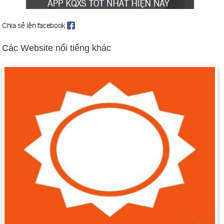
bởi các tay súng, nhưng các quan chức lo sợ một cuộc nổi
dậy ly khai có thể nổ ra. Nga phủ nhận bất kỳ sự tham gia của
quân đội. 01 tháng 3: Nga công văn quân đến Crimea, với lý
Các Website nổi tiếng khác
do cần thiết phải bảo vệ người Nga từ ultranationalists cực
đoan, đề cập đến những người biểu tình chống chính phủ ở
Kiev. 03 tháng 3: Nga là báo cáo kiểm soát của Crimea. Việc
di chuyển tia lửa phẫn nộ quốc tế và lên án. Ngày 06 tháng 3:
Hoa Kỳ áp đặt lệnh trừng phạt với các quan chức Nga, cố vấn,
và các cá nhân khác, những người đã được tham gia trong
các phá hoại dân chủ ở Crimea. Crimean Quốc hội chấp thuận
một cuộc trưng cầu, dự kiến ​​vào tháng 16, yêu cầu cử tri nếu
họ muốn ly khai khỏi Ukraine và được sáp nhập vào Nga. 16
Tháng Ba: Gần 97% cử tri tại Crimea chọn ly khai khỏi Ukraine
trong cuộc trưng cầu. 17 tháng 3: Quốc hội Crimean tuyên bố
khu vực độc lập và chính thức tìm thôn tính của người Nga.
Cùng ngày, ông Obama đã áp đặt lệnh trừng phạt kinh tế hơn.
21 tháng 3: Liên minh châu Âu và Ukraine ký một phần của