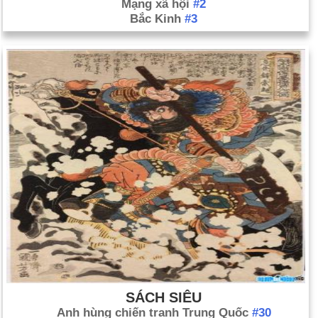
dẫn đầu chứng minh phần lớn là không có hiệu quả mà không
Mạng xã hội
#2
Bắc Kinh
#3
cần sự hỗ trợ của quân đội Iraq trên mặt đất. Hoa Kỳ và Iraq
quan chức lo ngại rằng nếu ISIS tiếp quản Anbar, sau đó nó có
thể đóng ở trên Baghdad và các sân bay quốc tế ở đó. 10
Tháng mười một: Ansar Beit al-Maqdis, các tổ chức quân sự
độc nhất ở Ai Cập, cam kết trung thành với ISIS. Động thái
này không chỉ mở rộng tầm với của ISIS sang Ai Cập, nó cũng
làm tăng nguồn lực sẵn có để Ansar Beit al-Maqdis tiến hành
chiến tranh chống lại chính phủ.
02 tháng bảy: Thân thể của một thiếu niên Palestine mất tích
được tìm thấy ngày sau khi chôn cất của ba thanh thiếu niên
người Israel đã bị bắt cóc và giết chết trong khi đi bộ đường
dài ở phương Tây lại vào tháng Sáu. Cả hai sự cố gia tăng
căng thẳng giữa Israel và Palestine, bao gồm cả các cuộc bạo
động ở Đông Jerusalem và một cuộc trao đổi của lửa tên lửa
ở miền Nam Israel và Gaza. 09 tháng 7: Hàng trăm tên lửa
được phóng vào Israel của nhóm chiến binh ở Gaza. Đáp lại,
SÁCH SIÊU
Israel tiến hành một cuộc tấn công trên không ở Gaza, giết
Anh hùng chiến tranh Trung Quốc
#30