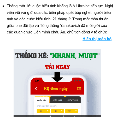
Tháng một 16: cuộc biểu tình khổng lồ ở Ukraine tiếp tục. Nghị
viện vội vàng đi qua các biện pháp quét bóp nghẹt người biểu
tình và các cuộc biểu tình. 21 tháng 2: Trong một thỏa thuận
giữa phe đối lập và Tổng thống Yanukovich đã môi giới của
các quan chức Liên minh châu Âu, chủ tịch đồng ý tổ chức
bầu cử vào cuối năm nay và chấp nhận sự yếu đi của tổng
Hiển thị toàn bộ
thống. Nga từ chối xác nhận thỏa thuận này. 22 tháng 2:
Yanukovich chạy trốn Kiev vào ngày 22 tháng 2, và một chính
phủ lâm thời được đưa ra. Ngày hôm sau, Quốc hội bỏ phiếu
để cung cấp cho loa Oleksandr Turchynov thẩm quyền thực
hiện trách nhiệm của tổng thống. Yanukovich, tuy nhiên, khẳng
định rằng anh vẫn còn trong văn phòng. 27 tháng 2: Các cuộc
biểu tình chống lại các biến của các sự kiện ở Ukraine phá vỡ
ra trong Simferopol, thủ đô của Crimea, một khu vực ủng hộ
Nga ở miền đông Ukraine. tay súng đeo mặt nạ, được cho là
cực đoan dân tộc Nga, đi qua nhiều tòa nhà chính phủ và nâng
cao lá cờ Nga. 28 Tháng 2: tay súng Tương tự phủ xuất hiện
tại hai sân bay tại Simferopol. Không có báo cáo về bạo lực