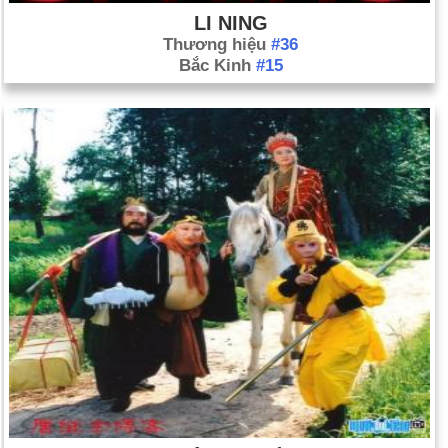
tướng Hamdallah và được coi là một bước tiến lớn hướng tới
LI NING
kết thúc cuộc chiến bảy năm giữa hai phe phái chính trị riêng
Thương hiệu
#36
biệt ở Palestine.
Bắc Kinh
#15
2 Tháng 6: Tại Tây Ban Nha, Vua Juan Carlos tuyên bố rằng
ông sẽ thoái vị sau 39 năm tại ngôi. Con trai ông, Felipe, 46
tuổi, sẽ thay thế ông.
3 tháng 6: Trong cuộc bầu cử tổng thống Syria, Bashar al-
Assad được tái cử nhiệm kỳ bảy năm thứ ba, khoảng 89% số
phiếu bầu. Tuy nhiên, phiếu đánh giá chỉ ở khu vực dưới sự
kiểm soát của chính phủ như phe đối lập tẩy chay cuộc bầu
cử.
Ngày 11 tháng 6: Các thành viên của Nhà nước Hồi giáo Iraq
và Syria (ISIS) kiểm soát Mosul, phía bắc Iraq, đối phó của
chính phủ một lớn và bất ngờ-thổi. Có đến 500.000 người
chạy trốn Mosul. Thủ tướng Maliki tuyên bố tình trạng khẩn
cấp và thu hút sự giúp đỡ của các đồng minh quốc tế. Các
chiến binh nhấn vào sau khi thu giữ Mosul, lấy Tikrit và cơ sở