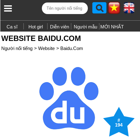
Ca sĩ
Hot girl
Diễn viên
Người mẫu
MỚI NHẤT
WEBSITE BAIDU.COM
Người nổi tiếng
>
Website
>
Baidu.Com
#
194