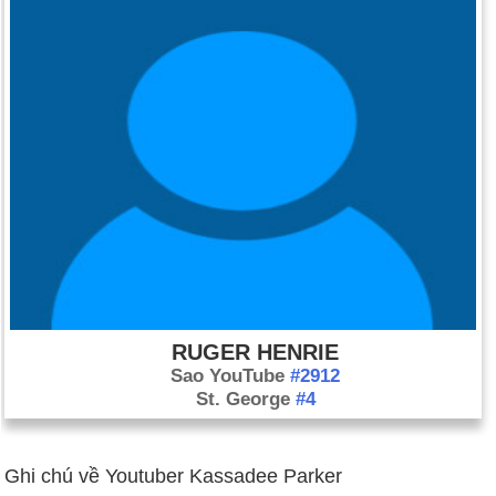
RUGER HENRIE
Sao YouTube
#2912
St. George
#4
Ghi chú về Youtuber Kassadee Parker