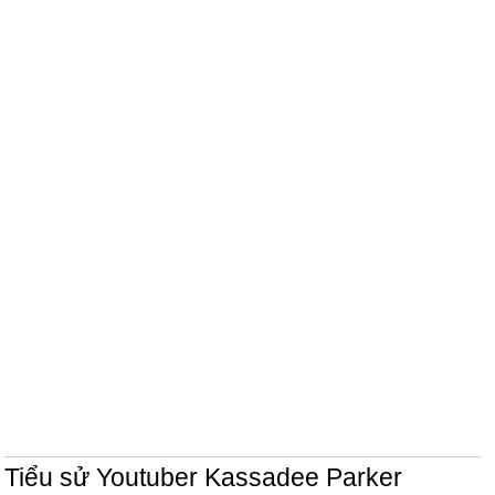
Tiểu sử Youtuber Kassadee Parker