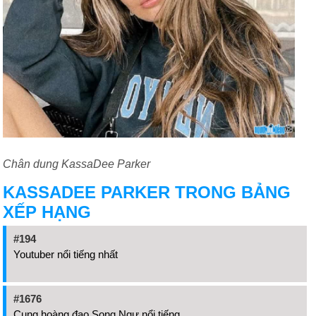
Chân dung KassaDee Parker
KASSADEE PARKER TRONG BẢNG
XẾP HẠNG
#194
Youtuber nổi tiếng nhất
#1676
Cung hoàng đạo Song Ngư nổi tiếng