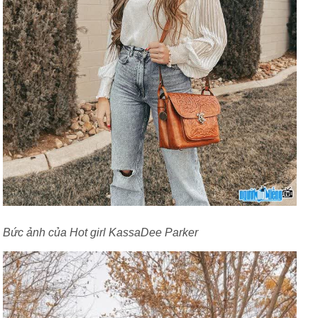
Bức ảnh của Hot girl KassaDee Parker