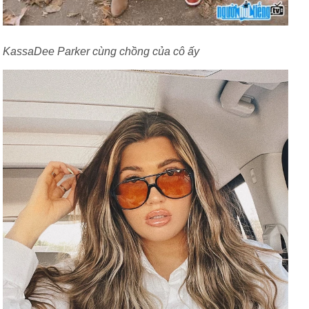
KassaDee Parker cùng chồng của cô ấy