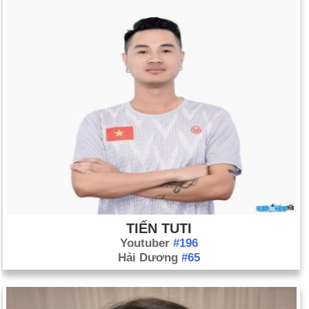
TIẾN TUTI
Youtuber
#196
Hải Dương
#65