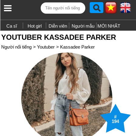
Ca sĩ
Hot girl
Diễn viên
Người mẫu
MỚI NHẤT
YOUTUBER KASSADEE PARKER
Người nổi tiếng
>
Youtuber
>
Kassadee Parker
#
194