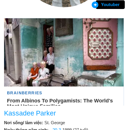
Youtuber
Kassadee Parker
Nơi sống/ làm việc:
St. George
Ngày tháng năm sinh:
20-3
-1999 (27 tuổi)