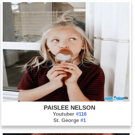
PAISLEE NELSON
Youtuber
#116
St. George
#1