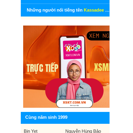
Những người nổi tiếng tên
Kassadee Parker
Cùng năm sinh 1999
Bin Yet
Nguyễn Hùng Bảo