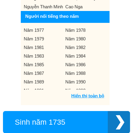
Nguyễn Thanh Minh
Cao Nga
Người nổi tiếng theo năm
Năm 1977
Năm 1978
Năm 1979
Năm 1980
Năm 1981
Năm 1982
Năm 1983
Năm 1984
Năm 1985
Năm 1986
Năm 1987
Năm 1988
Năm 1989
Năm 1990
Năm 1991
Năm 1992
Hiển thị toàn bộ
Năm 1993
Năm 1994
Năm 1995
Năm 1996
Năm 1997
Năm 1998
Sinh năm 1735
Năm 1999
Năm 2000