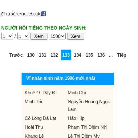
NGƯỜI NỔI TIẾNG THEO NGÀY SINH:
/
Trước
130
131
132
133
134
135
136
...
Tiếp
Vĩ nhân sinh năm 1996 mới nhất
Khuê Ơi Dậy Đi
Minh Chí
Minh Tốc
Nguyễn Hoàng Ngọc
Lam
Cô Long Đà Lạt
Hảo Híp
Hoài Thu
Phạm Thị Diễm Nhi
Khang Lê
Lê Thị Diễm My