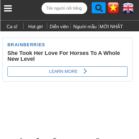
Ca sĩ
Hot girl
Diễn viên
Người mẫu
MỚI NHẤT