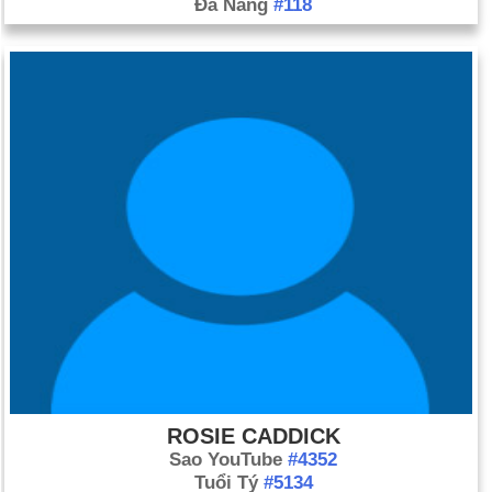
Đà Nẵng
#118
ROSIE CADDICK
Sao YouTube
#4352
Tuổi Tý
#5134