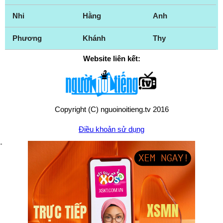
Nhi
Hằng
Anh
Phương
Khánh
Thy
Website liên kết:
Copyright (C) nguoinoitieng.tv 2016
Điều khoản sử dụng
Chính sách quyền riêng tư
Liên hệ:
mail.nguoinoitieng.tv@gmail.com