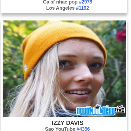
Ca sĩ nhạc pop
#2978
Los Angeles
#1192
IZZY DAVIS
Sao YouTube
#4356