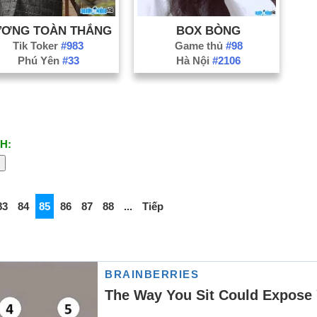
ƯƠNG TOÀN THẮNG
BOX BÒNG
Tik Toker
#983
Game thủ
#98
Phú Yên
#33
Hà Nội
#2106
H:
83
84
85
86
87
88
...
Tiếp