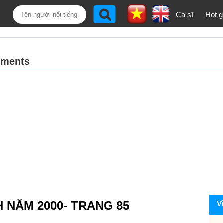
Ca sĩ
Hot gi
H NĂM 2000- TRANG 85
V