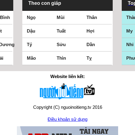
Theo con giáp
Top
 Bình
Ngọ
Mùi
Thân
Thà
t
Dậu
Tuất
Hợi
My
 Dương
Tý
Sửu
Dần
Nhi
ải
Mão
Thìn
Tỵ
Ph
Website liên kết:
Copyright (C) nguoinoitieng.tv 2016
Điều khoản sử dụng