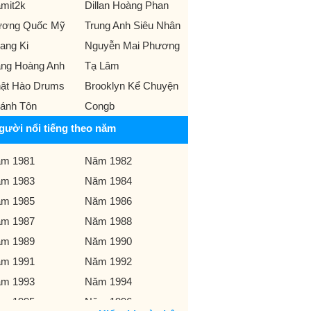
mit2k
Dillan Hoàng Phan
ơng Quốc Mỹ
Trung Anh Siêu Nhân
ang Ki
Nguyễn Mai Phương
ng Hoàng Anh
Tạ Lâm
ật Hào Drums
Brooklyn Kể Chuyện
ánh Tôn
Congb
gười nổi tiếng theo năm
m 1981
Năm 1982
m 1983
Năm 1984
m 1985
Năm 1986
m 1987
Năm 1988
m 1989
Năm 1990
m 1991
Năm 1992
m 1993
Năm 1994
m 1995
Năm 1996