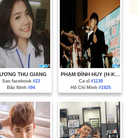
Nă
Nă
Nă
Nă
Nă
Nă
Nă
Nă
ƯƠNG THU GIANG
PHẠM ĐÌNH HUY (H-KRAY)
Nă
Sao facebook
#23
Ca sĩ
#1138
Nă
Bắc Ninh
#94
Hồ Chí Minh
#1925
Nă
Nă
Nă
Nă
Nă