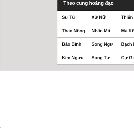
Theo cung hoàng đạo
Sư Tử
Xử Nữ
Thiên
Thần Nông
Nhân Mã
Ma Kế
Bảo Bình
Song Ngư
Bạch
Kim Ngưu
Song Tử
Cự Gi