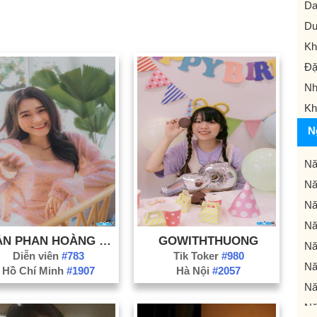
Da
Dư
Kh
Đặ
Nh
Kh
N
Nă
Nă
Nă
Nă
TRẦN PHAN HOÀNG YẾN
GOWITHTHUONG
Nă
Diễn viên
#783
Tik Toker
#980
Nă
Hồ Chí Minh
#1907
Hà Nội
#2057
Nă
Nă