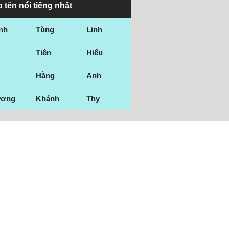
 tên nổi tiếng nhất
nh
Tùng
Linh
Tiên
Hiếu
Hằng
Anh
ương
Khánh
Thy