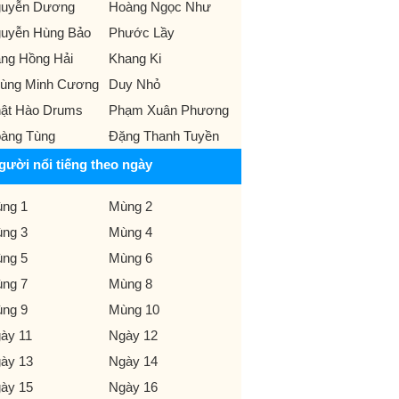
uyễn Dương
Hoàng Ngọc Như
uyễn Hùng Bảo
Phước Lầy
ng Hồng Hải
Khang Ki
ùng Minh Cương
Duy Nhỏ
ật Hào Drums
Phạm Xuân Phương
àng Tùng
Đặng Thanh Tuyền
gười nổi tiếng theo ngày
ng 1
Mùng 2
ng 3
Mùng 4
ng 5
Mùng 6
ng 7
Mùng 8
ng 9
Mùng 10
ày 11
Ngày 12
ày 13
Ngày 14
ày 15
Ngày 16