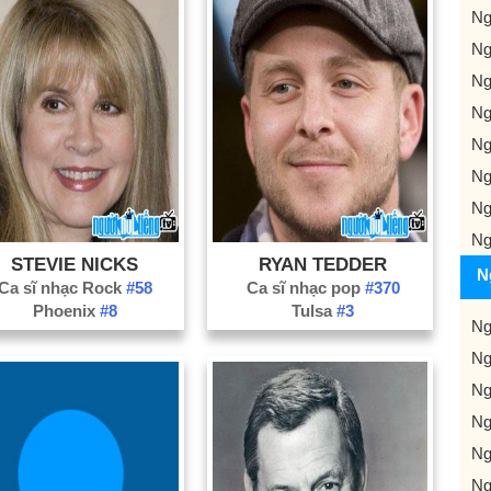
Ng
Ng
Ng
Ng
Ng
Ng
Ng
Ng
STEVIE NICKS
RYAN TEDDER
N
Ca sĩ nhạc Rock
#58
Ca sĩ nhạc pop
#370
Phoenix
#8
Tulsa
#3
Ng
Ng
Ng
Ng
Ng
Ng