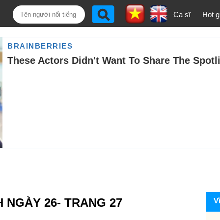
Ca sĩ
Hot gi
H NGÀY 26- TRANG 27
V