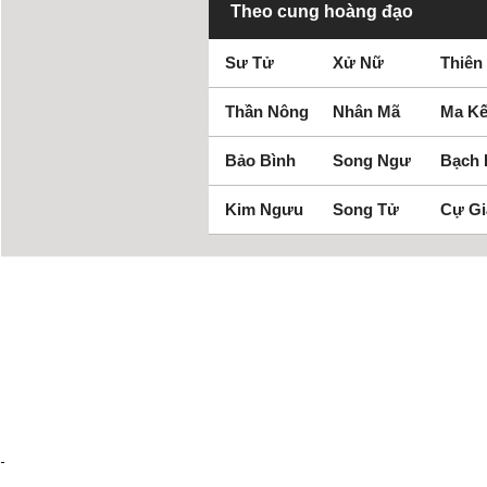
Theo cung hoàng đạo
Sư Tử
Xử Nữ
Thiên
Thần Nông
Nhân Mã
Ma Kế
Bảo Bình
Song Ngư
Bạch
Kim Ngưu
Song Tử
Cự Gi