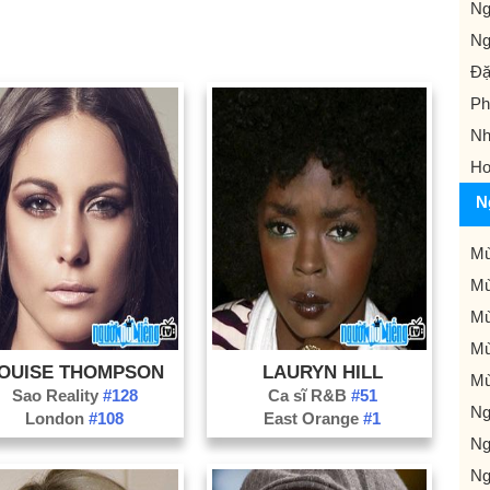
Ng
Ng
Đặ
Ph
Nh
Ho
N
Mù
Mù
Mù
Mù
OUISE THOMPSON
LAURYN HILL
Mù
Sao Reality
#128
Ca sĩ R&B
#51
Ng
London
#108
East Orange
#1
Ng
Ng