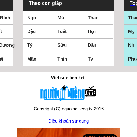
Theo con giáp
Top
 Bình
Ngọ
Mùi
Thân
Thà
t
Dậu
Tuất
Hợi
My
 Dương
Tý
Sửu
Dần
Nhi
ải
Mão
Thìn
Tỵ
Ph
Website liên kết:
Copyright (C) nguoinoitieng.tv 2016
Điều khoản sử dụng