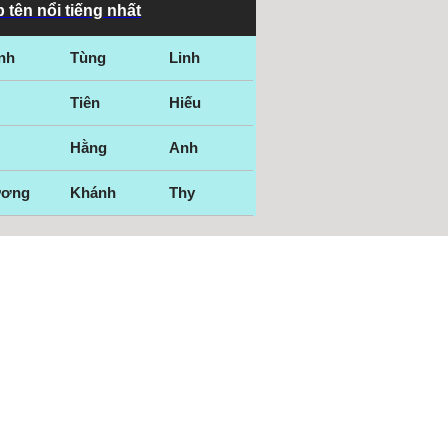
 tên nổi tiếng nhất
nh
Tùng
Linh
Tiên
Hiếu
Hằng
Anh
ương
Khánh
Thy