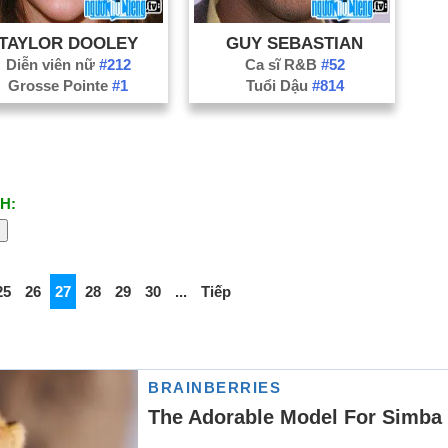
TAYLOR DOOLEY
GUY SEBASTIAN
Diễn viên nữ
#212
Ca sĩ R&B
#52
Grosse Pointe
#1
Tuổi Dậu
#814
H:
25
26
27
28
29
30
...
Tiếp