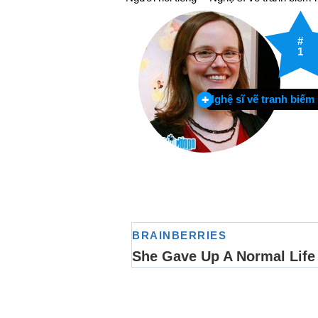
#
1
Nghệ sĩ vẽ tranh biếm