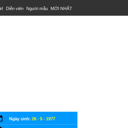
rl
Diễn viên
Người mẫu
MỚI NHẤT
Ngày sinh:
26
-
5
-
1977