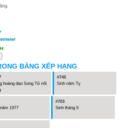
tầng.
r
gemeier
H:
RONG BẢNG XẾP HẠNG
7
#745
g hoàng đạo Song Tử nổi
Sinh năm Tỵ
g
#703
 năm 1977
Sinh tháng 5