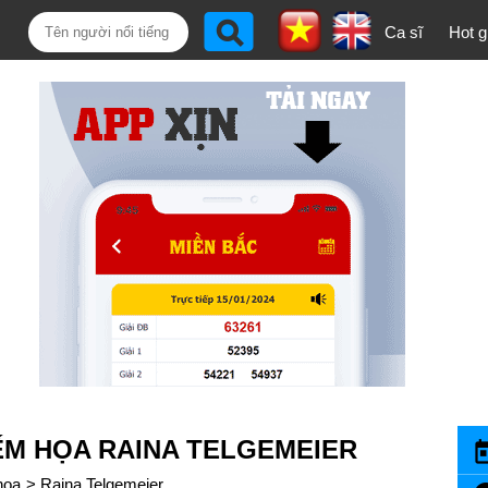
Ca sĩ
Hot gi
ẾM HỌA RAINA TELGEMEIER
họa
>
Raina Telgemeier