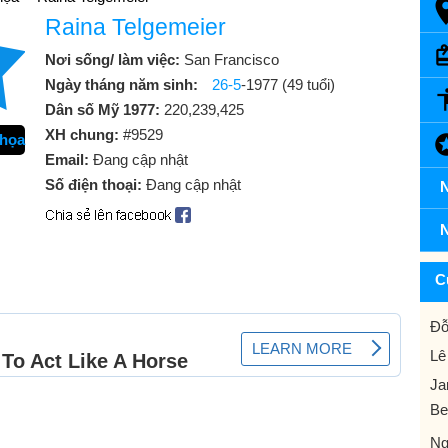
Raina Telgemeier
Nơi sống/ làm việc:
San Francisco
Ngày tháng năm sinh:
26-5
-1977 (49 tuổi)
Dân số Mỹ 1977:
220,239,425
XH chung:
#9529
 họa
Email:
Đang cập nhật
Số điện thoại:
Đang cập nhật
N
N
C
Đỗ
Lê
Ja
Be
Ng