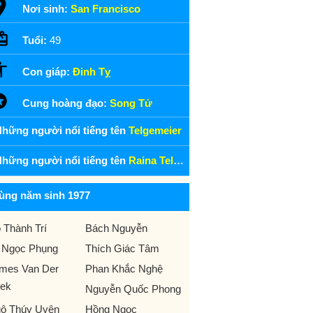
Nơi sinh:
San Francisco
Tuổi:
49
Con giáp:
Đinh Tỵ
Cung hoàng đạo:
Song Tử
hững người nổi tiếng tên
Telgemeier
hững người nổi tiếng tên
Raina Telgemeier
ùng năm sinh 1977
 Thành Trí
Bách Nguyễn
 Ngọc Phụng
Thích Giác Tâm
mes Van Der
Phan Khắc Nghệ
ek
Nguyễn Quốc Phong
ô Thúy Uyên
Hồng Ngọc