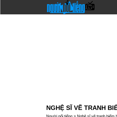
NGHỆ SĨ VẼ TRANH BI
Người nổi tiếng
>
Nghệ sĩ vẽ tranh biếm 