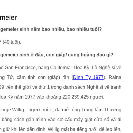
emeier
lgemeier sinh năm bao nhiêu, bao nhiêu tuổi?
(49 tuổi).
lgemeier sinh ở đâu, con giáp/ cung hoàng đạo gì?
hố San Francisco, bang California- Hoa Kỳ. Là Nghệ sĩ vẽ
g Tử, cầm tinh con (giáp) rắn (
Đinh Tỵ 1977
). Raina
9 trên thế giới và thứ 1 trong danh sách Nghệ sĩ vẽ tranh
 Hoa Kỳ năm 1977 vào khoảng 220,239,425 người.
orge Willig, "người ruồi", đã mở rộng Trung tâm Thương
 bằng cách gắn mình vào cơ cấu máy giặt cửa sổ và đi
 giữ khi lên đến đỉnh. Willig mất ba tiếng rưỡi để leo lên,