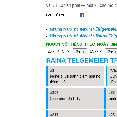
và $ 1,10 tiền phạt — một xu cho mỗi 
Telgemeie
Những người nổi tiếng tên
Raina Tel
Những người nổi tiếng tên
NGƯỜI NỔI TIẾNG THEO NGÀY SIN
/
RAINA TELGEMEIER T
#1
#75
Nghệ sĩ vẽ tranh biếm họa nổi
Cun
tiếng nhất
tiến
#107
#88
Sinh năm Đinh Tỵ
Sinh
#317
#25