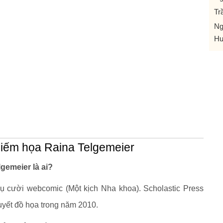
Tr
Ng
H
biếm họa Raina Telgemeier
gemeier là ai?
ụ cười webcomic (Một kịch Nha khoa). Scholastic Press
uyết đồ họa trong năm 2010.