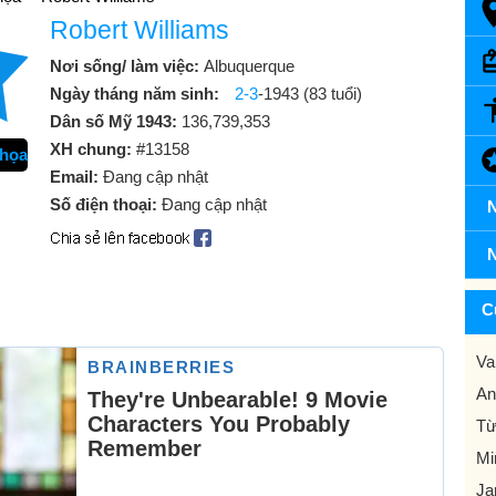
Robert Williams
Nơi sống/ làm việc:
Albuquerque
Ngày tháng năm sinh:
2-3
-1943 (83 tuổi)
Dân số Mỹ 1943:
136,739,353
XH chung:
#13158
 họa
Email:
Đang cập nhật
Số điện thoại:
Đang cập nhật
N
N
C
Va
An
Từ
Mi
Ja