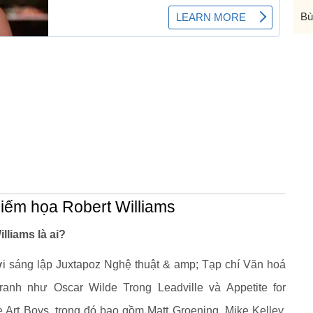
Bù
biếm họa Robert Williams
lliams là ai?
i sáng lập Juxtapoz Nghệ thuật & amp; Tạp chí Văn hoá
anh như Oscar Wilde Trong Leadville và Appetite for
 Art Boys, trong đó bao gồm Matt Groening, Mike Kelley,