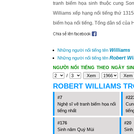
tranh biếm họa sinh thuộc cung Son
Williams xếp hạng nổi tiếng thứ 13158
biếm họa nổi tiếng. Tổng dân số của
Williams
Những người nổi tiếng tên
Robert Wi
Những người nổi tiếng tên
NGƯỜI NỔI TIẾNG THEO NGÀY SIN
/
ROBERT WILLIAMS T
#7
#22
Nghệ sĩ vẽ tranh biếm họa nổi
Cun
tiếng nhất
tiến
#176
#20
Sinh năm Quý Mùi
Sinh