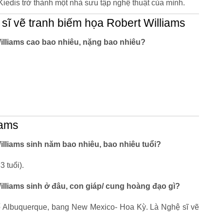
iedis trở thành một nhà sưu tập nghệ thuật của mình.
sĩ vẽ tranh biếm họa Robert Williams
illiams cao bao nhiêu, nặng bao nhiêu?
iams
illiams sinh năm bao nhiêu, bao nhiêu tuổi?
 tuổi).
illiams sinh ở đâu, con giáp/ cung hoàng đạo gì?
hố Albuquerque, bang New Mexico- Hoa Kỳ. Là Nghệ sĩ vẽ