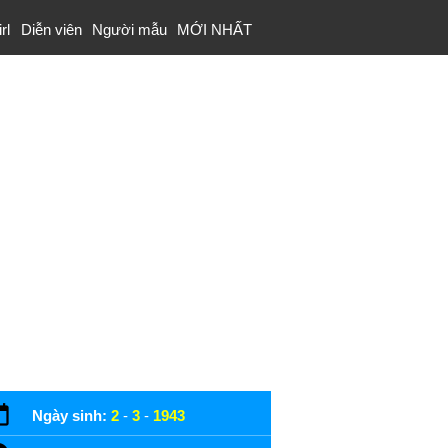
rl
Diễn viên
Người mẫu
MỚI NHẤT
Ngày sinh:
2
-
3
-
1943