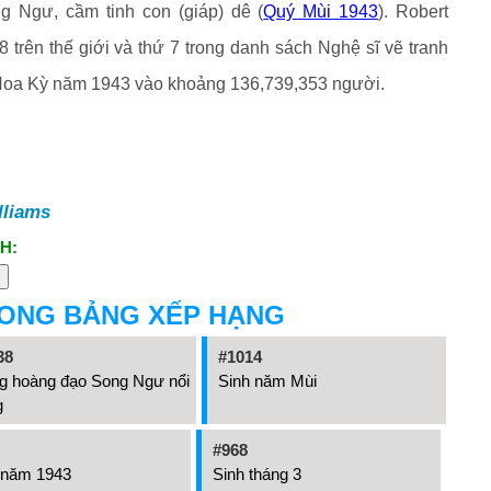
g Ngư, cầm tinh con (giáp) dê (
Quý Mùi 1943
). Robert
 trên thế giới và thứ 7 trong danh sách Nghệ sĩ vẽ tranh
 Hoa Kỳ năm 1943 vào khoảng 136,739,353 người.
lliams
H:
RONG BẢNG XẾP HẠNG
38
#1014
g hoàng đạo Song Ngư nổi
Sinh năm Mùi
g
#968
 năm 1943
Sinh tháng 3