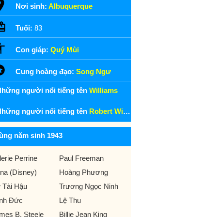
Nơi sinh:
Albuquerque
Tuổi:
83
Con giáp:
Quý Mùi
Cung hoàng đạo:
Song Ngư
hững người nổi tiếng tên
Williams
hững người nổi tiếng tên
Robert Williams
ùng năm sinh 1943
lerie Perrine
Paul Freeman
na (Disney)
Hoàng Phương
 Tài Hậu
Trương Ngọc Ninh
nh Đức
Lệ Thu
mes B. Steele
Billie Jean King