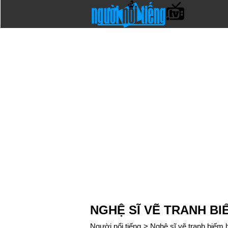
NGHỆ SĨ VẼ TRANH B
Người nổi tiếng
>
Nghệ sĩ vẽ tranh biếm 