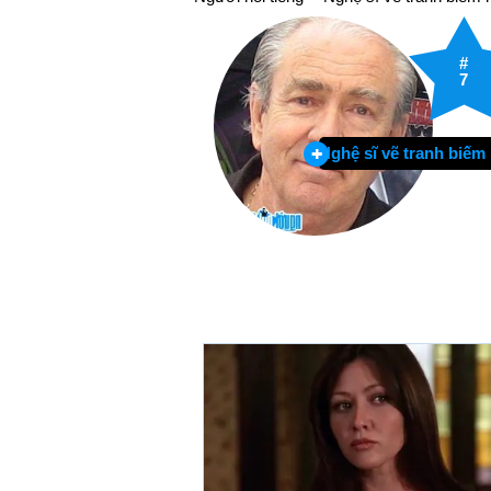
#
7
Nghệ sĩ vẽ tranh biếm