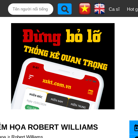
Ca sĩ
Hot gi
IẾM HỌA ROBERT WILLIAMS
họa
>
Robert Williams