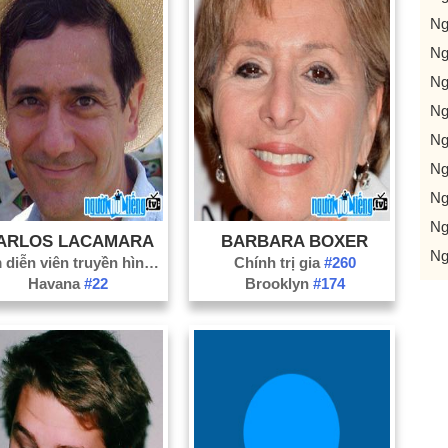
Ng
Ng
Ng
Ng
Ng
Ng
Ng
Ng
ARLOS LACAMARA
BARBARA BOXER
Ng
Nam diễn viên truyền hình
#1878
Chính trị gia
#260
Havana
#22
Brooklyn
#174