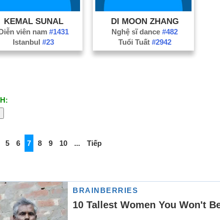
KEMAL SUNAL
DI MOON ZHANG
Diễn viên nam
#1431
Nghệ sĩ dance
#482
Istanbul
#23
Tuổi Tuất
#2942
H:
5
6
7
8
9
10
...
Tiếp