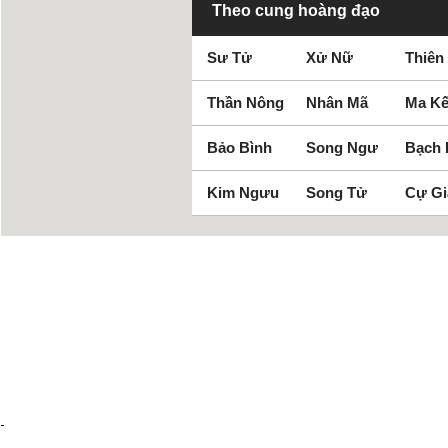
Theo cung hoàng đạo
Sư Tử
Xử Nữ
Thiên
Thần Nông
Nhân Mã
Ma Kế
Bảo Bình
Song Ngư
Bạch
Kim Ngưu
Song Tử
Cự Gi