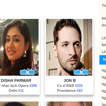
Th
Mi
An
Lê
Mi
Lê
N
Ng
Ng
DISHA PARMAR
JON B
Ng
 nhạc kịch Opera
#205
Ca sĩ R&B
#215
Delhi
#11
Providence
#23
Ng
Ng
Ng