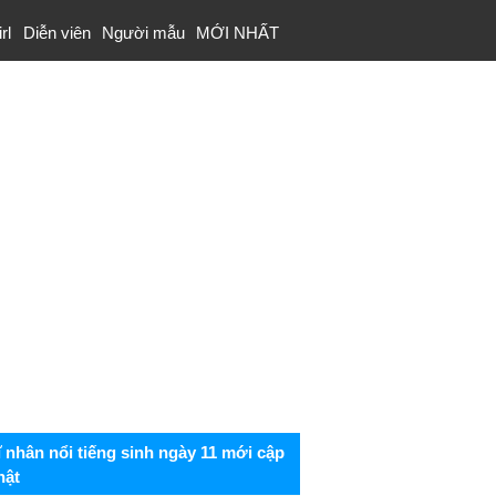
rl
Diễn viên
Người mẫu
MỚI NHẤT
ĩ nhân nổi tiếng sinh ngày 11 mới cập
hật