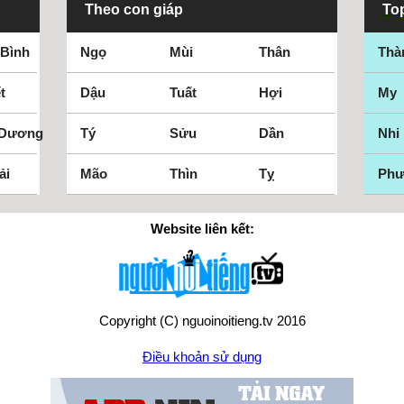
Theo con giáp
Top
 Bình
Ngọ
Mùi
Thân
Thà
t
Dậu
Tuất
Hợi
My
 Dương
Tý
Sửu
Dần
Nhi
ải
Mão
Thìn
Tỵ
Ph
Website liên kết:
Copyright (C) nguoinoitieng.tv 2016
Điều khoản sử dụng