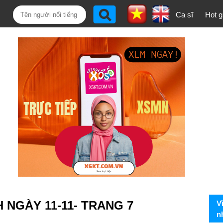
Ca sĩ
Hot gi
 NGÀY 11-11- TRANG 7
V
n