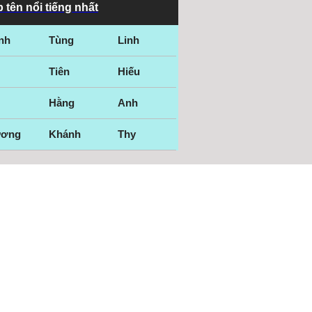
 tên nổi tiếng nhất
nh
Tùng
Linh
Tiên
Hiếu
Hằng
Anh
ương
Khánh
Thy