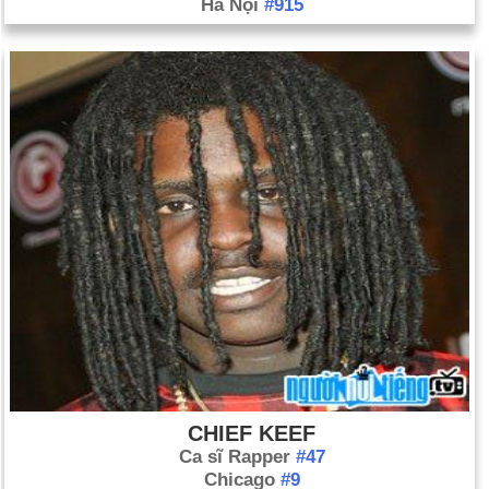
Hà Nội
#915
CHIEF KEEF
Ca sĩ Rapper
#47
Chicago
#9