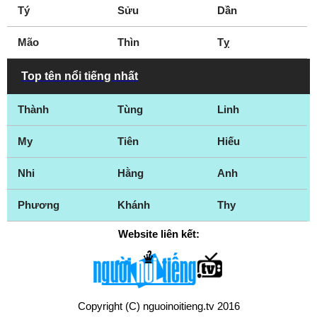
Tý
Sửu
Dần
Mão
Thìn
Tỵ
Top tên nổi tiếng nhất
Thành
Tùng
Linh
My
Tiên
Hiếu
Nhi
Hằng
Anh
Phương
Khánh
Thy
Website liên kết:
Copyright (C) nguoinoitieng.tv 2016