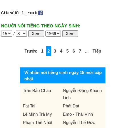
NGƯỜI NỔI TIẾNG THEO NGÀY SINH:
/
Trước
1
2
3
4
5
6
7
...
Tiếp
Vĩ nhân nổi tiếng sinh ngày 15 mới cập
nhật
Trần Bảo Châu
Nguyễn Đặng Khánh
Linh
Fat Tai
Phát Đạt
Lê Minh Trà My
Emo - Thái Vinh
Phạm Thế Nhật
Nguyễn Thế Đức