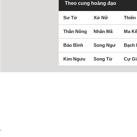
Theo cung hoàng đạo
Sư Tử
Xử Nữ
Thiên
Thần Nông
Nhân Mã
Ma Kế
Bảo Bình
Song Ngư
Bạch
Kim Ngưu
Song Tử
Cự Gi