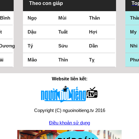
Theo con giáp
Top
 Bình
Ngọ
Mùi
Thân
Thà
t
Dậu
Tuất
Hợi
My
 Dương
Tý
Sửu
Dần
Nhi
ải
Mão
Thìn
Tỵ
Ph
Website liên kết:
Copyright (C) nguoinoitieng.tv 2016
Điều khoản sử dụng