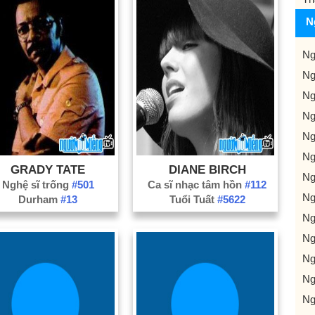
N
Ng
Ng
Ng
Ng
Ng
Ng
GRADY TATE
DIANE BIRCH
Ng
Nghệ sĩ trống
#501
Ca sĩ nhạc tâm hồn
#112
Ng
Durham
#13
Tuổi Tuất
#5622
Ng
Ng
Ng
Ng
Ng