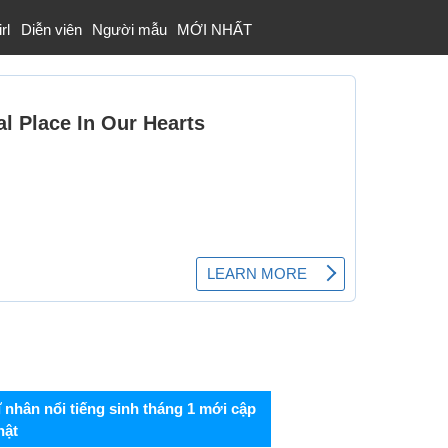
rl
Diễn viên
Người mẫu
MỚI NHẤT
ĩ nhân nổi tiếng sinh tháng 1 mới cập
hật