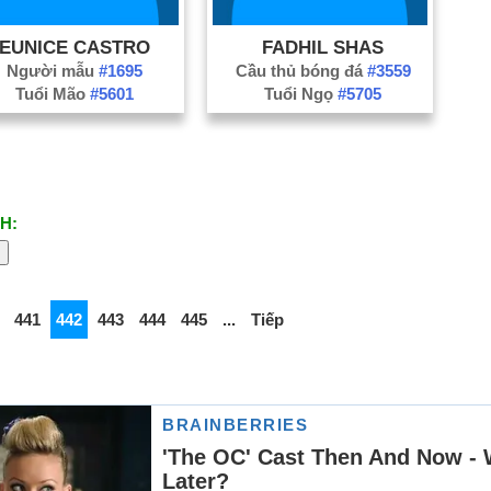
EUNICE CASTRO
FADHIL SHAS
Người mẫu
#1695
Cầu thủ bóng đá
#3559
Tuổi Mão
#5601
Tuổi Ngọ
#5705
H:
441
442
443
444
445
...
Tiếp