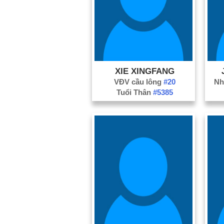
XIE XINGFANG
VĐV cầu lông
#20
Nh
Tuổi Thân
#5385