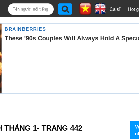
Ca sĩ
Hot gi
H THÁNG 1- TRANG 442
V
n