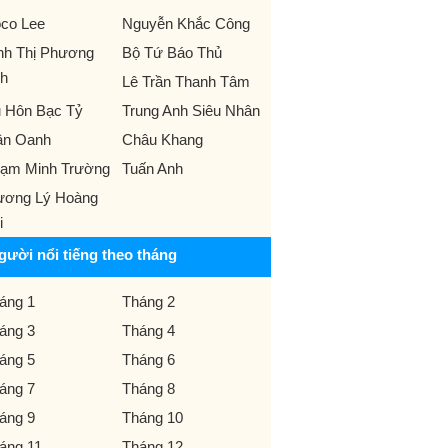
co Lee
Nguyễn Khắc Công
nh Thị Phương
Bộ Tứ Báo Thủ
h
Lê Trần Thanh Tâm
 Hôn Bạc Tỷ
Trung Anh Siêu Nhân
ân Oanh
Châu Khang
ạm Minh Trường
Tuấn Anh
ương Lý Hoàng
i
gười nổi tiếng theo tháng
áng 1
Tháng 2
áng 3
Tháng 4
áng 5
Tháng 6
áng 7
Tháng 8
áng 9
Tháng 10
áng 11
Tháng 12