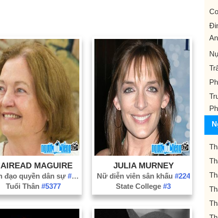
Co
Đi
An
Nụ
Tr
Ph
Tr
Ph
N
Th
Th
AIREAD MAGUIRE
JULIA MURNEY
Th
h đạo quyền dân sự
#127
Nữ diễn viên sân khấu
#224
Tuổi Thân
#5377
State College
#3
Th
Th
Th