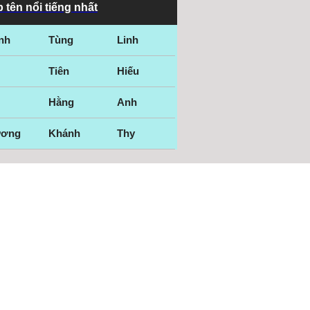
 tên nổi tiếng nhất
nh
Tùng
Linh
Tiên
Hiếu
Hằng
Anh
ương
Khánh
Thy