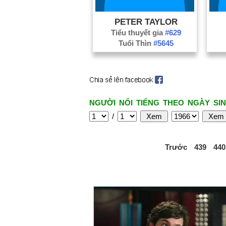
PETER TAYLOR
Tiểu thuyết gia
#629
Tuổi Thìn
#5645
NGƯỜI NỔI TIẾNG THEO NGÀY SIN
/
Trước
439
440