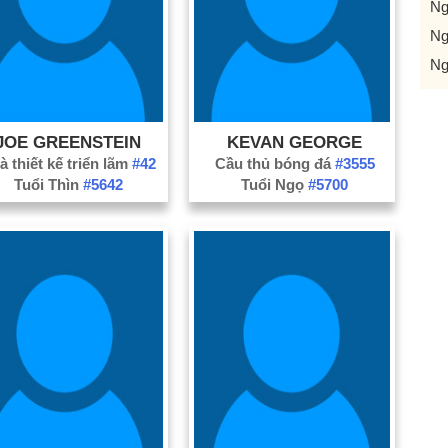
Ng
Ng
Ng
JOE GREENSTEIN
KEVAN GEORGE
à thiết kế triển lãm
#42
Cầu thủ bóng đá
#3555
Tuổi Thìn
#5642
Tuổi Ngọ
#5700