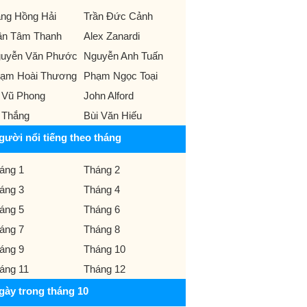
ng Hồng Hải
Trần Đức Cảnh
ần Tâm Thanh
Alex Zanardi
uyễn Văn Phước
Nguyễn Anh Tuấn
ạm Hoài Thương
Phạm Ngọc Toại
 Vũ Phong
John Alford
 Thắng
Bùi Văn Hiếu
gười nổi tiếng theo tháng
áng 1
Tháng 2
áng 3
Tháng 4
áng 5
Tháng 6
áng 7
Tháng 8
áng 9
Tháng 10
áng 11
Tháng 12
gày trong tháng 10