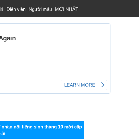
rl
Diễn viên
Người mẫu
MỚI NHẤT
ĩ nhân nổi tiếng sinh tháng 10 mới cập
hật