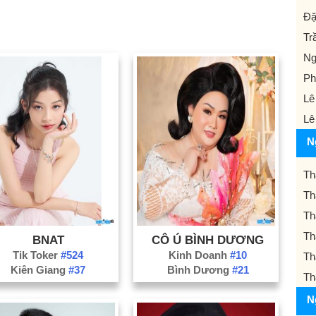
Đặ
Tr
Ng
Ph
Lê
Lê
N
Th
Th
Th
Th
BNAT
CÔ Ú BÌNH DƯƠNG
Tik Toker
#524
Kinh Doanh
#10
Th
Kiên Giang
#37
Bình Dương
#21
Th
N