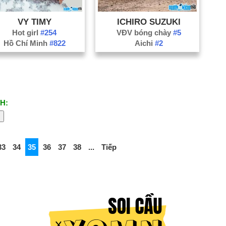
VY TIMY
ICHIRO SUZUKI
Hot girl
#254
VĐV bóng chày
#5
Hồ Chí Minh
#822
Aichi
#2
H:
33
34
35
36
37
38
...
Tiếp