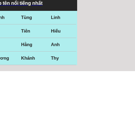
 tên nổi tiếng nhất
nh
Tùng
Linh
Tiên
Hiếu
Hằng
Anh
ương
Khánh
Thy