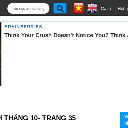
Ca sĩ
Hot gi
H THÁNG 10- TRANG 35
V
n