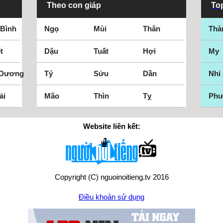
Theo con giáp
Top
 Bình
Ngọ
Mùi
Thân
Thà
t
Dậu
Tuất
Hợi
My
 Dương
Tý
Sửu
Dần
Nhi
ải
Mão
Thìn
Tỵ
Ph
Website liên kết:
Copyright (C) nguoinoitieng.tv 2016
Điều khoản sử dụng