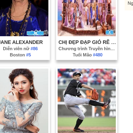
Ng
JANE ALEXANDER
CHỊ ĐẸP ĐẠP GIÓ RẼ SÓNG
Diễn viên nữ
#86
Chương trình Truyền hình
#102
Boston
#5
Tuổi Mão
#480