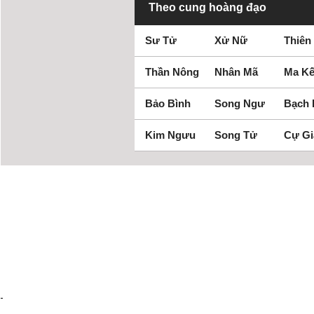
Theo cung hoàng đạo
Sư Tử
Xử Nữ
Thiên
Thần Nông
Nhân Mã
Ma Kế
Bảo Bình
Song Ngư
Bạch
Kim Ngưu
Song Tử
Cự Gi