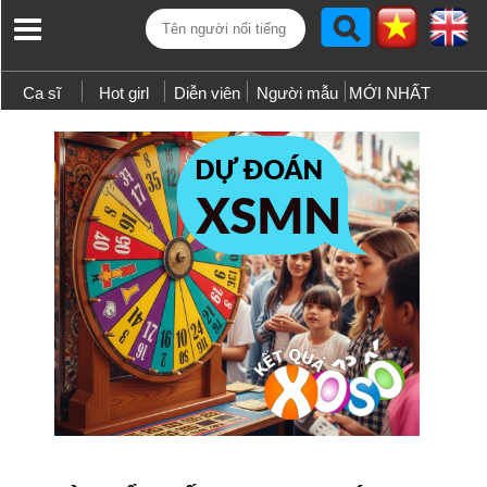
Ca sĩ
Hot girl
Diễn viên
Người mẫu
MỚI NHẤT