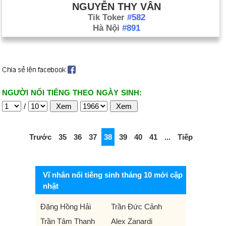
NGUYỄN THY VÂN
Tik Toker
#582
Hà Nội
#891
NGƯỜI NỔI TIẾNG THEO NGÀY SINH:
/
Trước
35
36
37
38
39
40
41
...
Tiếp
Vĩ nhân nổi tiếng sinh tháng 10 mới cập
nhật
Đặng Hồng Hải
Trần Đức Cảnh
Trần Tâm Thanh
Alex Zanardi