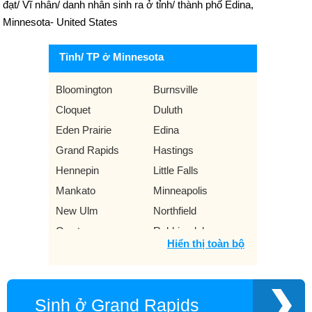
đạt/ Vĩ nhân/ danh nhân sinh ra ở tỉnh/ thành phố Edina,
Minnesota- United States
Tỉnh/ TP ở Minnesota
Bloomington
Burnsville
Cloquet
Duluth
Eden Prairie
Edina
Grand Rapids
Hastings
Hennepin
Little Falls
Mankato
Minneapolis
New Ulm
Northfield
Owatonna
Robbinsdale
Hiển thị toàn bộ
Rochester
Saint Paul
St. Cloud
St. Louis Park
Virginia
Winona
Sinh ở Grand Rapids