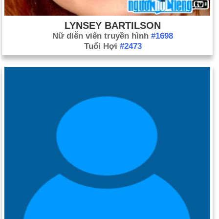
LYNSEY BARTILSON
Nữ diễn viên truyền hình
#1698
Tuổi Hợi
#2473