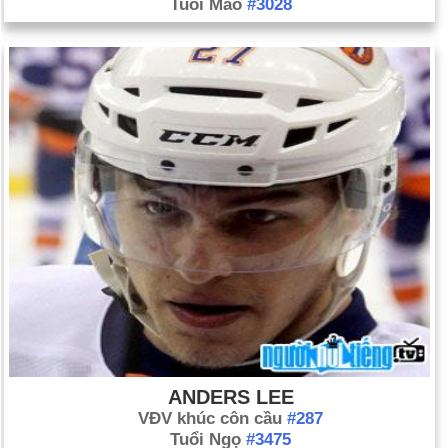
Tuổi Mão
#3028
ANDERS LEE
VĐV khúc côn cầu
#287
Tuổi Ngọ
#3475