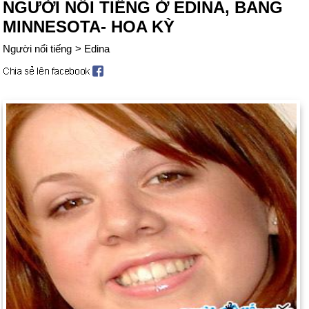
NGƯỜI NỔI TIẾNG Ở EDINA, BANG
MINNESOTA- HOA KỲ
Người nổi tiếng
>
Edina