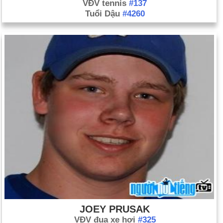
VĐV tennis
#137
Tuổi Dậu
#4260
JOEY PRUSAK
VĐV đua xe hơi
#325