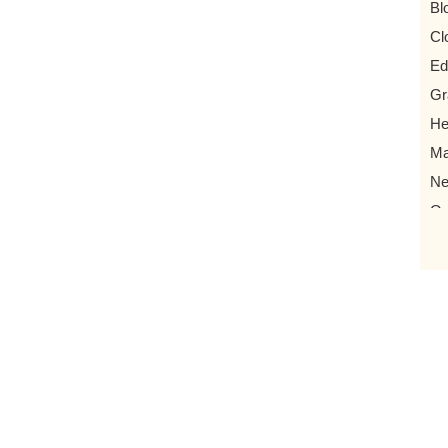
Bl
Cl
Ed
Gr
He
Ma
Ne
Ow
Ro
St
Vir