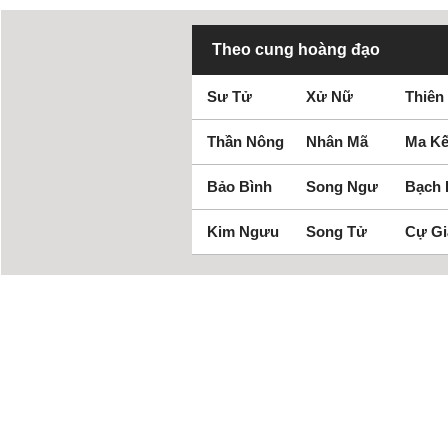
Theo cung hoàng đạo
Sư Tử
Xử Nữ
Thiên
Thần Nông
Nhân Mã
Ma Kế
Bảo Bình
Song Ngư
Bạch
Kim Ngưu
Song Tử
Cự Gi