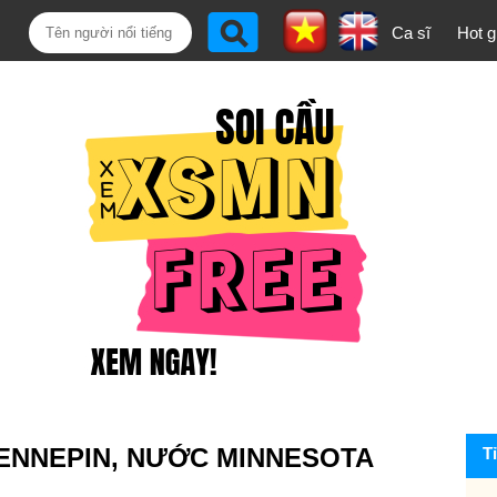
Ca sĩ
Hot gi
HENNEPIN, NƯỚC MINNESOTA
T