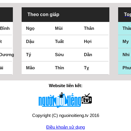
Theo con giáp
Top
 Bình
Ngọ
Mùi
Thân
Thà
t
Dậu
Tuất
Hợi
My
 Dương
Tý
Sửu
Dần
Nhi
ải
Mão
Thìn
Tỵ
Ph
Website liên kết:
Copyright (C) nguoinoitieng.tv 2016
Điều khoản sử dụng