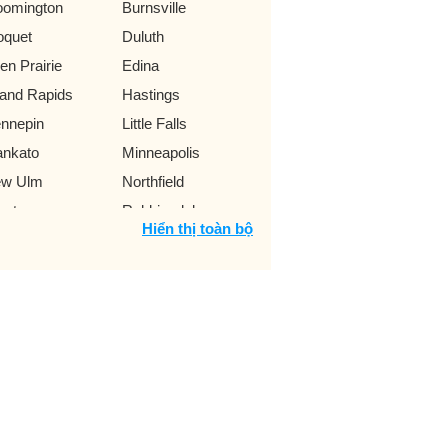
oomington
Burnsville
oquet
Duluth
en Prairie
Edina
and Rapids
Hastings
nnepin
Little Falls
nkato
Minneapolis
w Ulm
Northfield
atonna
Robbinsdale
Hiển thị toàn bộ
chester
Saint Paul
. Cloud
St. Louis Park
ginia
Winona