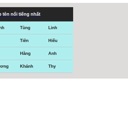
 tên nổi tiếng nhất
nh
Tùng
Linh
Tiên
Hiếu
Hằng
Anh
ương
Khánh
Thy