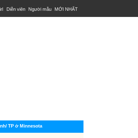
rl
Diễn viên
Người mẫu
MỚI NHẤT
ỉnh/ TP ở Minnesota