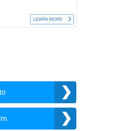
to
lm