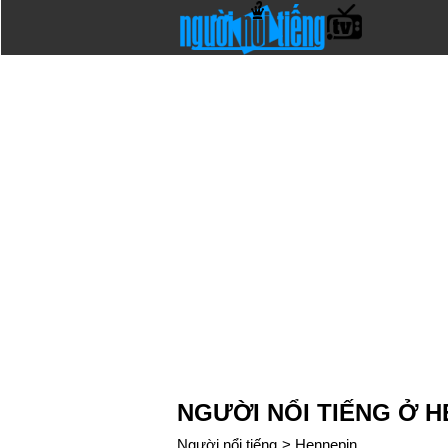
NGƯỜI NỔI TIẾNG Ở 
Người nổi tiếng
>
Hennepin