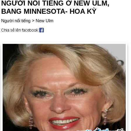
NGƯỜI NỔI TIẾNG Ở NEW ULM,
BANG MINNESOTA- HOA KỲ
Người nổi tiếng
>
New Ulm