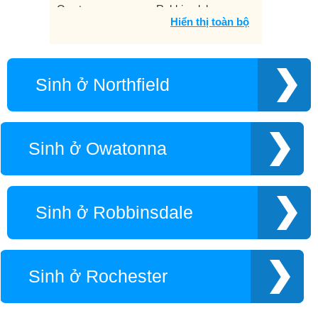
Owatonna
Robbinsdale
Hiển thị toàn bộ
Rochester
Saint Paul
St. Cloud
St. Louis Park
Virginia
Winona
Sinh ở Northfield
Sinh ở Owatonna
Sinh ở Robbinsdale
Sinh ở Rochester