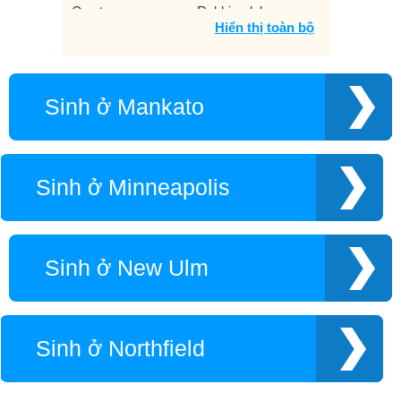
Owatonna
Robbinsdale
Hiển thị toàn bộ
Rochester
Saint Paul
St. Cloud
St. Louis Park
Virginia
Winona
Sinh ở Mankato
Sinh ở Minneapolis
Sinh ở New Ulm
Sinh ở Northfield