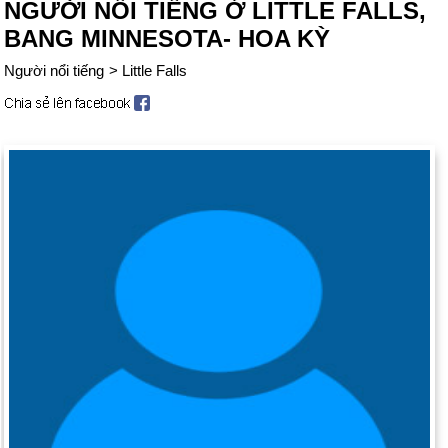
NGƯỜI NỔI TIẾNG Ở LITTLE FALLS,
BANG MINNESOTA- HOA KỲ
Người nổi tiếng
>
Little Falls