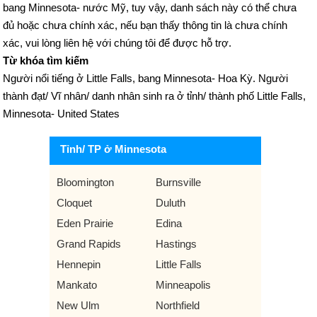
bang Minnesota- nước Mỹ, tuy vậy, danh sách này có thể chưa
đủ hoặc chưa chính xác, nếu bạn thấy thông tin là chưa chính
xác, vui lòng liên hệ với chúng tôi để được hỗ trợ.
Từ khóa tìm kiếm
Người nổi tiếng ở Little Falls, bang Minnesota- Hoa Kỳ. Người
thành đạt/ Vĩ nhân/ danh nhân sinh ra ở tỉnh/ thành phố Little Falls,
Minnesota- United States
Tỉnh/ TP ở Minnesota
Bloomington
Burnsville
Cloquet
Duluth
Eden Prairie
Edina
Grand Rapids
Hastings
Hennepin
Little Falls
Mankato
Minneapolis
New Ulm
Northfield