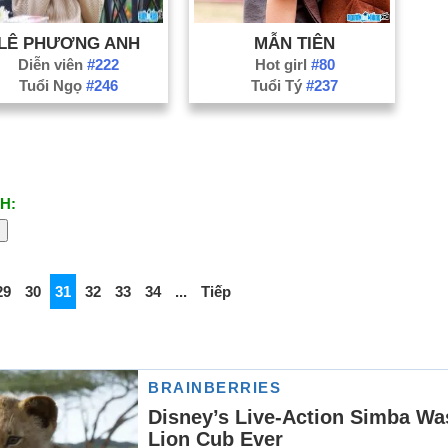
LÊ PHƯƠNG ANH
MẪN TIÊN
Diễn viên
#222
Hot girl
#80
Tuổi Ngọ
#246
Tuổi Tý
#237
H:
29
30
31
32
33
34
...
Tiếp