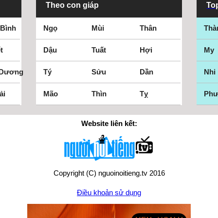
Theo con giáp
Top
 Bình
Ngọ
Mùi
Thân
Thà
t
Dậu
Tuất
Hợi
My
 Dương
Tý
Sửu
Dần
Nhi
ải
Mão
Thìn
Tỵ
Ph
Website liên kết:
Copyright (C) nguoinoitieng.tv 2016
Điều khoản sử dụng