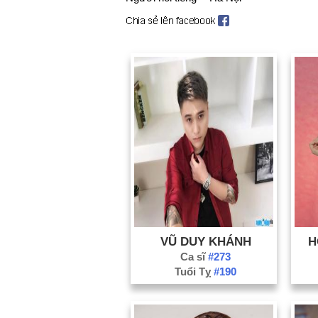
VŨ DUY KHÁNH
H
Ca sĩ
#273
Tuổi Tỵ
#190