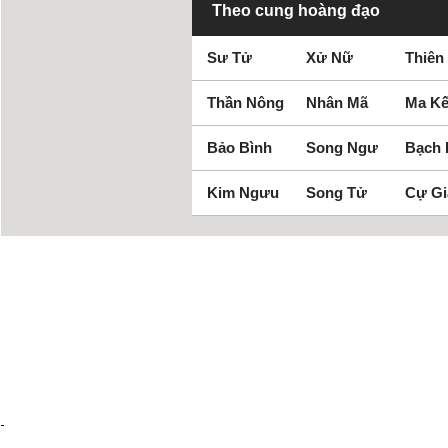
Theo cung hoàng đạo
Sư Tử
Xử Nữ
Thiên
Thần Nông
Nhân Mã
Ma Kế
Bảo Bình
Song Ngư
Bạch
Kim Ngưu
Song Tử
Cự Gi