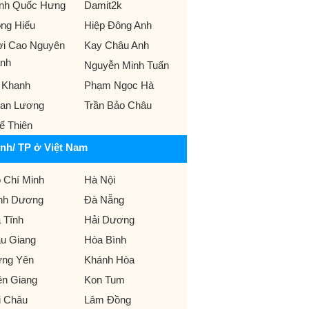
ịnh Quốc Hưng
Damit2k
ng Hiếu
Hiệp Đông Anh
ời Cao Nguyên
Kay Châu Anh
nh
Nguyễn Minh Tuấn
 Khanh
Phạm Ngọc Hà
an Lương
Trần Bảo Châu
ể Thiên
ỉnh/ TP ở Việt Nam
 Chí Minh
Hà Nội
nh Dương
Đà Nẵng
 Tĩnh
Hải Dương
u Giang
Hòa Bình
ng Yên
Khánh Hòa
ên Giang
Kon Tum
i Châu
Lâm Đồng