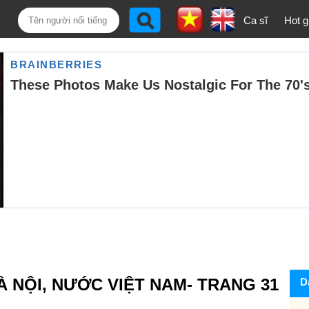
Ca sĩ
Hot gi
̀ NỘI, NƯỚC VIỆT NAM- TRANG 31
D