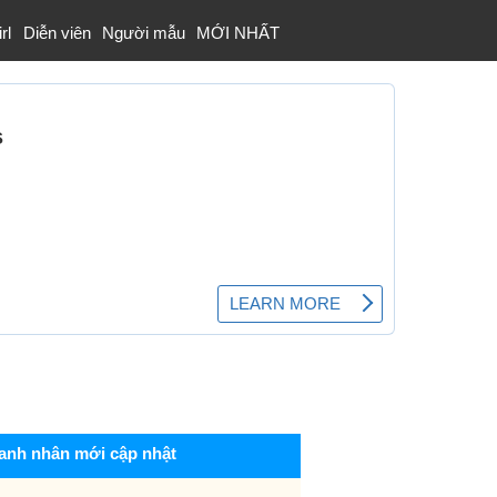
rl
Diễn viên
Người mẫu
MỚI NHẤT
anh nhân mới cập nhật