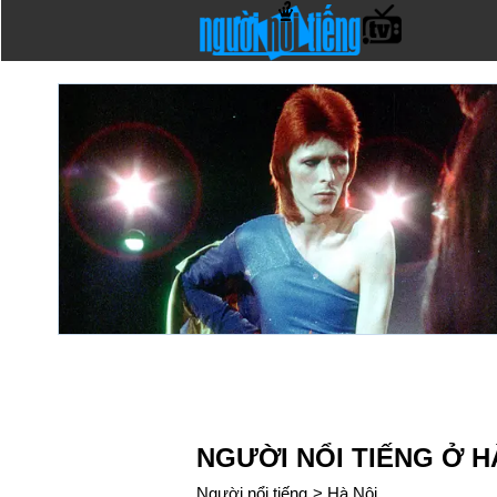
NGƯỜI NỔI TIẾNG Ở HA
Người nổi tiếng
>
Hà Nội