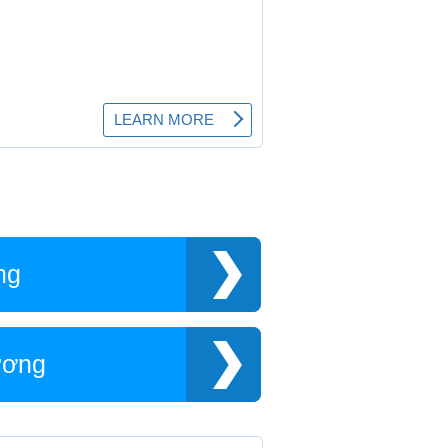
ng
ương