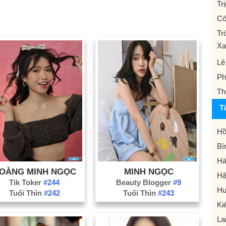
Tr
Cô
Tr
Xa
Lê
Ph
Th
T
Hồ
Bì
Hà
OÀNG MINH NGỌC
MINH NGỌC
Hậ
Tik Toker
#244
Beauty Blogger
#9
Hư
Tuổi Thìn
#242
Tuổi Thìn
#243
Ki
La