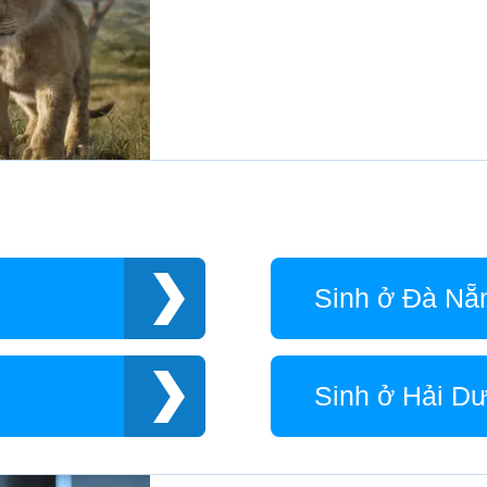
Sinh ở Đà Nẵ
Sinh ở Hải D