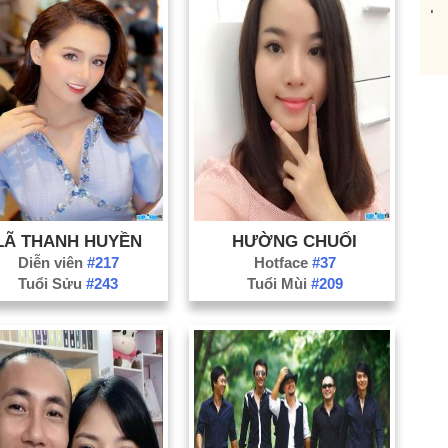
Lạ
Na
Ni
Ph
Qu
Qu
Qu
Sơ
LÃ THANH HUYỀN
HƯỜNG CHUỐI
Th
Diễn viên
#217
Hotface
#37
Th
Tuổi Sửu
#243
Tuổi Mùi
#209
Ti
Tu
Vĩ
Hả
Bà