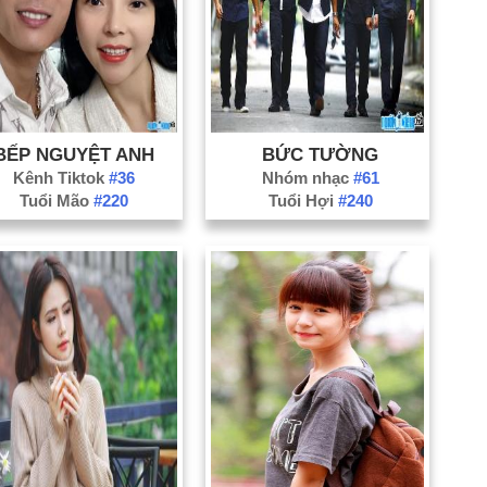
Bắ
Bạ
Bế
Bì
Cà
BẾP NGUYỆT ANH
BỨC TƯỜNG
Ca
Kênh Tiktok
#36
Nhóm nhạc
#61
Đắ
Tuổi Mão
#220
Tuổi Hợi
#240
Đồ
Gi
H
Ph