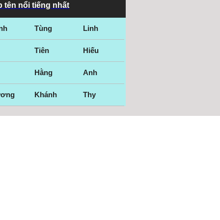
 tên nổi tiếng nhất
nh
Tùng
Linh
Tiên
Hiếu
Hằng
Anh
ương
Khánh
Thy