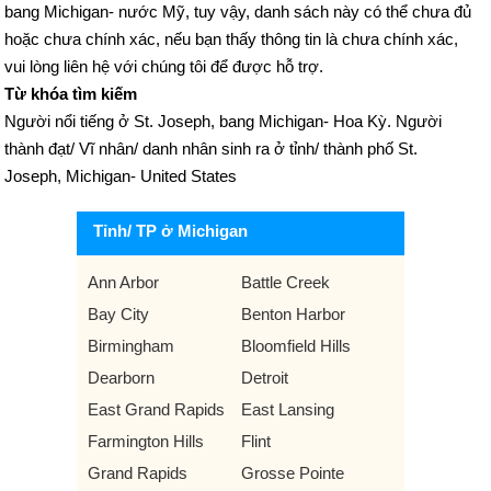
bang Michigan- nước Mỹ, tuy vậy, danh sách này có thể chưa đủ
hoặc chưa chính xác, nếu bạn thấy thông tin là chưa chính xác,
vui lòng liên hệ với chúng tôi để được hỗ trợ.
Từ khóa tìm kiếm
Người nổi tiếng ở St. Joseph, bang Michigan- Hoa Kỳ. Người
thành đạt/ Vĩ nhân/ danh nhân sinh ra ở tỉnh/ thành phố St.
Joseph, Michigan- United States
Tỉnh/ TP ở Michigan
Ann Arbor
Battle Creek
Bay City
Benton Harbor
Birmingham
Bloomfield Hills
Dearborn
Detroit
East Grand Rapids
East Lansing
Farmington Hills
Flint
Grand Rapids
Grosse Pointe