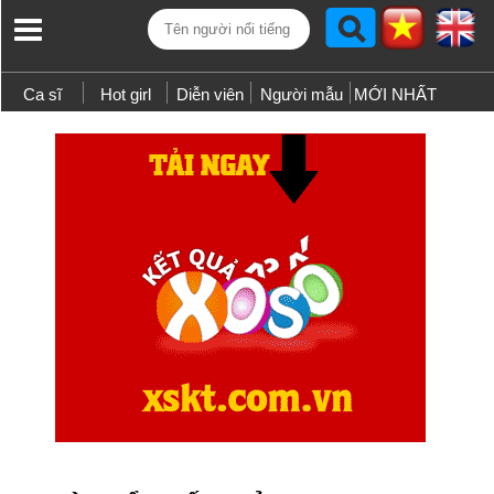
Ca sĩ
Hot girl
Diễn viên
Người mẫu
MỚI NHẤT