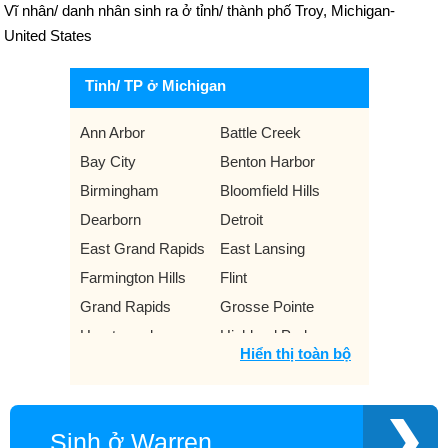
Vĩ nhân/ danh nhân sinh ra ở tỉnh/ thành phố Troy, Michigan-
United States
Tỉnh/ TP ở Michigan
Ann Arbor
Battle Creek
Bay City
Benton Harbor
Birmingham
Bloomfield Hills
Dearborn
Detroit
East Grand Rapids
East Lansing
Farmington Hills
Flint
Grand Rapids
Grosse Pointe
Hamtramck
Highland Park
Hiển thị toàn bộ
Holland
Jackson
Kalamazoo
Lansing
Livonia
Mount Clemens
Sinh ở Warren