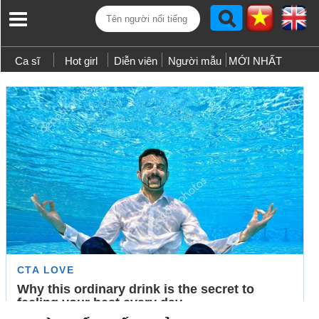
Ca sĩ
Hot girl
Diễn viên
Người mẫu
MỚI NHẤT