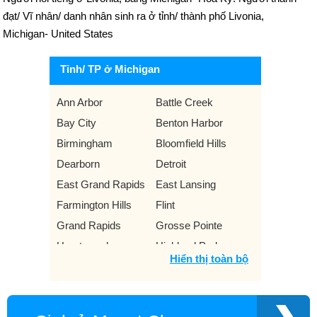
đạt/ Vĩ nhân/ danh nhân sinh ra ở tỉnh/ thành phố Livonia,
Michigan- United States
Tỉnh/ TP ở Michigan
Ann Arbor
Battle Creek
Bay City
Benton Harbor
Birmingham
Bloomfield Hills
Dearborn
Detroit
East Grand Rapids
East Lansing
Farmington Hills
Flint
Grand Rapids
Grosse Pointe
Hamtramck
Highland Park
Hiển thị toàn bộ
Holland
Jackson
Kalamazoo
Lansing
Livonia
Mount Clemens