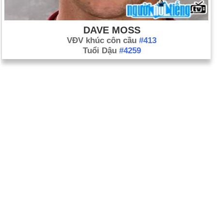
DAVE MOSS
VĐV khúc côn cầu
#413
Tuổi Dậu
#4259