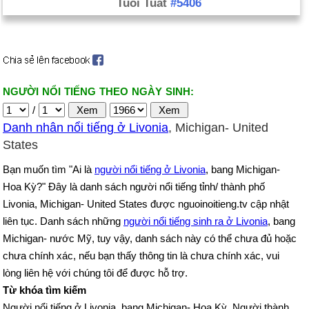
Tuổi Tuất
#5406
NGƯỜI NỔI TIẾNG THEO NGÀY SINH:
/
Danh nhân nổi tiếng ở Livonia
, Michigan- United
States
Bạn muốn tìm "Ai là
người nổi tiếng ở Livonia
, bang Michigan-
Hoa Kỳ?" Đây là danh sách người nổi tiếng tỉnh/ thành phố
Livonia, Michigan- United States được nguoinoitieng.tv cập nhật
liên tục. Danh sách những
người nổi tiếng sinh ra ở Livonia
, bang
Michigan- nước Mỹ, tuy vậy, danh sách này có thể chưa đủ hoặc
chưa chính xác, nếu bạn thấy thông tin là chưa chính xác, vui
lòng liên hệ với chúng tôi để được hỗ trợ.
Từ khóa tìm kiếm
Người nổi tiếng ở Livonia, bang Michigan- Hoa Kỳ. Người thành