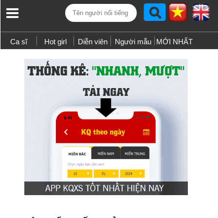
Ca sĩ
Hot girl
Diễn viên
Người mẫu
MỚI NHẤT