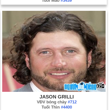
Tuổi Mão
#3439
JASON GRILLI
VĐV bóng chày
#712
Tuổi Thìn
#4400