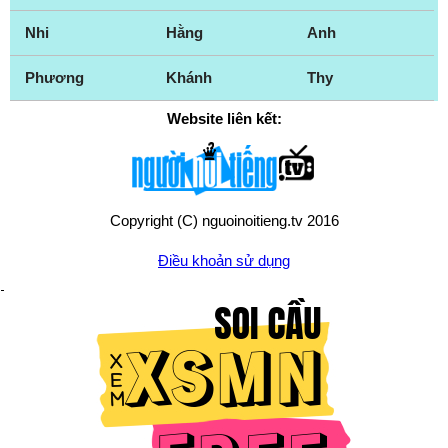
Nhi
Hằng
Anh
Phương
Khánh
Thy
Website liên kết:
Copyright (C) nguoinoitieng.tv 2016
Điều khoản sử dụng
Chính sách quyền riêng tư
Liên hệ:
mail.nguoinoitieng.tv@gmail.com