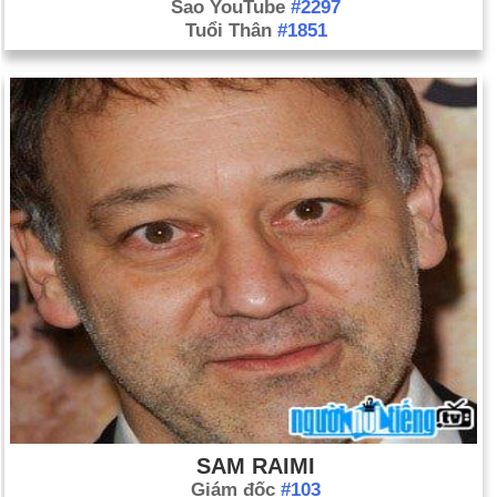
Sao YouTube
#2297
Tuổi Thân
#1851
SAM RAIMI
Giám đốc
#103