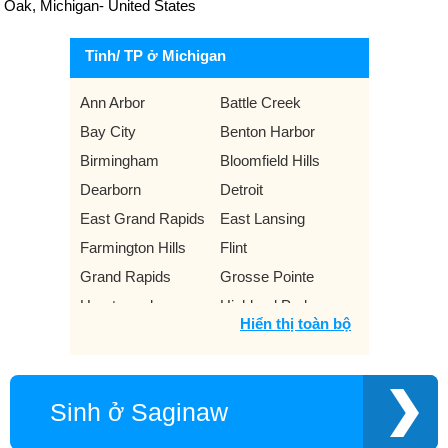
Oak, Michigan- United States
Tỉnh/ TP ở Michigan
Ann Arbor
Battle Creek
Bay City
Benton Harbor
Birmingham
Bloomfield Hills
Dearborn
Detroit
East Grand Rapids
East Lansing
Farmington Hills
Flint
Grand Rapids
Grosse Pointe
Hamtramck
Highland Park
Hiển thị toàn bộ
Holland
Jackson
Kalamazoo
Lansing
Livonia
Mount Clemens
Sinh ở Saginaw
Muskegon
Niles