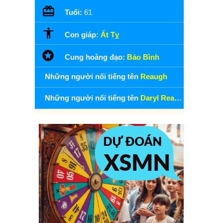
Tuổi:
61
Con giáp:
Ất Tỵ
Cung hoàng đạo:
Bảo Bình
Những người nổi tiếng tên
Reaugh
Những người nổi tiếng tên
Daryl Reaugh