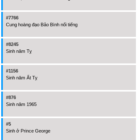
#7766
Cung hoàng đạo Bảo Bình nổi tiếng
#8245
Sinh năm Tỵ
#1156
Sinh năm Ất Tỵ
#876
Sinh năm 1965
#5
Sinh ở Prince George