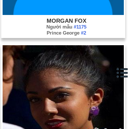
MORGAN FOX
Người mẫu
#1175
Prince George
#2