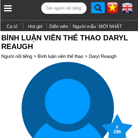
Ca sĩ
Hot girl
Diễn viên
Người mẫu
MỚI NHẤT
BÌNH LUẬN VIÊN THỂ THAO DARYL
REAUGH
Người nổi tiếng
>
Bình luận viên thể thao
>
Daryl Reaugh
#
298