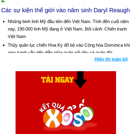
Các sự kiện thế giới vào năm sinh Daryl Reaugh
Những binh lính Mỹ đầu tiên đến Việt Nam. Tính đến cuối năm
nay, 190.000 lính Mỹ đang ở Việt Nam. Bối cảnh: Chiến tranh
Việt Nam
Thủy quân lục chiến Hoa Kỳ đổ bộ vào Cộng hòa Dominica khi
giao tranh vẫn tiếp diễn giữa quân nổi dậy và quân đội
Hiển thị toàn bộ
Dominica (ngày 28 tháng 4).
Pháp rút hạm đội Đại Tây Dương khỏi NATO.
Rhodesia đơn phương tuyên bố độc lập khỏi Anh (ngày 11
tháng 11).
Ngày sinh Daryl Reaugh (13-2) trong lịch sử
Ngày 13-2 năm 1866:
Băng nhóm bao gồm Jesse James và
Cole Younger đã thực hiện vụ cướp ngân hàng đầu tiên của họ
ở Liberty, Mo.
Ngày 13-2 năm 1867:
Bản điệu van Blue Danube của Johann