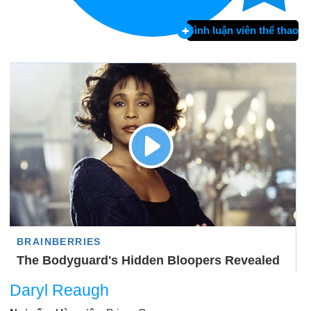
Bình luận viên thể thao
Daryl Reaugh