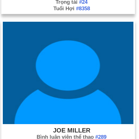
Trọng tài
#24
Tuổi Hợi
#8358
JOE MILLER
Bình luận viên thể thao
#289