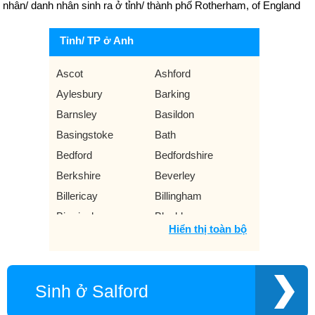
nhân/ danh nhân sinh ra ở tỉnh/ thành phố Rotherham, of England
Tỉnh/ TP ở Anh
Ascot
Ashford
Aylesbury
Barking
Barnsley
Basildon
Basingstoke
Bath
Bedford
Bedfordshire
Berkshire
Beverley
Billericay
Billingham
Birmingham
Blackburn
Hiển thị toàn bộ
Blackpool
Bolton
Bournemouth
Bradford
Brentwood
Brighton
Sinh ở Salford
Bristol
Bromley