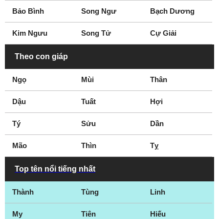
Frimley
Fulham
Bảo Bình
Song Ngư
Bạch Dương
Gateshead
Gloucester
Kim Ngưu
Song Tử
Cự Giải
Gloucestershire
Grantham
Gravesend
Great Yarmouth
Theo con giáp
Greenwich
Grimsby
Ngọ
Mùi
Thân
Guildford
Halifax
Hampshire
Hampstead
Dậu
Tuất
Hợi
Harlow
Hartlepool
Tý
Hastings
Sửu
Hereford
Dần
Hertfordshire
Hillingdon
Mão
Thìn
Tỵ
Hitchin
Huddersfield
Ipswich
Islington
Top tên nổi tiếng nhất
Keighley
Kent
Thành
Tùng
Linh
Kettering
Kingston
Kingston upon Hull
Kingston upon
My
Tiên
Hiếu