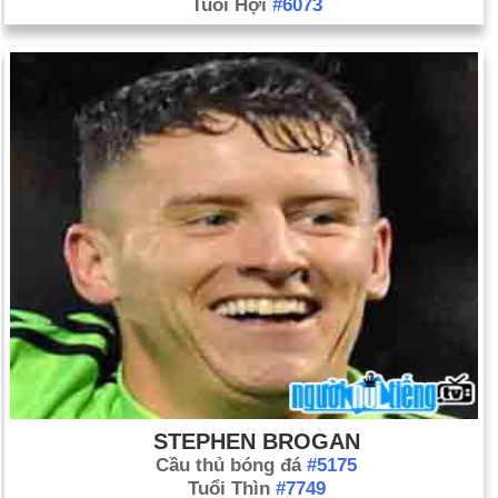
Tuổi Hợi
#6073
STEPHEN BROGAN
Cầu thủ bóng đá
#5175
Tuổi Thìn
#7749