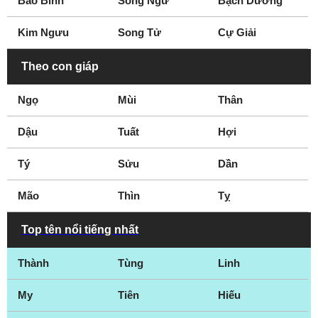
Bảo Bình
Song Ngư
Bạch Dương
Gateshead
Gloucester
Kim Ngưu
Song Tử
Cự Giải
Gloucestershire
Grantham
Gravesend
Great Yarmouth
Theo con giáp
Greenwich
Grimsby
Ngọ
Mùi
Thân
Guildford
Halifax
Hampshire
Hampstead
Dậu
Tuất
Hợi
Harlow
Hartlepool
Tý
Hastings
Sửu
Hereford
Dần
Hertfordshire
Hillingdon
Mão
Thìn
Tỵ
Hitchin
Huddersfield
Ipswich
Islington
Top tên nổi tiếng nhất
Keighley
Kent
Thành
Tùng
Linh
Kettering
Kingston
Kingston upon Hull
Kingston upon
My
Tiên
Hiếu
Thames