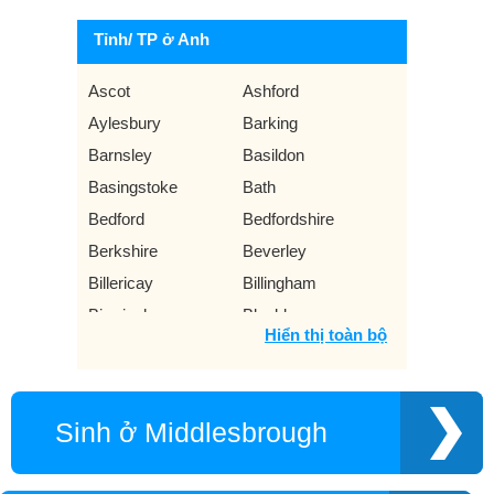
Tỉnh/ TP ở Anh
Ascot
Ashford
Aylesbury
Barking
Barnsley
Basildon
Basingstoke
Bath
Bedford
Bedfordshire
Berkshire
Beverley
Billericay
Billingham
Birmingham
Blackburn
Hiển thị toàn bộ
Blackpool
Bolton
Bournemouth
Bradford
Brentwood
Brighton
Sinh ở Middlesbrough
Bristol
Bromley
Buckinghamshire
Burnley