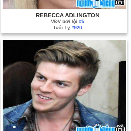
REBECCA ADLINGTON
VĐV bơi lội
#5
Tuổi Tỵ
#920