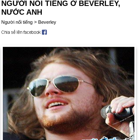
NGƯỜI NỔI TIẾNG Ở BEVERLEY,
NƯỚC ANH
Người nổi tiếng
>
Beverley