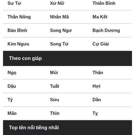
Sư Tử
Xử Nữ
Thiên Bình
Easington
East Anglia
Epsom
Essex
Thần Nông
Nhân Mã
Ma Kết
Exeter
Farnworth
Frimley
Fulham
Bảo Bình
Song Ngư
Bạch Dương
Gateshead
Gloucester
Kim Ngưu
Song Tử
Cự Giải
Gloucestershire
Grantham
Gravesend
Great Yarmouth
Theo con giáp
Greenwich
Grimsby
Ngọ
Mùi
Thân
Guildford
Halifax
Hampshire
Hampstead
Dậu
Tuất
Hợi
Harlow
Hartlepool
Tý
Hastings
Sửu
Hereford
Dần
Hertfordshire
Hillingdon
Mão
Thìn
Tỵ
Hitchin
Huddersfield
Ipswich
Islington
Top tên nổi tiếng nhất
Keighley
Kent