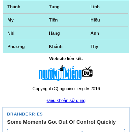
Thành
Tùng
Linh
Kettering
Kingston
Kingston upon Hull
Kingston upon
My
Tiên
Hiếu
Thames
Kirkby
Lancashire
Nhi
Hằng
Anh
Leeds
Leicester
Phương
Khánh
Thy
Lincolnshire
Liverpool
London
Luân Đôn
Website liên kết:
Luton
Manchester
Mansfield
Middlesbrough
New Jersey
Newcastle
Copyright (C) nguoinoitieng.tv 2016
Newcastle upon
Newham
Tyne
Điều khoản sử dụng
Northampton
Northumberland
Norwich
Nottingham
Nottinghamshire
Old Catton
Oldham
Chính sách quyền riêng tư