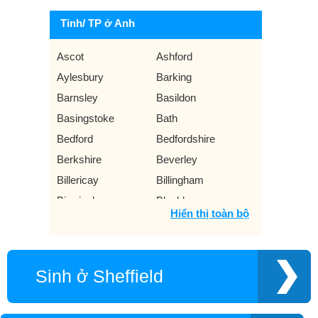
Tỉnh/ TP ở Anh
Ascot
Ashford
Aylesbury
Barking
Barnsley
Basildon
Basingstoke
Bath
Bedford
Bedfordshire
Berkshire
Beverley
Billericay
Billingham
Birmingham
Blackburn
Hiển thị toàn bộ
Blackpool
Bolton
Bournemouth
Bradford
Brentwood
Brighton
Sinh ở Sheffield
Bristol
Bromley
Buckinghamshire
Burnley