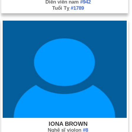
Diễn viên nam
#942
Tuổi Tỵ
#1789
IONA BROWN
Nghệ sĩ violon
#8