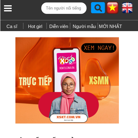
Ca sĩ
Hot girl
Diễn viên
Người mẫu
MỚI NHẤT