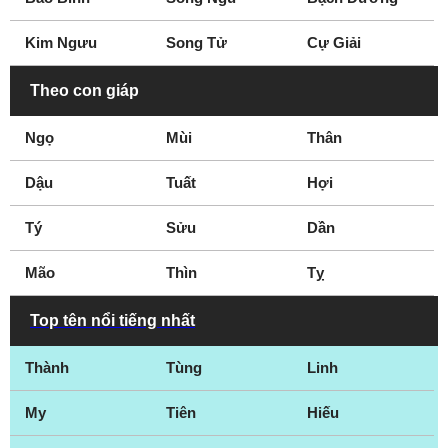
Gateshead
Gloucester
Kim Ngưu
Song Tử
Cự Giải
Gloucestershire
Grantham
Gravesend
Great Yarmouth
Theo con giáp
Greenwich
Grimsby
Ngọ
Mùi
Thân
Guildford
Halifax
Hampshire
Hampstead
Dậu
Tuất
Hợi
Harlow
Hartlepool
Tý
Hastings
Sửu
Hereford
Dần
Hertfordshire
Hillingdon
Mão
Thìn
Tỵ
Hitchin
Huddersfield
Ipswich
Islington
Top tên nổi tiếng nhất
Keighley
Kent
Thành
Tùng
Linh
Kettering
Kingston
Kingston upon Hull
Kingston upon
My
Tiên
Hiếu
Thames