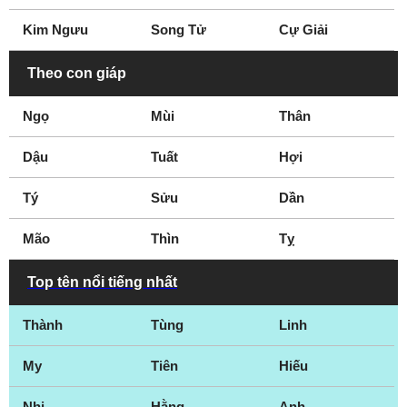
Gateshead
Gloucester
Kim Ngưu
Song Tử
Cự Giải
Gloucestershire
Grantham
Gravesend
Great Yarmouth
Theo con giáp
Greenwich
Grimsby
Ngọ
Mùi
Thân
Guildford
Halifax
Hampshire
Hampstead
Dậu
Tuất
Hợi
Harlow
Hartlepool
Tý
Hastings
Sửu
Hereford
Dần
Hertfordshire
Hillingdon
Mão
Thìn
Tỵ
Hitchin
Huddersfield
Ipswich
Islington
Top tên nổi tiếng nhất
Keighley
Kent
Thành
Tùng
Linh
Kettering
Kingston
Kingston upon Hull
Kingston upon
My
Tiên
Hiếu
Thames
Kirkby
Lancashire
Nhi
Hằng
Anh