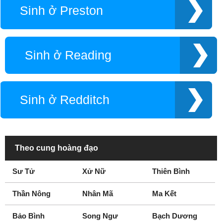
Sinh ở Preston
Cambridgeshire
Canterbury
Chatham
Chelmsford
Cheltenham
Cheshire
Sinh ở Reading
Chester
Chesterfield
Clifton
Colchester
Consett
Cornwall
Sinh ở Redditch
Coventry
Croydon
Dagenham
Dartford
Derby
Derbyshire
Doncaster
Dronfield
Theo cung hoàng đạo
Dudley
Durham
Sư Tử
Xử Nữ
Thiên Bình
Easington
East Anglia
Epsom
Essex
Thần Nông
Nhân Mã
Ma Kết
Exeter
Farnworth
Frimley
Fulham
Bảo Bình
Song Ngư
Bạch Dương