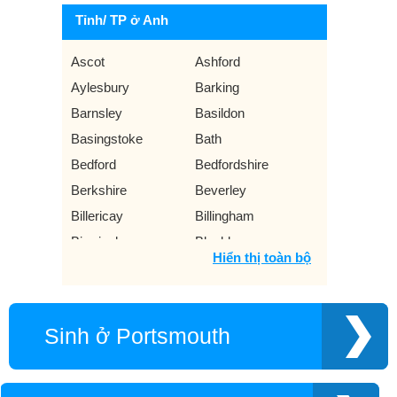
Tỉnh/ TP ở Anh
Ascot
Ashford
Aylesbury
Barking
Barnsley
Basildon
Basingstoke
Bath
Bedford
Bedfordshire
Berkshire
Beverley
Billericay
Billingham
Birmingham
Blackburn
Hiển thị toàn bộ
Blackpool
Bolton
Bournemouth
Bradford
Brentwood
Brighton
Sinh ở Portsmouth
Bristol
Bromley
Buckinghamshire
Burnley
Bury
Cambridge