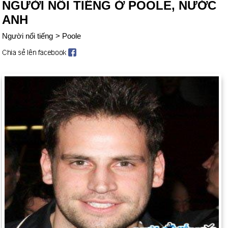
NGƯỜI NỔI TIẾNG Ở POOLE, NƯỚC
ANH
Người nổi tiếng
>
Poole