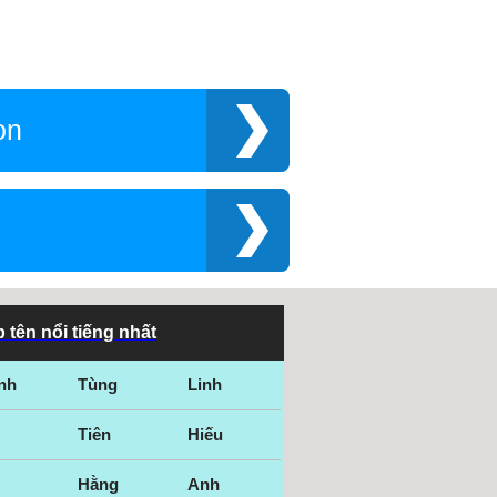
les
Wallsend
rrington
Washington
tford
Welwyn Garden City
on
st Bromwich
West Kensington
st Yorkshire
Westminster
ymouth
Whiston
gan
Wiltshire
nchester
Windsor
king
Wokingham
lverhampton
Worthing
 tên nổi tiếng nhất
otham
Yorkshire
nh
Tùng
Linh
Tiên
Hiếu
Hằng
Anh