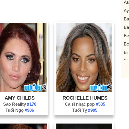
As
Ay
Ba
Ba
Be
Be
Bil
Bi
Bl
Bo
Br
Bri
AMY CHILDS
ROCHELLE HUMES
Bu
Sao Reality
#170
Ca sĩ nhạc pop
#535
Tuổi Ngọ
#906
Tuổi Tỵ
#905
Bu
Ca
Ch