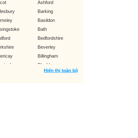
cot
Ashford
lesbury
Barking
rnsley
Basildon
singstoke
Bath
dford
Bedfordshire
rkshire
Beverley
lericay
Billingham
rmingham
Blackburn
Hiển thị toàn bộ
ackpool
Bolton
urnemouth
Bradford
entwood
Brighton
stol
Bromley
ckinghamshire
Burnley
ry
Cambridge
mbridgeshire
Canterbury
atham
Chelmsford