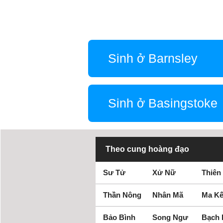
Sinh ở Barnsley
Sinh ở Basingstoke
Theo cung hoàng đạo
Sư Tử
Xử Nữ
Thiên
Thần Nông
Nhân Mã
Ma Kế
Bảo Bình
Song Ngư
Bạch