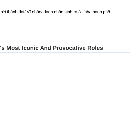
Ro
Ro
ời thành đạt/ Vĩ nhân/ danh nhân sinh ra ở tỉnh/ thành phố
Sa
Sh
Sol
So
So
St
St
St
St
St
Su
Su
Sw
To