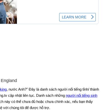
Lo
Lu
Ma
Ne
Ne
Ty
No
No
Ol
Ox
Pe
f England
Pl
rking
, nước Anh?" Đây là danh sách người nổi tiếng tỉnh/ thành
Po
ng.tv cập nhật liên tục. Danh sách những
người nổi tiếng sinh
Re
ách này có thể chưa đủ hoặc chưa chính xác, nếu bạn thấy
Ri
 hệ với chúng tôi để được hỗ trợ.