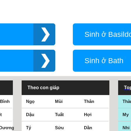
Wa
Wa
Wa
Sinh ở Basild
We
We
We
Wi
Sinh ở Bath
Wi
Wo
Wo
Theo con giáp
Top
Wr
 Bình
Ngọ
Mùi
Thân
Thà
t
Dậu
Tuất
Hợi
My
 Dương
Tý
Sửu
Dần
Nhi