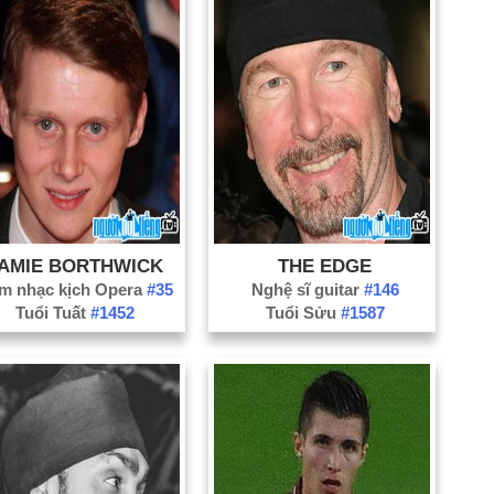
Ch
Ch
Cli
Co
Co
Da
De
Do
AMIE BORTHWICK
THE EDGE
Du
m nhạc kịch Opera
#35
Nghệ sĩ guitar
#146
Tuổi Tuất
#1452
Tuổi Sửu
#1587
Ea
E
Ex
Fr
Ga
Gl