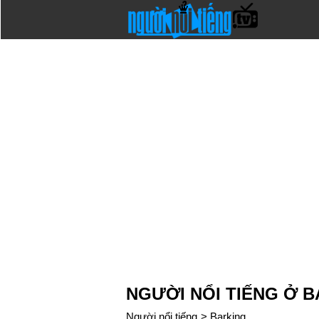
NGƯỜI NỔI TIẾNG Ở 
Người nổi tiếng
>
Barking