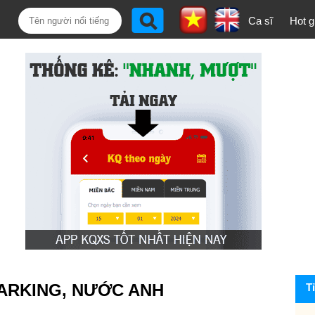
Ca sĩ
Hot gi
BARKING, NƯỚC ANH
T