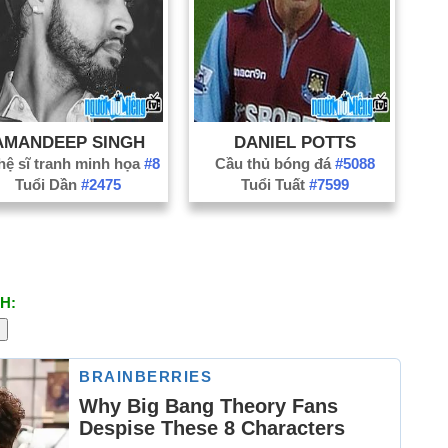
Gr
Gr
Gu
Ha
Ha
AMANDEEP SINGH
DANIEL POTTS
Ha
ệ sĩ tranh minh họa
#8
Cầu thủ bóng đá
#5088
Tuổi Dần
#2475
Tuổi Tuất
#7599
He
Hi
Ip
Ke
Ke
H:
Ki
Ki
Le
Li