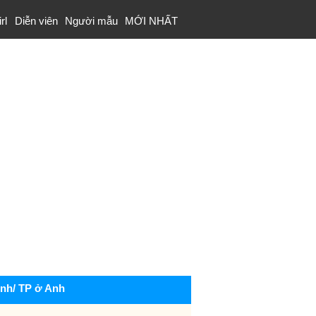
rl
Diễn viên
Người mẫu
MỚI NHẤT
ỉnh/ TP ở Anh