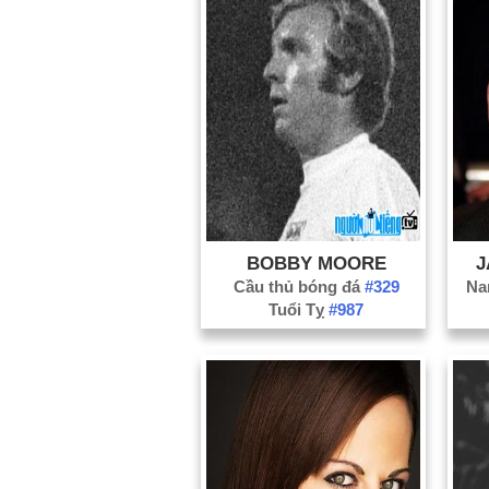
BOBBY MOORE
J
Cầu thủ bóng đá
#329
Na
Tuổi Tỵ
#987