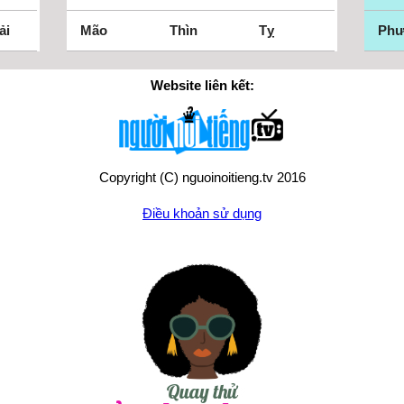
ải
Mão
Thìn
Tỵ
Ph
Website liên kết:
Copyright (C) nguoinoitieng.tv 2016
Điều khoản sử dụng
Chính sách quyền riêng tư
Liên hệ:
mail.nguoinoitieng.tv@gmail.com