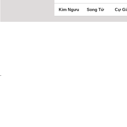
Kim Ngưu
Song Tử
Cự Gi