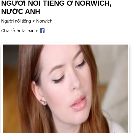
NGƯỜI NỔI TIẾNG Ở NORWICH,
NƯỚC ANH
Người nổi tiếng
>
Norwich