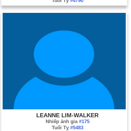
Tuổi Tý
#4790
LEANNE LIM-WALKER
Nhiếp ảnh gia
#175
Tuổi Tỵ
#5483