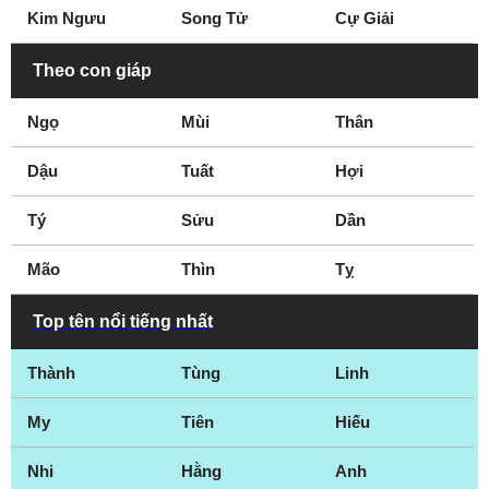
Kim Ngưu
Song Tử
Cự Giải
Gloucestershire
Grantham
Gravesend
Great Yarmouth
Theo con giáp
Greenwich
Grimsby
Ngọ
Mùi
Thân
Guildford
Halifax
Hampshire
Hampstead
Dậu
Tuất
Hợi
Harlow
Hartlepool
Tý
Hastings
Sửu
Hereford
Dần
Hertfordshire
Hillingdon
Mão
Thìn
Tỵ
Hitchin
Huddersfield
Ipswich
Islington
Top tên nổi tiếng nhất
Keighley
Kent
Thành
Tùng
Linh
Kettering
Kingston
Kingston upon Hull
Kingston upon
My
Tiên
Hiếu
Thames
Kirkby
Lancashire
Nhi
Hằng
Anh