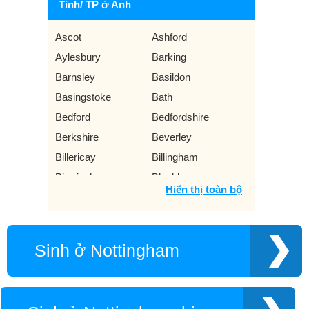
Tỉnh/ TP ở Anh
Ascot
Ashford
Aylesbury
Barking
Barnsley
Basildon
Basingstoke
Bath
Bedford
Bedfordshire
Berkshire
Beverley
Billericay
Billingham
Birmingham
Blackburn
Hiển thị toàn bộ
Blackpool
Bolton
Bournemouth
Bradford
Brentwood
Brighton
Sinh ở Nottingham
Bristol
Bromley
Buckinghamshire
Burnley
Bury
Cambridge