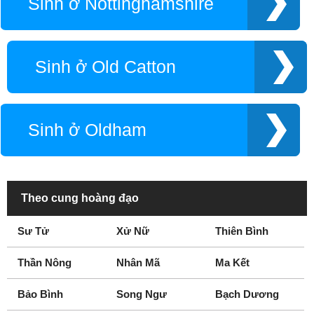
Sinh ở Nottinghamshire
Cambridgeshire
Canterbury
Chatham
Chelmsford
Cheltenham
Cheshire
Sinh ở Old Catton
Chester
Chesterfield
Clifton
Colchester
Consett
Cornwall
Sinh ở Oldham
Coventry
Croydon
Dagenham
Dartford
Derby
Derbyshire
Doncaster
Dronfield
Theo cung hoàng đạo
Dudley
Durham
Sư Tử
Xử Nữ
Thiên Bình
Easington
East Anglia
Epsom
Essex
Thần Nông
Nhân Mã
Ma Kết
Exeter
Farnworth
Frimley
Fulham
Bảo Bình
Song Ngư
Bạch Dương
Gateshead
Gloucester