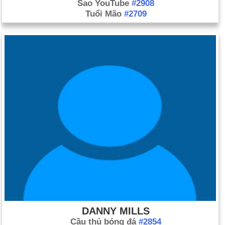
Sao YouTube
#2908
Tuổi Mão
#2709
DANNY MILLS
Cầu thủ bóng đá
#2854