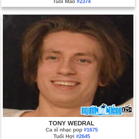
Tuổi Mão
#2374
TONY WEDRAL
Ca sĩ nhạc pop
#1675
Tuổi Hợi
#2645