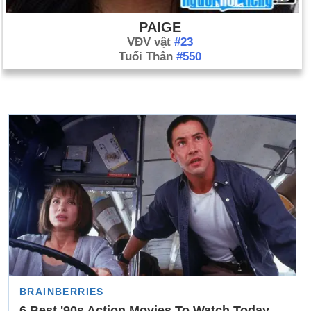
PAIGE
VĐV vật
#23
Tuổi Thân
#550