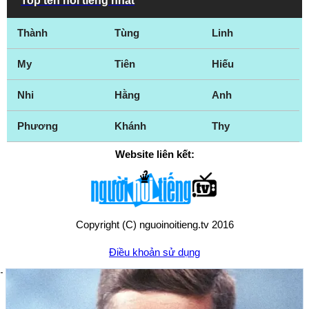
Top tên nổi tiếng nhất
Keighley
Kent
Thành
Tùng
Linh
Kettering
Kingston
Kingston upon Hull
Kingston upon
My
Tiên
Hiếu
Thames
Kirkby
Lancashire
Nhi
Hằng
Anh
Leeds
Leicester
Phương
Khánh
Thy
Lincolnshire
Liverpool
London
Luân Đôn
Website liên kết:
Luton
Manchester
Mansfield
Middlesbrough
New Jersey
Newcastle
Copyright (C) nguoinoitieng.tv 2016
Newcastle upon
Newham
Tyne
Điều khoản sử dụng
Northampton
Northumberland
Norwich
Nottingham
Nottinghamshire