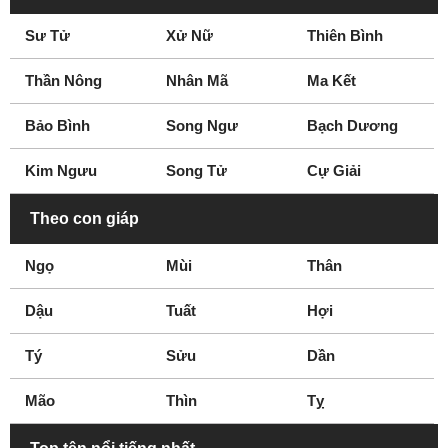
Dudley
Durham
Sư Tử
Xử Nữ
Thiên Bình
Easington
East Anglia
Epsom
Essex
Thần Nông
Nhân Mã
Ma Kết
Exeter
Farnworth
Frimley
Fulham
Bảo Bình
Song Ngư
Bạch Dương
Gateshead
Gloucester
Kim Ngưu
Song Tử
Cự Giải
Gloucestershire
Grantham
Gravesend
Great Yarmouth
Theo con giáp
Greenwich
Grimsby
Ngọ
Mùi
Thân
Guildford
Halifax
Hampshire
Hampstead
Dậu
Tuất
Hợi
Harlow
Hartlepool
Tý
Hastings
Sửu
Hereford
Dần
Hertfordshire
Hillingdon
Mão
Thìn
Tỵ
Hitchin
Huddersfield
Ipswich
Islington