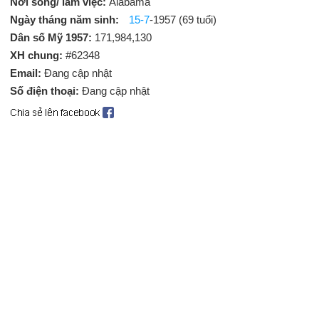
Nơi sống/ làm việc:
Alabama
Ngày tháng năm sinh:
15-7
-1957 (69 tuổi)
Dân số Mỹ 1957:
171,984,130
XH chung:
#62348
Email:
Đang cập nhật
Số điện thoại:
Đang cập nhật