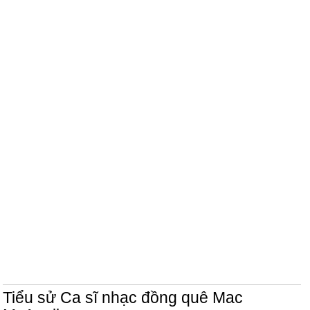
Tiểu sử Ca sĩ nhạc đồng quê Mac