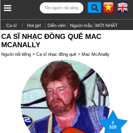
Ca sĩ
Hot girl
Diễn viên
Người mẫu
MỚI NHẤT
CA SĨ NHẠC ĐỒNG QUÊ MAC
MCANALLY
Người nổi tiếng
>
Ca sĩ nhạc đồng quê
>
Mac McAnally
#
528