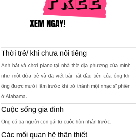
Thời trẻ/ khi chưa nổi tiếng
Anh hát và chơi piano tại nhà thờ địa phương của mình
như một đứa trẻ và đã viết bài hát đầu tiên của ông khi
ông được mười lăm trước khi trở thành một nhạc sĩ phiên
ở Alabama.
Cuộc sống gia đình
Ông có ba người con gái từ cuộc hôn nhân trước.
Các mối quan hệ thân thiết