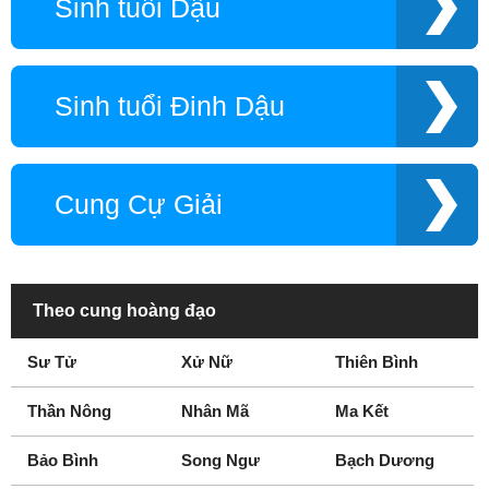
Sinh tuổi Dậu
Sinh tuổi Đinh Dậu
Cung Cự Giải
Theo cung hoàng đạo
Sư Tử
Xử Nữ
Thiên Bình
Thần Nông
Nhân Mã
Ma Kết
Bảo Bình
Song Ngư
Bạch Dương