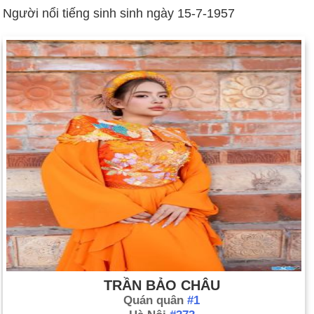
Người nổi tiếng sinh sinh ngày 15-7-1957
TRẦN BẢO CHÂU
Quán quân
#1