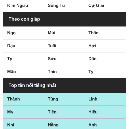
Kim Ngưu
Song Tử
Cự Giải
Theo con giáp
Ngọ
Mùi
Thân
Dậu
Tuất
Hợi
Tý
Sửu
Dần
Mão
Thìn
Tỵ
Top tên nổi tiếng nhất
Thành
Tùng
Linh
My
Tiên
Hiếu
Nhi
Hằng
Anh