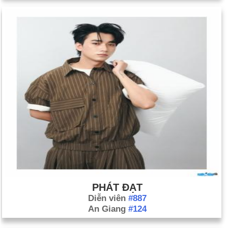
PHÁT ĐẠT
Diễn viên
#887
An Giang
#124