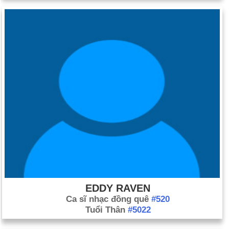
EDDY RAVEN
Ca sĩ nhạc đồng quê
#520
Tuổi Thân
#5022