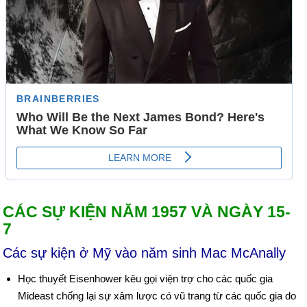
CÁC SỰ KIỆN NĂM 1957 VÀ NGÀY 15-
7
Các sự kiện ở Mỹ vào năm sinh Mac McAnally
Học thuyết Eisenhower kêu gọi viện trợ cho các quốc gia
Mideast chống lại sự xâm lược có vũ trang từ các quốc gia do