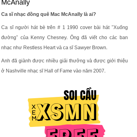
McAnally
Ca sĩ nhạc đồng quê Mac McAnally là ai?
Ca sĩ người hát bè trên # 1 1990 cover bài hát "Xuống
đường" của Kenny Chesney. Ông đã viết cho các ban
nhạc như Restless Heart và ca sĩ Sawyer Brown.
Anh đã giành được nhiều giải thưởng và được giới thiệu
ở Nashville nhạc sĩ Hall of Fame vào năm 2007.