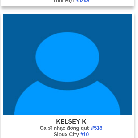
Tuổi Hợi
#5248
KELSEY K
Ca sĩ nhạc đồng quê
#518
Sioux City
#10