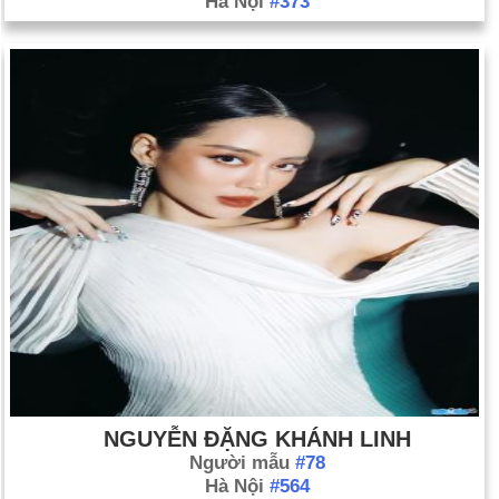
Hà Nội
#373
NGUYỄN ĐẶNG KHÁNH LINH
Người mẫu
#78
Hà Nội
#564