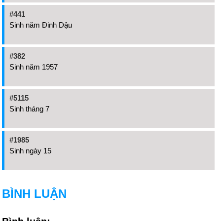
#441
Sinh năm Đinh Dậu
#382
Sinh năm 1957
#5115
Sinh tháng 7
#1985
Sinh ngày 15
BÌNH LUẬN