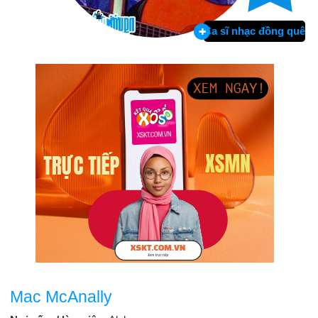
Ca sĩ nhạc đồng quê
Mac McAnally