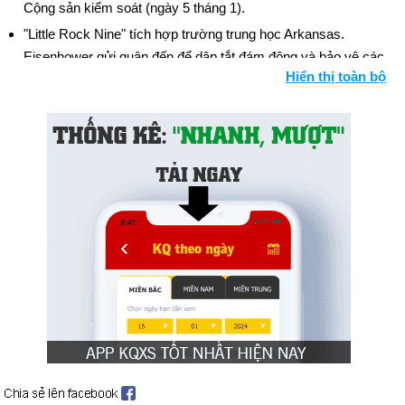
Cộng sản kiểm soát (ngày 5 tháng 1).
"Little Rock Nine" tích hợp trường trung học Arkansas.
Eisenhower gửi quân đến để dập tắt đám đông và bảo vệ các
Hiển thị toàn bộ
sinh viên sau khi Thống đốc Orval Faubus bất chấp lệnh liên
bang (ngày 24 tháng 9).
Ngày sinh Mac McAnally (15-7) trong lịch sử
Ngày 15-7 năm 1869:
Bơ thực vật đã được cấp bằng sáng
chế tại Pháp bởi Hippolyte Mege Mouries.
Ngày 15-7 năm 1870:
Georgia trở thành quốc gia cuối cùng
trong số các Quốc gia thuộc Liên minh miền Nam được gia
nhập Liên minh.
Ngày 15-7 năm 1918:
Trận chiến Marne lần thứ hai bắt đầu
trong Thế chiến thứ nhất.
Ngày 15-7 năm 1940:
Người đàn ông cao nhất thế giới (8 feet,
11,1 inch), Robert Wadlow, đã qua đời.
Ngày 15-7 năm 1948:
John J. Pershing, người lãnh đạo trong