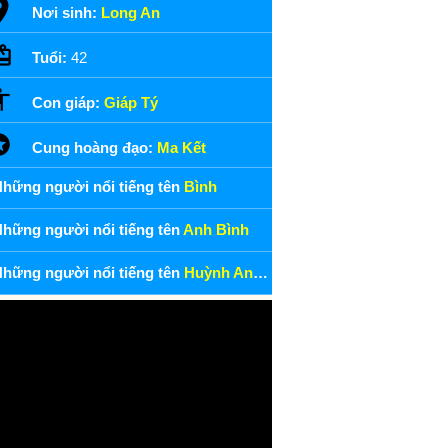
Nơi sinh:
Long An
Tuổi:
42
Con giáp:
Giáp Tý
Cung hoàng đạo:
Ma Kết
hững người nổi tiếng tên
Bình
hững người nổi tiếng tên
Anh Bình
hững người nổi tiếng tên
Huỳnh Anh Bình