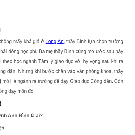
g
h không mấy khá giả ở
Long An
, thầy Bình lựa chọn trường
hải đóng học phí. Ba mẹ thầy Bình cũng mơ ước sau này
hi theo học ngành Tâm lý giáo dục với hy vọng sau khi ra
ng dân. Nhưng khi bước chân vào văn phòng khoa, thầy
trị mới là ngành ra trường để dạy Giáo dục Công dân. Còn
hông dạy môn đó.
t
ỳnh Anh Bình là ai?
t!