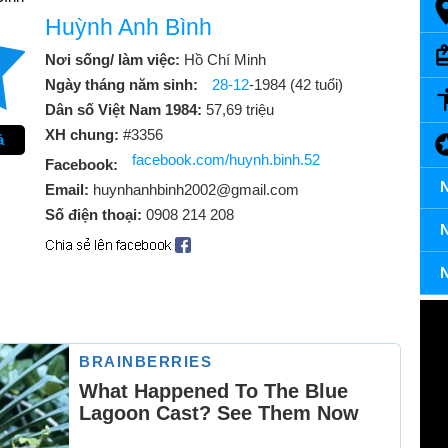
Huỳnh Anh Bình
Nơi sống/ làm việc:
Hồ Chí Minh
Ngày tháng năm sinh:
28-12
-1984 (42 tuổi)
Dân số Việt Nam 1984:
57,69 triệu
XH chung:
#3356
ả
facebook.com/huynh.binh.52
Facebook:
N
Email:
huynhanhbinh2002@gmail.com
Số điện thoại:
0908 214 208
N
N