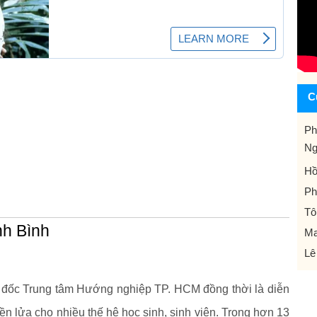
C
Ph
Ng
Hồ
Ph
Tô
nh Bình
Ma
Lê
m đốc Trung tâm Hướng nghiệp TP. HCM đồng thời là diễn
n lửa cho nhiều thế hệ hoc sinh, sinh viên. Trong hơn 13