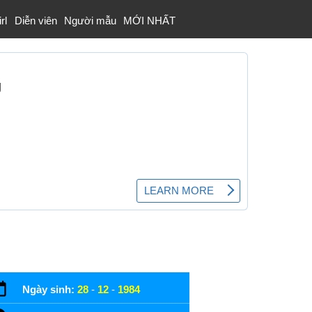
rl
Diễn viên
Người mẫu
MỚI NHẤT
Ngày sinh:
28
-
12
-
1984