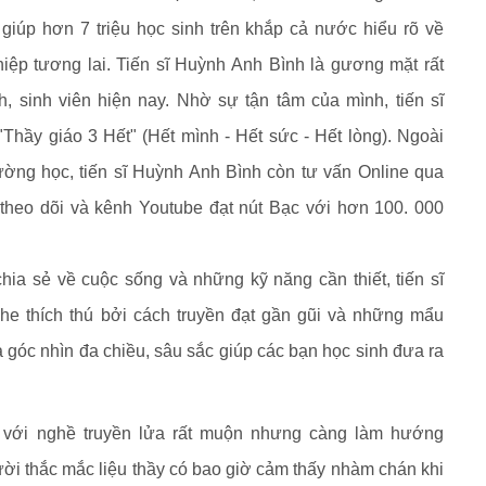
giúp hơn 7 triệu học sinh trên khắp cả nước hiểu rõ về
ệp tương lai. Tiến sĩ Huỳnh Anh Bình là gương mặt rất
h, sinh viên hiện nay. Nhờ sự tận tâm của mình, tiến sĩ
Thầy giáo 3 Hết" (Hết mình - Hết sức - Hết lòng). Ngoài
rường học, tiến sĩ Huỳnh Anh Bình còn tư vấn Online qua
heo dõi và kênh Youtube đạt nút Bạc với hơn 100. 000
ia sẻ về cuộc sống và những kỹ năng cần thiết, tiến sĩ
e thích thú bởi cách truyền đạt gần gũi và những mẩu
 góc nhìn đa chiều, sâu sắc giúp các bạn học sinh đưa ra
 với nghề truyền lửa rất muộn nhưng càng làm hướng
ời thắc mắc liệu thầy có bao giờ cảm thấy nhàm chán khi