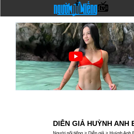
DIỄN GIẢ HUỲNH ANH 
Người nổi tiếng
>
Diễn giả
>
Huỳnh Anh 