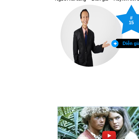
#
15
Diễn gi