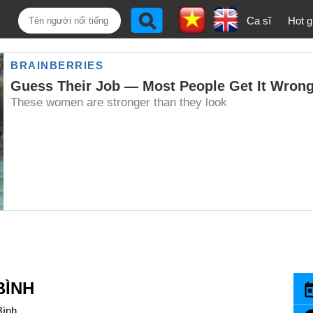
Ca sĩ
Hot gi
BÌNH
Bình