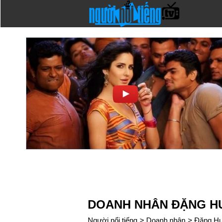
DOANH NHÂN ĐẶNG H
Người nổi tiếng
>
Doanh nhân
>
Đặng H