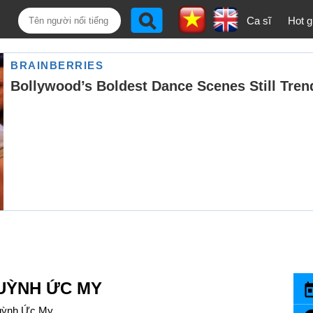
Ca sĩ
Hot gi
UỲNH ỨC MY
uỳnh Ức My