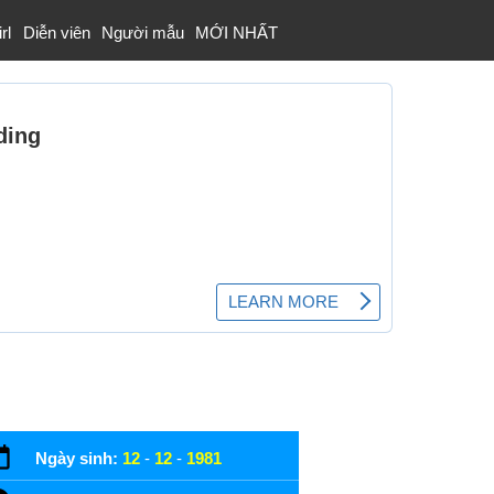
rl
Diễn viên
Người mẫu
MỚI NHẤT
Ngày sinh:
12
-
12
-
1981