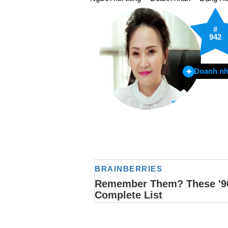
#
942
Doanh n