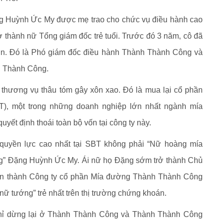
ng Huỳnh Ức My được mẹ trao cho chức vụ điều hành cao
 thành nữ Tổng giám đốc trẻ tuổi. Trước đó 3 năm, cô đã
hơn. Đó là Phó giám đốc điều hành Thành Thành Công và
h Thành Công.
thương vụ thâu tóm gây xôn xao. Đó là mua lại cổ phần
T), một trong những doanh nghiệp lớn nhất ngành mía
ết định thoái toàn bộ vốn tại công ty này.
 quyền lực cao nhất tại SBT không phải “Nữ hoàng mía
ng” Đặng Huỳnh Ức My. Ái nữ họ Đặng sớm trở thành Chủ
 tên thành Công ty cổ phần Mía đường Thành Thành Công
“nữ tướng” trẻ nhất trên thị trường chứng khoán.
ỉ dừng lại ở Thành Thành Công và Thành Thành Công