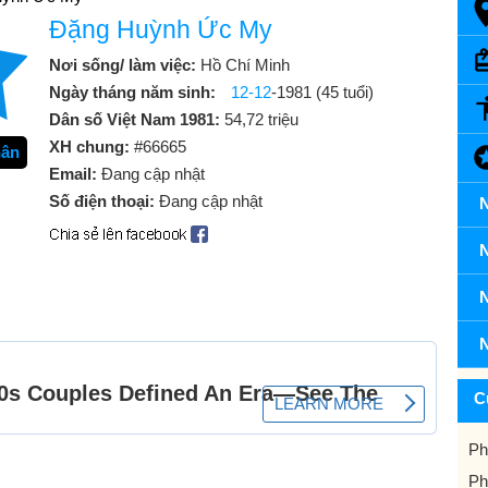
Đặng Huỳnh Ức My
Nơi sống/ làm việc:
Hồ Chí Minh
Ngày tháng năm sinh:
12-12
-1981 (45 tuổi)
Dân số Việt Nam 1981:
54,72 triệu
XH chung:
#66665
hân
Email:
Đang cập nhật
Số điện thoại:
Đang cập nhật
N
N
N
N
C
Ph
Ph