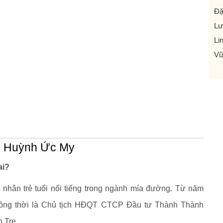
Đặ
Lư
Li
Vũ
g Huỳnh Ức My
ai?
hân trẻ tuổi nổi tiếng trong ngành mía đường. Từ năm
đồng thời là Chủ tịch HĐQT CTCP Đầu tư Thành Thành
 Tre.