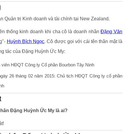
g
Quản trị Kinh doanh và tài chính tại New Zealand.
uyền thống kinh doanh khi cha cô là doanh nhân
Đặng Văn
g"-
Huỳnh Bích Ngọc
. Cô được gọi với cái tên thân mật là
ông tác của Đặng Huỳnh Ức My:
h viên HĐQT Công ty Cổ phần Bourbon Tây Ninh
ngày 26 tháng 02 năm 2015: Chủ tịch HĐQT Công ty cổ phần
nh
t
nhân Đặng Huỳnh Ức My là ai?
t!