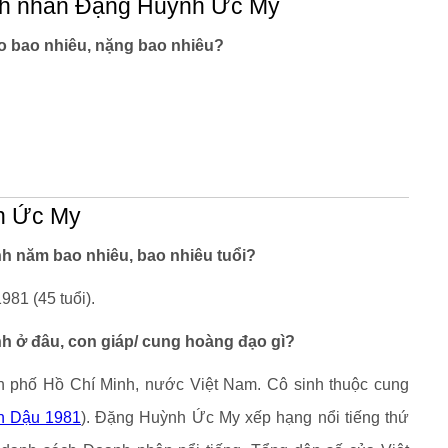
nh nhân Đặng Huỳnh Ức My
 bao nhiêu, nặng bao nhiêu?
nh Ức My
 năm bao nhiêu, bao nhiêu tuổi?
81 (45 tuổi).
 ở đâu, con giáp/ cung hoàng đạo gì?
h phố Hồ Chí Minh, nước Việt Nam. Cô sinh thuộc cung
n Dậu 1981
). Đặng Huỳnh Ức My xếp hạng nổi tiếng thứ