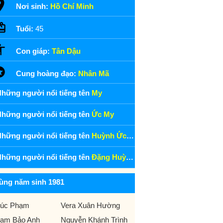
Nơi sinh:
Hồ Chí Minh
Tuổi:
45
Con giáp:
Tân Dậu
Cung hoàng đạo:
Nhân Mã
hững người nổi tiếng tên
My
hững người nổi tiếng tên
Ức My
hững người nổi tiếng tên
Huỳnh Ức My
hững người nổi tiếng tên
Đặng Huỳnh Ức My
ùng năm sinh 1981
úc Phạm
Vera Xuân Hường
ạm Bảo Anh
Nguyễn Khánh Trình