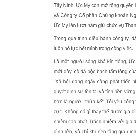
Tây Ninh. Ức My còn mở rộng quyền 
và Công ty Cổ phần Chứng khoán Ngâ
Ức My lần lượt nắm giữ chức vụ Thành
Trong quá trình điều hành công ty, 
luôn nỗ lực hết mình trong công việc.
Là một người sống khá kín tiếng, Ức
mới đây, cô đã bộc bạch tấm lòng của 
“Xã hội đang ngày càng phát triển 
quyết định sự tồn tại và tính bền vững.
hơn là người “thừa kế”. Tôi yêu công
cực. Không có gì thay thế được gia đì
nhiệm cao nhất. Trách nhiệm với gia đ
đình lớn, và chỉ khi nền tảng gia đìn