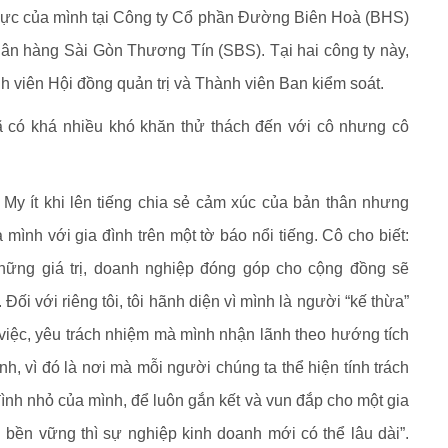
lực của mình tại Công ty Cổ phần Đường Biên Hoà (BHS)
n hàng Sài Gòn Thương Tín (SBS). Tại hai công ty này,
 viên Hội đồng quản trị và Thành viên Ban kiểm soát.
đã có khá nhiều khó khăn thử thách đến với cô nhưng cô
 My ít khi lên tiếng chia sẻ cảm xúc của bản thân nhưng
mình với gia đình trên một tờ báo nổi tiếng. Cô cho biết:
những giá trị, doanh nghiệp đóng góp cho cộng đồng sẽ
 Đối với riêng tôi, tôi hãnh diện vì mình là người “kế thừa”
 việc, yêu trách nhiệm mà mình nhận lãnh theo hướng tích
nh, vì đó là nơi mà mỗi người chúng ta thể hiện tính trách
ình nhỏ của mình, để luôn gắn kết và vun đắp cho một gia
h bền vững thì sự nghiệp kinh doanh mới có thể lâu dài”.