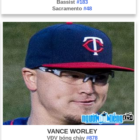
Bassist
#183
Sacramento
#48
VANCE WORLEY
VĐV bóng chày
#878