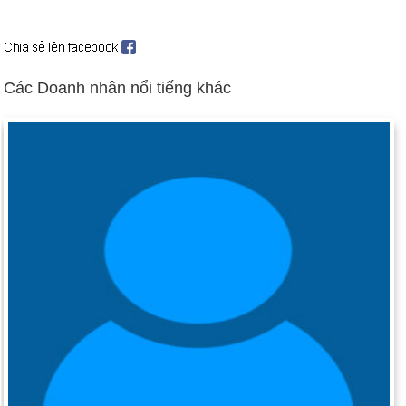
trở thành tổng thống Hoa Kỳ đầu tiên từ miền Nam sâu thẳm
kể từ sau Nội chiến.
Ngày 2-11 năm 1984:
Velma Margie Barfield, một kẻ sát nhân
bị kết án đã trở thành người phụ nữ đầu tiên bị tử hình kể từ
Các Doanh nhân nổi tiếng khác
khi án tử hình được khôi phục vào năm 1976.
Ngày 2-11 năm 2003:
V. Gene Robinson được Nhà thờ Giám
mục Hoa Kỳ phong làm giám mục, trở thành giám mục đồng
tính công khai đầu tiên trong nhà thờ.