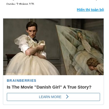
(ngày 2 tháng 12).
Hiển thị toàn bộ
56 triệu người xem "Bài phát biểu của người kiểm tra" của
Richard Nixon trên TV.
Ngày sinh Scott Boras (2-11) trong lịch sử
Ngày 2-11 năm 1889:
North Dakota và South Dakota lần lượt
trở thành tiểu bang thứ 39 và 40.
Ngày 2-11 năm 1947:
Howard Hughes đã lái Spruce Goose
trong chuyến bay đầu tiên và duy nhất của nó.
Ngày 2-11 năm 1948:
Harry S. Truman đã đánh bại Thomas
E. Dewey trước sự ngạc nhiên của những người thăm dò ý
kiến ​​và báo chí, trong sự thất vọng lớn nhất của tổng thống
trong lịch sử.
Ngày 2-11 năm 1959:
Thí sinh của game show 21 là Charles
Van Doren thừa nhận rằng anh đã được đưa ra các câu hỏi và
câu trả lời từ trước.
Ngày 2-11 năm 1976:
Jimmy Carter đã đánh bại Gerald Ford,