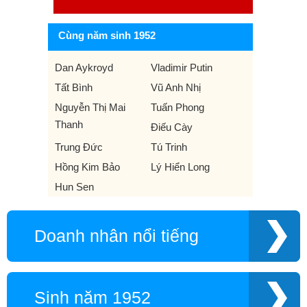
Cùng năm sinh 1952
Dan Aykroyd
Vladimir Putin
Tất Bình
Vũ Anh Nhị
Nguyễn Thị Mai
Tuấn Phong
Thanh
Điếu Cày
Trung Đức
Tú Trinh
Hồng Kim Bảo
Lý Hiển Long
Hun Sen
Doanh nhân nổi tiếng
Sinh năm 1952