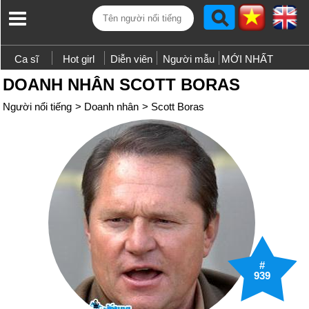
Ca sĩ
Hot girl
Diễn viên
Người mẫu
MỚI NHẤT
DOANH NHÂN SCOTT BORAS
Người nổi tiếng
>
Doanh nhân
>
Scott Boras
#
939