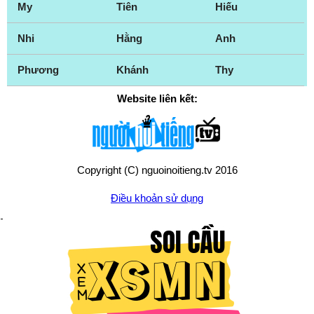
My
Tiên
Hiếu
Nhi
Hằng
Anh
Phương
Khánh
Thy
Website liên kết:
Copyright (C) nguoinoitieng.tv 2016
Điều khoản sử dụng
Chính sách quyền riêng tư