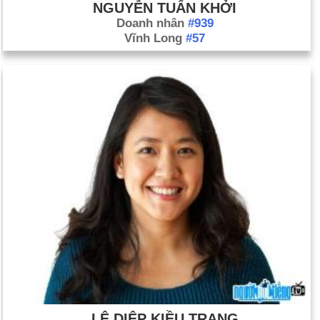
NGUYỄN TUẤN KHỞI
Doanh nhân
#939
Vĩnh Long
#57
LÊ DIỆP KIỀU TRANG