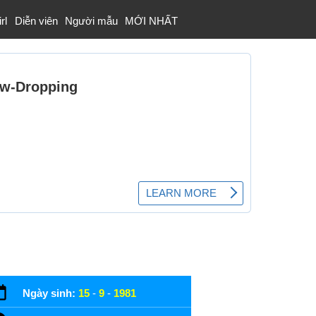
rl
Diễn viên
Người mẫu
MỚI NHẤT
Ngày sinh:
15
-
9
-
1981