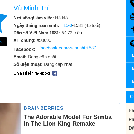
Vũ Minh Trí
Nơi sống/ làm việc:
Hà Nội
Ngày tháng năm sinh:
15-9
-1981 (45 tuổi)
Dân số Việt Nam 1981:
54,72 triệu
XH chung:
#90690
n
facebook.com/vu.minhtri.587
Facebook:
N
Email:
Đang cập nhật
Số điện thoại:
Đang cập nhật
N
N
C
Ph
Ph
Đặ