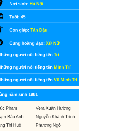
Nơi sinh:
Hà Nội
Tuổi:
45
Con giáp:
Tân Dậu
Cung hoàng đạo:
Xử Nữ
hững người nổi tiếng tên
Trí
hững người nổi tiếng tên
Minh Trí
hững người nổi tiếng tên
Vũ Minh Trí
ùng năm sinh 1981
úc Phạm
Vera Xuân Hường
ạm Bảo Anh
Nguyễn Khánh Trình
ng Thị Huệ
Phương Ngô