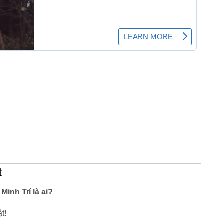
t
Minh Trí là ai?
t!