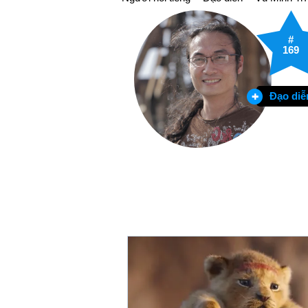
#
169
Đạo diễ