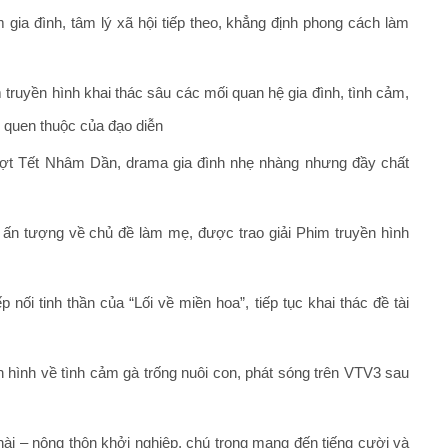
 gia đình, tâm lý xã hội tiếp theo, khẳng định phong cách làm
 truyền hình khai thác sâu các mối quan hệ gia đình, tình cảm,
 quen thuộc của đạo diễn
đợt Tết Nhâm Dần, drama gia đình nhẹ nhàng nhưng đầy chất
ấn tượng về chủ đề làm mẹ, được trao giải Phim truyền hình
 nối tinh thần của “Lối về miền hoa”, tiếp tục khai thác đề tài
 hình về tình cảm gà trống nuôi con, phát sóng trên VTV3 sau
ài – nông thôn khởi nghiệp, chú trọng mang đến tiếng cười và