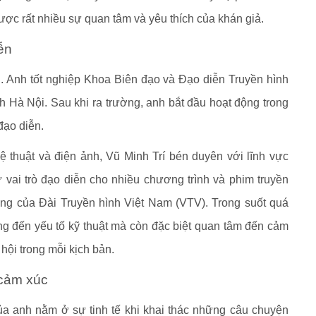
c rất nhiều sự quan tâm và yêu thích của khán giả.
ễn
i. Anh tốt nghiệp Khoa Biên đạo và Đạo diễn Truyền hình
 Hà Nội. Sau khi ra trường, anh bắt đầu hoạt động trong
đạo diễn.
ệ thuật và điện ảnh, Vũ Minh Trí bén duyên với lĩnh vực
 vai trò đạo diễn cho nhiều chương trình và phim truyền
àng của Đài Truyền hình Việt Nam (VTV). Trong suốt quá
ọng đến yếu tố kỹ thuật mà còn đặc biệt quan tâm đến cảm
 hội trong mỗi kịch bản.
 cảm xúc
ủa anh nằm ở sự tinh tế khi khai thác những câu chuyện