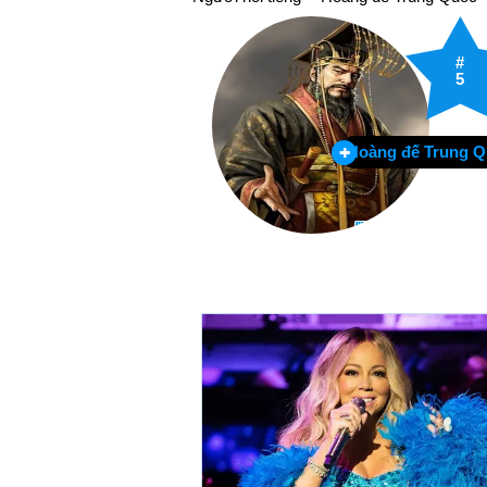
#
5
Hoàng đế Trung 