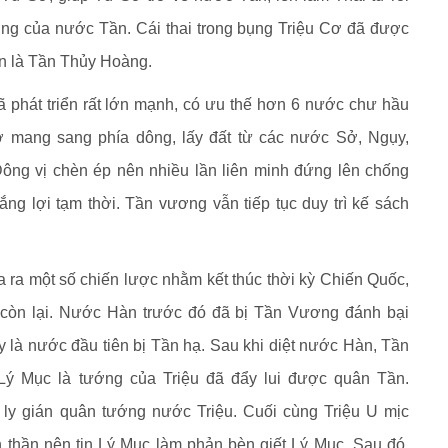
ng của nước Tần. Cái thai trong bụng Triệu Cơ đã được
tên là Tần Thủy Hoàng.
 phát triển rất lớn mạnh, có ưu thế hơn 6 nước chư hầu
 mang sang phía dông, lấy đất từ các nước Sở, Ngụy,
ông vị chèn ép nên nhiều lần liên minh đứng lên chống
ng lợi tạm thời. Tần vương vẫn tiếp tục duy trì kế sách
a một số chiến lược nhằm kết thúc thời kỳ Chiến Quốc,
 còn lại. Nước Hàn trước đó đã bị Tần Vương đánh bại
y là nước đầu tiên bị Tần hạ. Sau khi diệt nước Hàn, Tần
ý Mục là tướng của Triệu đã đẩy lui được quân Tần.
 gián quân tướng nước Triệu. Cuối cùng Triệu U mịc
 thần nên tin Lý Mục làm phản bèn giết Lý Mục. Sau đó,