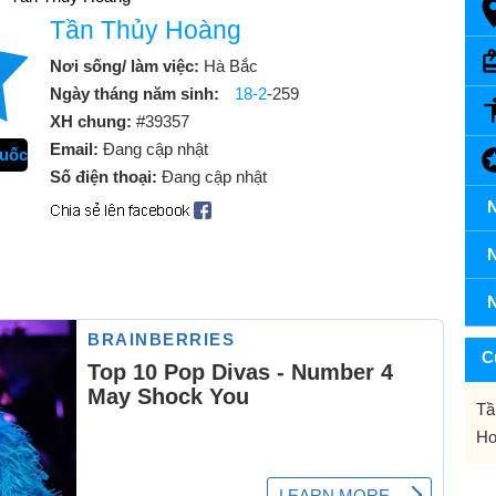
Tần Thủy Hoàng
Nơi sống/ làm việc:
Hà Bắc
Ngày tháng năm sinh:
18-2
-259
XH chung:
#39357
Email:
Đang cập nhật
Quốc
Số điện thoại:
Đang cập nhật
N
N
N
C
Tầ
Ho