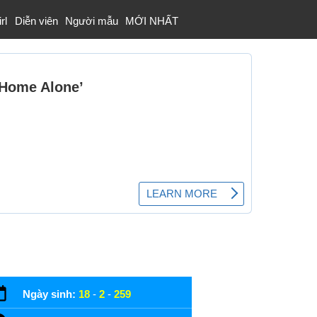
rl
Diễn viên
Người mẫu
MỚI NHẤT
Ngày sinh:
18
-
2
-
259