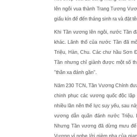
lên ngôi vua thành Trang Tương Vươ
giấu kín để đến tháng sinh ra và đặt 
Khi Tần vương lên ngôi, nước Tần đã
khác. Lãnh thổ của nước Tần đã mở
Triệu, Hàn, Chu. Các chư hầu Sơn Đ
Tần nhưng chỉ giành được một số thắ
"thân xa đánh gần".
Năm 230 TCN, Tần Vương Chính đưa r
chinh phục các vương quốc độc lập
nhiều lần nên thế lực suy yếu, sau nà
vương dẫn quân đánh nước Triệu. L
Nhưng Tần vương đã dừng mưu để ly
Vương vì nghe lời gièm pha của gian