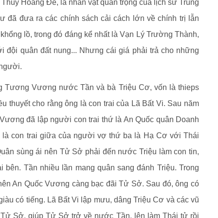
 Thủy Hoàng Đế, là nhân vật quan trọng của lịch sử Trung
 đã đưa ra các chính sách cải cách lớn về chính trị lẫn
n khổng lồ, trong đó đáng kể nhất là Vạn Lý Trường Thành,
i đội quân đất nung... Nhưng cái giá phải trả cho những
 người.
ng Tương Vương nước Tần và bà Triệu Cơ, vốn là thieps
ều thuyết cho rằng ông là con trai của Lã Bất Vi. Sau năm
Vương đã lập người con trai thứ là An Quốc quân Doanh
là con trai giữa của người vợ thứ ba là Hạ Cơ với Thái
ân sùng ái nên Tử Sở phải đến nước Triệu làm con tin,
hai bên. Tần nhiều lần mang quân sang đánh Triệu. Trong
o nên An Quốc Vương càng bạc đãi Tử Sở. Sau đó, ông có
giàu có tiếng. Lã Bất Vi lập mưu, dâng Triệu Cơ và các vũ
 Tử Sở, giúp Tử Sở trở về nước Tần, lên làm Thái tử rồi