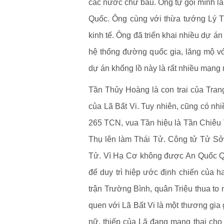
các nước chư bầu. Ông tự gọi mình là
Quốc. Ông cùng với thừa tướng Lý Tư
kinh tế. Ông đã triển khai nhiều dự á
hệ thống đường quốc gia, lăng mộ vớ
dự án khổng lồ này là rất nhiều mạng
Tần Thủy Hoàng là con trai của Tra
của Lã Bất Vi. Tuy nhiên, cũng có nhi
265 TCN, vua Tần hiệu là Tần Chiêu 
Thụ lên làm Thái Tử. Công tử Tử Sở 
Tử. Vì Hạ Cơ không được An Quốc Qu
để duy trì hiệp ước định chiến của 
trận Trường Bình, quân Triệu thua t
quen với Lã Bất Vi là một thương gia 
nữ, thiếp của Lã đang mang thai cho