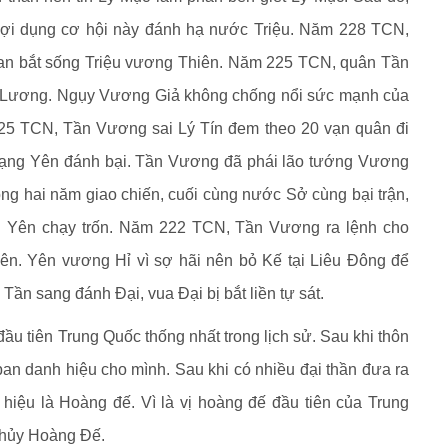
lợi dụng cơ hội này đánh hạ nước Triệu. Năm 228 TCN,
an bắt sống Triệu vương Thiên. Năm 225 TCN, quân Tần
ại Lương. Ngụy Vương Giả không chống nổi sức mạnh của
25 TCN, Tần Vương sai Lý Tín đem theo 20 vạn quân đi
Hạng Yên đánh bại. Tần Vương đã phái lão tướng Vương
ong hai năm giao chiến, cuối cùng nước Sở cùng bại trận,
 Yên chạy trốn. Năm 222 TCN, Tần Vương ra lệnh cho
n. Yên vương Hỉ vì sợ hãi nên bỏ Kế tại Liêu Đông để
ần sang đánh Đại, vua Đại bị bắt liền tự sát.
ầu tiên Trung Quốc thống nhất trong lịch sử. Sau khi thôn
an danh hiệu cho mình. Sau khi có nhiều đại thần đưa ra
 hiệu là Hoàng đế. Vì là vị hoàng đế đầu tiên của Trung
Thủy Hoàng Đế.