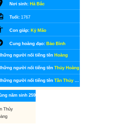
Nơi sinh:
Hà Bắc
Tuổi:
1767
Con giáp:
Kỷ Mão
Cung hoàng đạo:
Bảo Bình
hững người nổi tiếng tên
Hoàng
hững người nổi tiếng tên
Thủy Hoàng
hững người nổi tiếng tên
Tần Thủy Hoàng
ùng năm sinh 259
n Thủy
àng