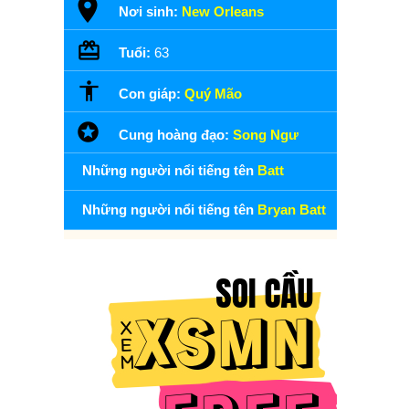
Nơi sinh:
New Orleans
Tuổi:
63
Con giáp:
Quý Mão
Cung hoàng đạo:
Song Ngư
Những người nổi tiếng tên
Batt
Những người nổi tiếng tên
Bryan Batt