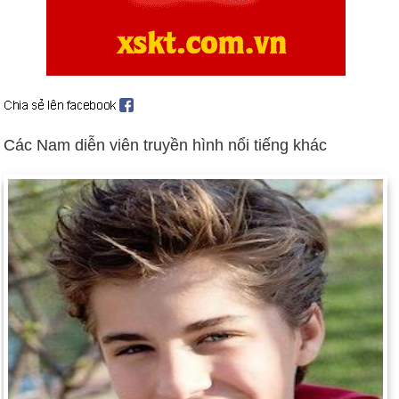
Ngày sinh Bryan Batt (1-3) trong lịch sử
Ngày 1-3 năm 1790:
Quốc hội Hoa Kỳ đã cho phép cuộc điều
tra dân số đầu tiên.
Ngày 1-3 năm 1803:
Ohio trở thành tiểu bang thứ 17 thông
qua hiến pháp của Hoa Kỳ.
Ngày 1-3 năm 1864:
Rebecca Lee là người phụ nữ da đen
Các Nam diễn viên truyền hình nổi tiếng khác
đầu tiên được cấp bằng y khoa.
Ngày 1-3 năm 1867:
Nebraska trở thành tiểu bang thứ 37 của
Hoa Kỳ.
Ngày 1-3 năm 1872:
Yellowstone trở thành Vườn quốc gia
đầu tiên trên thế giới.
Ngày 1-3 năm 1932:
Con trai 20 tháng tuổi của Charles
Lindbergh bị bắt cóc.
Ngày 1-3 năm 1961:
Tổng thống John F. Kennedy đã ký một
sắc lệnh hành pháp thành lập Quân đoàn Hòa bình.
Ngày 1-3 năm 1981:
Thành viên IRA Bobby Sands bắt đầu