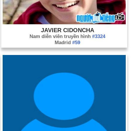
tuyệt thực trong Nhà tù Mê cung; anh ấy sẽ chết 65 ngày sau
đó.
JAVIER CIDONCHA
Nam diễn viên truyền hình
#3324
Madrid
#59