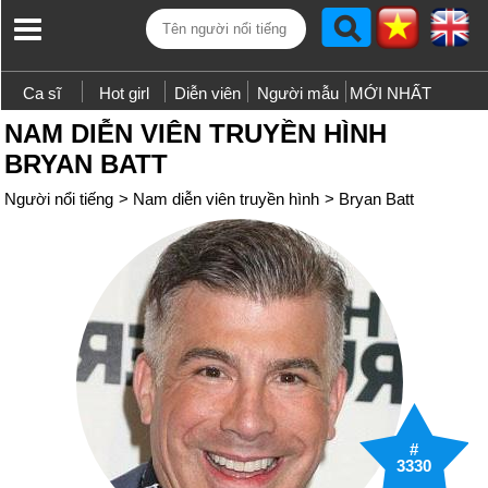
Ca sĩ
Hot girl
Diễn viên
Người mẫu
MỚI NHẤT
NAM DIỄN VIÊN TRUYỀN HÌNH
BRYAN BATT
Người nổi tiếng
>
Nam diễn viên truyền hình
>
Bryan Batt
#
3330