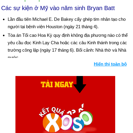
Các sự kiện ở Mỹ vào năm sinh Bryan Batt
Lần đầu tiên Michael E. De Bakey cấy ghép tim nhân tạo cho
người tại bệnh viện Houston (ngày 21 tháng 4).
Tòa án Tối cao Hoa Kỳ quy định không địa phương nào có thể
yêu cầu đọc Kinh Lạy Cha hoặc các câu Kinh thánh trong các
trường công lập (ngày 17 tháng 6). Bối cảnh: Nhà thờ và Nhà
nước
Hiển thị toàn bộ
"March on Washington", cuộc biểu tình đòi quyền công dân do
200.000 người da đen và da trắng tổ chức ở Washington, D.C
.; Martin Luther King phát biểu "Tôi có một giấc mơ" (ngày 28
tháng 8).
Tổng thống Kennedy bị bắn chết ở Dallas, Tex. Lyndon B.
Johnson trở thành Tổng thống cùng ngày (22 tháng 11). Bối
cảnh: Dòng thời gian của bi kịch Kennedy
Lee Harvey Oswald, người bị buộc tội là kẻ ám sát Kennedy,
bị Jack Ruby bắn chết (ngày 24 tháng 11).