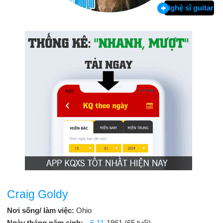
Nghệ sĩ guitar
Craig Goldy
Nơi sống/ làm việc:
Ohio
Ngày tháng năm sinh:
6-11
-1961 (65 tuổi)