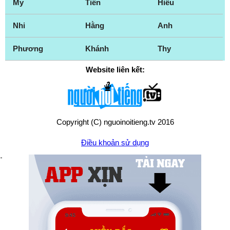
My
Tiên
Hiếu
Nhi
Hằng
Anh
Phương
Khánh
Thy
Website liên kết:
Copyright (C) nguoinoitieng.tv 2016
Điều khoản sử dụng
Chính sách quyền riêng tư