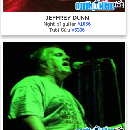
JEFFREY DUNN
Nghệ sĩ guitar
#1056
Tuổi Sửu
#6306