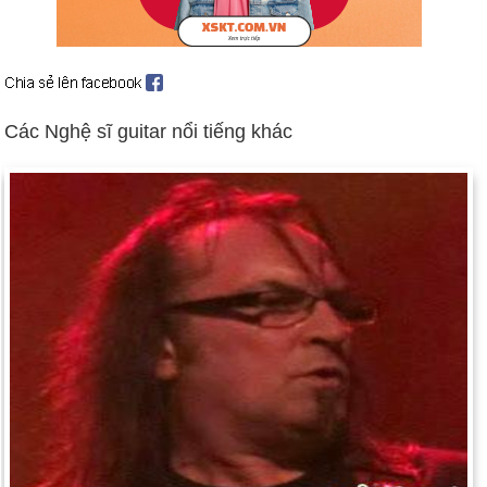
Ngày 6-11 năm 1893:
Nhà soạn nhạc Peter Ilyich Tchaikovsky
qua đời tại St.Petersburg, Nga, ở tuổi 53.
Ngày 6-11 năm 1913:
Mohandas Gandhi dẫn đầu một cuộc
tuần hành của những người thợ mỏ ở Nam Phi. Anh ta đã bị
bắt ba lần trong bốn ngày đầu tiên của cuộc hành quân.
Các Nghệ sĩ guitar nổi tiếng khác