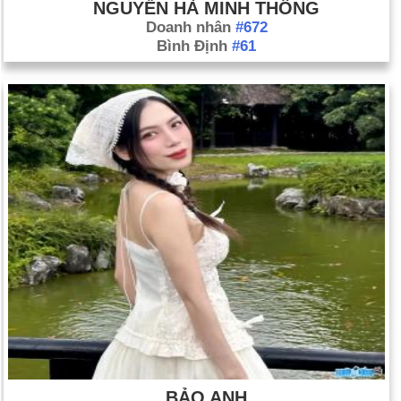
NGUYỄN HÀ MINH THÔNG
Doanh nhân
#672
Bình Định
#61
BẢO ANH