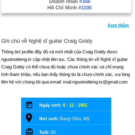
Doanh nhân
#356
Hồ Chí Minh
#1100
Xem thêm
Ghi chú về Nghệ sĩ guitar Craig Goldy
Thông tin/ profile đầy đủ và mới nhất của Craig Goldy được
nguoinoitieng.tv cập nhật liên tục. Các thông tin về Nghệ sĩ guitar
Craig Goldy có thể chưa đủ hoặc chưa chính xác và chỉ mang
tính tham khảo, nếu bạn thấy thông tin là chưa chính xác, vui lòng
liên hệ với chúng tôi qua email: mail.nguoinoitieng.tv@gmail.com
Ngày sinh:
6
-
11
-
1961
Nơi sinh:
Bang Ohio, Mỹ
Tuổi:
65