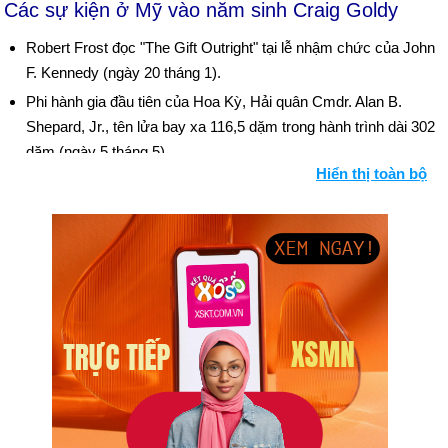
Các sự kiện ở Mỹ vào năm sinh Craig Goldy
Robert Frost đọc "The Gift Outright" tại lễ nhậm chức của John
F. Kennedy (ngày 20 tháng 1).
Phi hành gia đầu tiên của Hoa Kỳ, Hải quân Cmdr. Alan B.
Shepard, Jr., tên lửa bay xa 116,5 dặm trong hành trình dài 302
dặm (ngày 5 tháng 5).
Hiển thị toàn bộ
Virgil Grissom trở thành phi hành gia người Mỹ thứ hai, thực
hiện chuyến bay tên lửa cao 118 dặm, dài 303 dặm qua Đại
Tây Dương (ngày 21 tháng 7).
Ngày sinh Craig Goldy (6-11) trong lịch sử
Ngày 6-11 năm 1860:
Abraham Lincoln được bầu làm tổng
thống Hoa Kỳ.
Ngày 6-11 năm 1861:
Jefferson Davis được bầu làm tổng
thống của Liên bang Hoa Kỳ.
Ngày 6-11 năm 1869:
Trận bóng đá liên trường đầu tiên đã
diễn ra (Rutgers 6, Princeton 4).